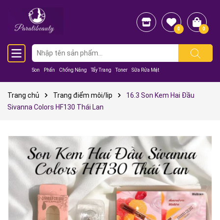
0
0
Son
Phấn
Chống Nắng
Tẩy Trang
Toner
Sữa Rửa Mặt
Trang chủ
Trang điểm môi/lip
16.3 Son Kem Hai Đầu
Sivanna Colors HF130 Thái Lan