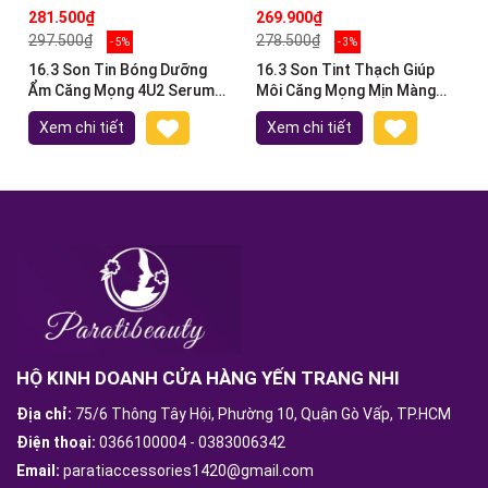
281.500₫
269.900₫
297.500₫
278.500₫
- 5%
- 3%
16.3 Son Tin Bóng Dưỡng
16.3 Son Tint Thạch Giúp
Ẩm Căng Mọng 4U2 Serum
Môi Căng Mọng Mịn Màng
Tint Oil 3g
Lâu Trôi 4u2 Jelly Tint 4g
Xem chi tiết
Xem chi tiết
HỘ KINH DOANH CỬA HÀNG YẾN TRANG NHI
Địa chỉ:
75/6 Thông Tây Hội, Phường 10, Quận Gò Vấp, TP.HCM
Điện thoại:
0366100004
-
0383006342
Email:
paratiaccessories1420@gmail.com