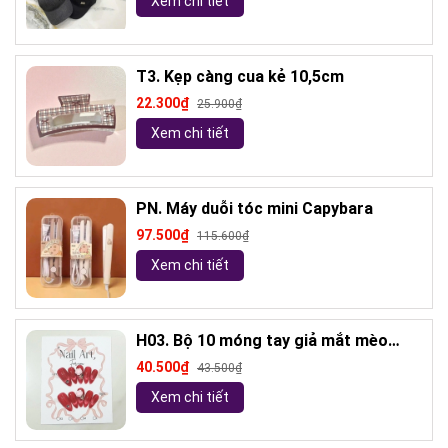
Xem chi tiết
T3. Kẹp càng cua kẻ 10,5cm
22.300₫
25.900₫
Xem chi tiết
PN. Máy duỗi tóc mini Capybara
97.500₫
115.600₫
Xem chi tiết
H03. Bộ 10 móng tay giả mắt mèo
kèm keo và giũa móng (ngẫu nhiên)
40.500₫
43.500₫
Xem chi tiết