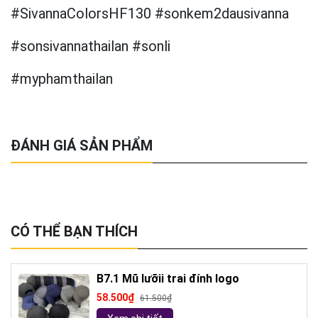
#SivannaColorsHF130 #sonkem2dausivanna
#sonsivannathailan #sonli
#myphamthailan
ĐÁNH GIÁ SẢN PHẨM
CÓ THỂ BẠN THÍCH
B7.1 Mũ lưỡii trai đính logo
58.500₫
61.500₫