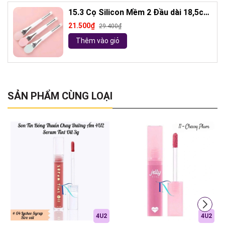
15.3 Cọ Silicon Mềm 2 Đầu dài 18,5cm
( ngẫu nhiên)
21.500₫
29.400₫
Thêm vào giỏ
SẢN PHẨM CÙNG LOẠI
4U2
4U2