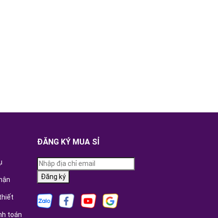
ĐĂNG KÝ MUA SỈ
ụ
Đăng ký
hận
thiết
nh toán