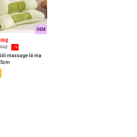
OEM
500₫
500₫
- 7%
Gối massage lá mạ
65cm