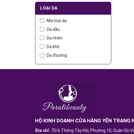
LOẠI DA
Mọi loại da
Da dầu
Da nhờn
Da khô
Da thường
HỘ KINH DOANH CỬA HÀNG YẾN TRANG 
Địa chỉ:
75/6 Thông Tây Hội, Phường 10, Quận Gò V