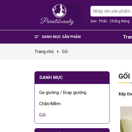
Son
Phấn
Chống Nắng
Tra
DANH MỤC SẢN PHẨM
Văn Phòng Phẩm
Phụ Kiện Điện Thoại - Điện Tử
Nhà Cửa Và Đời Sống
Thực Phẩm Chức Năng
Sản Phẩm Mẹ & Bé
Phụ Kiện Thời Trang
Sức Khỏe - Làm Đẹp
Trang chủ
Gối
GỐI
DANH MỤC
Ga giường / Drap giường
Xếp th
Chăn/Mềm
Gối