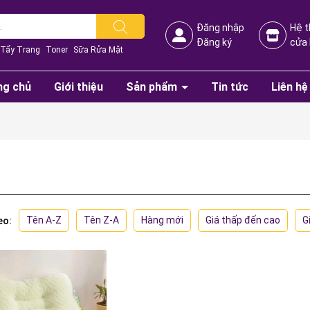
Đăng nhập
Hệ 
Đăng ký
cửa
Tẩy Trang
Toner
Sữa Rửa Mặt
ng chủ
Giới thiệu
Sản phẩm
Tin tức
Liên hệ
Tên A-Z
Tên Z-A
Hàng mới
Giá thấp đến cao
G
eo: