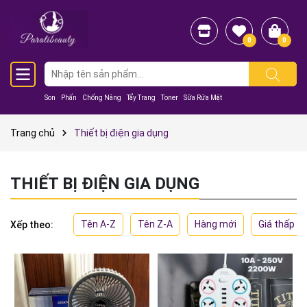
0
0
Son
Phấn
Chống Nắng
Tẩy Trang
Toner
Sữa Rửa Mặt
Trang chủ
Thiết bị điện gia dụng
THIẾT BỊ ĐIỆN GIA DỤNG
Tên A-Z
Tên Z-A
Hàng mới
Giá thấp đ
Xếp theo: