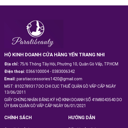
HỘ KINH DOANH CỬA HÀNG YẾN TRANG NHI
Địa chỉ:
75/6 Thông Tây Hội, Phường 10, Quận Gò Vấp, TP.HCM
Điện thoại:
0366100004
-
0383006342
Email:
paratiaccessories1420@gmail.com
MST: 8102789317 DO CHI CỤC THUẾ QUẬN GÒ VẤP CẤP NGÀY
13/06/2011
GIẤY CHỨNG NHẬN ĐĂNG KÝ HỘ KINH DOANH SỐ 41M8043540 DO
ỦY BAN QUẬN GÒ VẤP CẤP NGÀY 06/01/2021
CHÍNH SÁCH
HƯỚNG DẪN