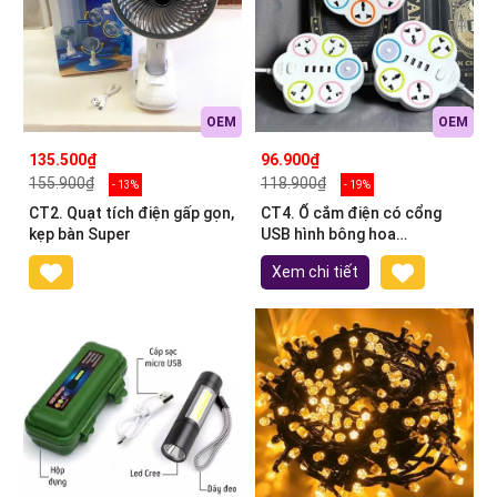
OEM
OEM
135.500₫
96.900₫
155.900₫
118.900₫
- 13%
- 19%
CT2. Quạt tích điện gấp gọn,
CT4. Ổ cắm điện có cổng
kẹp bàn Super
USB hình bông hoa
No.NV200A
Xem chi tiết