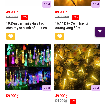
OEM
OEM
49.900₫
89.900₫
59.900₫
109.900₫
- 17%
- 18%
19.Đèn pin mini siêu sáng
16.11 Dây đèn nháy kim
cầm tay sạc usb bỏ túi tiện
cương vàng 50m
lợi 9,5x2.5(2)cm
OEM
OEM
59.900₫
49.900₫
54.900₫
- 9%