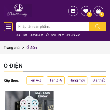
0
0
Son
Phấn
Chống Nắng
Tẩy Trang
Toner
Sữa Rửa Mặt
Trang chủ
Ổ điện
Ổ ĐIỆN
Tên A-Z
Tên Z-A
Hàng mới
Giá thấp đ
Xếp theo: