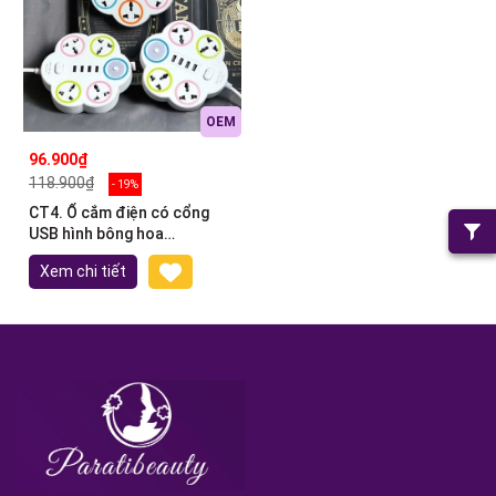
OEM
96.900₫
118.900₫
- 19%
CT4. Ổ cắm điện có cổng
USB hình bông hoa
No.NV200A
Xem chi tiết