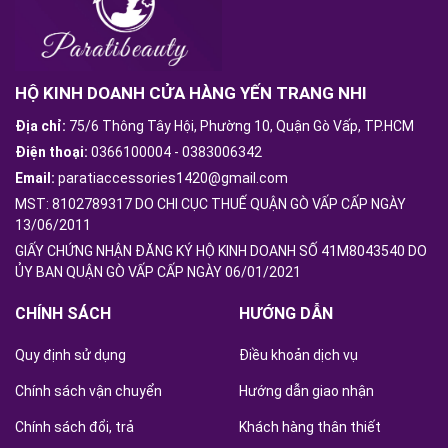
HỘ KINH DOANH CỬA HÀNG YẾN TRANG NHI
Địa chỉ:
75/6 Thông Tây Hội, Phường 10, Quận Gò Vấp, TP.HCM
Điện thoại:
0366100004
-
0383006342
Email:
paratiaccessories1420@gmail.com
MST: 8102789317 DO CHI CỤC THUẾ QUẬN GÒ VẤP CẤP NGÀY
13/06/2011
GIẤY CHỨNG NHẬN ĐĂNG KÝ HỘ KINH DOANH SỐ 41M8043540 DO
ỦY BAN QUẬN GÒ VẤP CẤP NGÀY 06/01/2021
CHÍNH SÁCH
HƯỚNG DẪN
Quy định sử dụng
Điều khoản dịch vụ
Chính sách vận chuyển
Hướng dẫn giao nhận
Chính sách đổi, trả
Khách hàng thân thiết