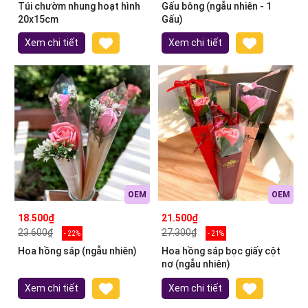
Túi chườm nhung hoạt hình
Gấu bông (ngẫu nhiên - 1
20x15cm
Gấu)
Xem chi tiết
Xem chi tiết
OEM
OEM
18.500₫
21.500₫
23.600₫
27.300₫
- 22%
- 21%
Hoa hồng sáp (ngẫu nhiên)
Hoa hồng sáp bọc giấy cột
nơ (ngẫu nhiên)
Xem chi tiết
Xem chi tiết