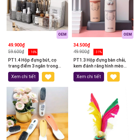
OEM
OEM
49.900₫
34.500₫
59.600₫
49.900₫
- 16%
- 31%
PT1.4 Hộp đựng bút, cọ
PT1.3 Hộp đựng bàn chải,
trang điểm 3 ngăn trong
kem đánh răng hình mèo
suốt 13*9,5*8,5cm
20*5,5cm
Xem chi tiết
Xem chi tiết