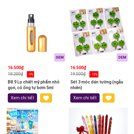
OEM
OEM
16.500₫
16.500₫
18.200₫
19.500₫
- 9%
- 15%
B8.9 Lọ chiết mỹ phẩm nhỏ
Sét 3 móc dán tường (ngẫu
gọn, có ống tự bơm 5ml
nhiên)
Xem chi tiết
Xem chi tiết