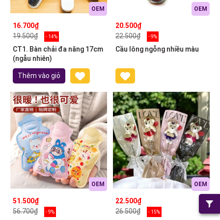
OEM
OEM
16.700₫
20.500₫
19.500₫
22.500₫
- 14%
- 9%
CT1. Bàn chải đa năng 17cm
Cầu lông ngỗng nhiều màu
(ngẫu nhiên)
Thêm vào giỏ
OEM
OEM
51.500₫
22.500₫
56.700₫
26.500₫
- 9%
- 15%