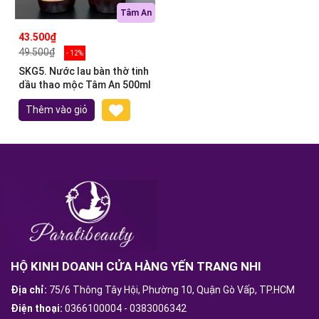
Tâm An
43.500₫
49.500₫
- 12%
SKG5. Nước lau bàn thờ tinh
dầu thao mộc Tâm An 500ml
Thêm vào giỏ
HỘ KINH DOANH CỬA HÀNG YẾN TRANG NHI
Địa chỉ:
75/6 Thông Tây Hội, Phường 10, Quận Gò Vấp, TP.HCM
Điện thoại:
0366100004
-
0383006342