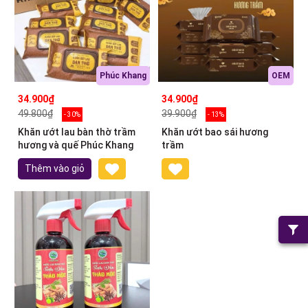
Phúc Khang
OEM
34.900₫
34.900₫
49.800₫
39.900₫
- 30%
- 13%
Khăn ướt lau bàn thờ trầm
Khăn ướt bao sái hương
hương và quế Phúc Khang
trầm
Thêm vào giỏ