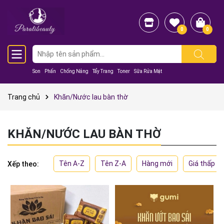
0
0
Son
Phấn
Chống Nắng
Tẩy Trang
Toner
Sữa Rửa Mặt
Trang chủ
Khăn/Nước lau bàn thờ
KHĂN/NƯỚC LAU BÀN THỜ
Tên A-Z
Tên Z-A
Hàng mới
Giá thấp đ
Xếp theo: