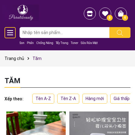
0
0
Son
Phấn
Chống Nắng
Tẩy Trang
Toner
Sữa Rửa Mặt
Trang chủ
Tăm
TĂM
Tên A-Z
Tên Z-A
Hàng mới
Giá thấp đ
Xếp theo: