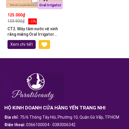
Oral Irrigator
125.000₫
159.900₫
- 22%
CT2. Máy tăm nước vệ sinh
răng miệng Oral Irrigator
220ml
Xem chi tiết
HỘ KINH DOANH CỬA HÀNG YẾN TRANG NHI
Địa chỉ:
75/6 Thông Tây Hội, Phường 10, Quận Gò Vấp, TP.HCM
Điện thoại:
0366100004
-
0383006342