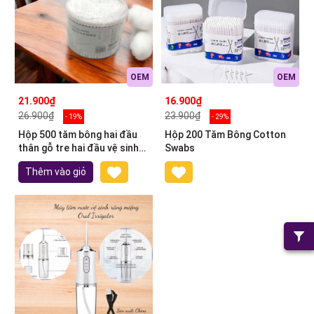
OEM
OEM
21.900₫
16.900₫
26.900₫
23.900₫
- 19%
- 29%
Hộp 500 tăm bông hai đầu
Hộp 200 Tăm Bông Cotton
thân gỗ tre hai đầu vệ sinh
Swabs
an toàn
Thêm vào giỏ