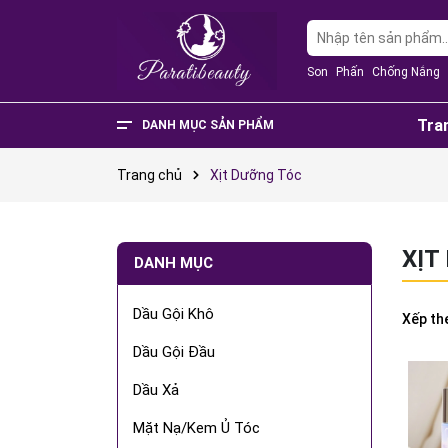
Son
Phấn
Chống Nắng
Tra
DANH MỤC SẢN PHẨM
Văn Phòng Phẩm
Phụ Kiện Điện Thoại - Điện Tử
Nhà Cửa Và Đời Sống
Thực Phẩm Chức Năng
Sản Phẩm Mẹ & Bé
Phụ Kiện Thời Trang
Sức Khỏe - Làm Đẹp
Trang chủ
Xịt Dưỡng Tóc
XỊT
DANH MỤC
Dầu Gội Khô
Xếp th
Dầu Gội Đầu
Dầu Xả
Mặt Nạ/Kem Ủ Tóc