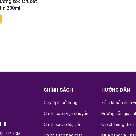
dưỡng tóc Cruset
tin 200ml
CHÍNH SÁCH
HƯỚNG DẪN
Quy định sử dụng
Điều khoản dịch v
Chính sách vận chuyển
Hướng dẫn giao n
NHI
Chính sách đổi, trả
Khách hàng thân 
ấp, TP.HCM
Chính sách bảo mật
Mua hàng và Tha