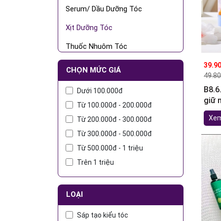
Serum/ Dầu Dưỡng Tóc
Xịt Dưỡng Tóc
Thuốc Nhuôm Tóc
Gôm/Gel Kiểu Tóc
39.9
CHỌN MỨC GIÁ
49.8
Máy Taok Kiểu Tóc Các Loại
B8.6
Dưới 100.000đ
giữ 
Bộ Chăm Sóc Tóc
Từ 100.000đ - 200.000đ
ADM
Xem
Từ 200.000đ - 300.000đ
Từ 300.000đ - 500.000đ
Từ 500.000đ - 1 triệu
Trên 1 triệu
LOẠI
Sáp tạo kiểu tóc