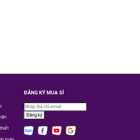
ĐĂNG KÝ MUA SỈ
ụ
Đăng ký
hận
thiết
nh toán