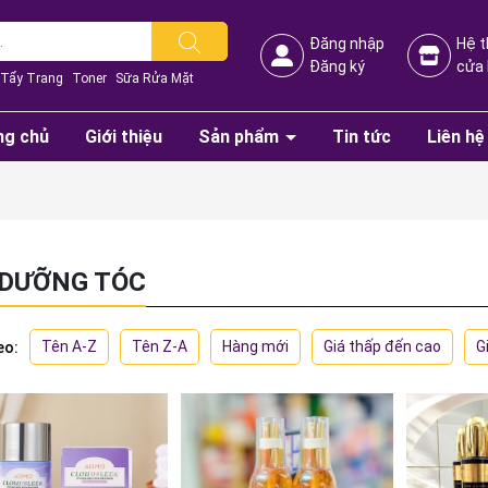
Đăng nhập
Hệ 
Đăng ký
cửa
Tẩy Trang
Toner
Sữa Rửa Mặt
ng chủ
Giới thiệu
Sản phẩm
Tin tức
Liên hệ
 DƯỠNG TÓC
Tên A-Z
Tên Z-A
Hàng mới
Giá thấp đến cao
G
eo: