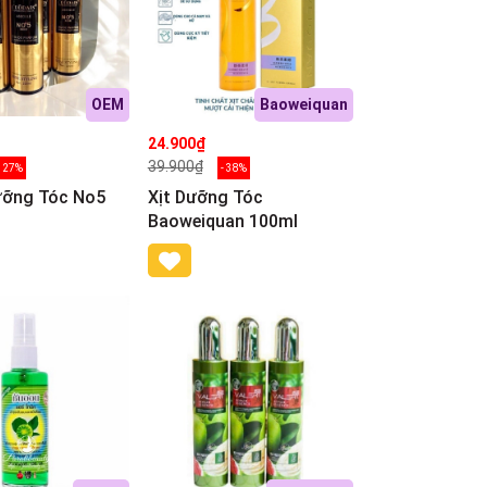
OEM
Baoweiquan
24.900₫
39.900₫
- 27%
- 38%
Dưỡng Tóc No5
Xịt Dưỡng Tóc
Baoweiquan 100ml