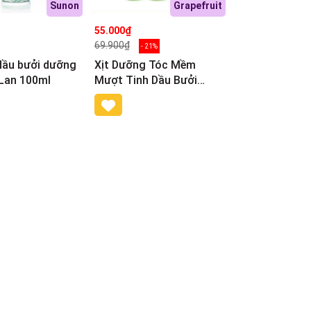
Sunon
Grapefruit
55.000₫
69.900₫
- 21%
dầu bưởi dưỡng
Xịt Dưỡng Tóc Mềm
 Lan 100ml
Mượt Tinh Dầu Bưởi
Valert Repair Essence
Plus 220ml