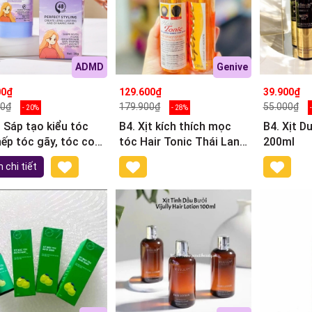
ADMD
Genive
00₫
129.600₫
39.900₫
00₫
179.900₫
55.000₫
- 20%
- 28%
. Sáp tạo kiểu tóc
B4. Xịt kích thích mọc
B4. Xịt 
nếp tóc gãy, tóc con
tóc Hair Tonic Thái Lan
200ml
D 30g
120ml
 chi tiết