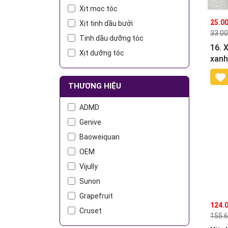
Xịt mọc tóc
25.0
Xịt tinh dầu bưởi
33.0
Tinh dầu dưỡng tóc
16. 
Xịt dưỡng tóc
xanh
thúc
100
THƯƠNG HIỆU
ADMD
Genive
Baoweiquan
OEM
Vijully
Sunon
Grapefruit
124.
Cruset
155.