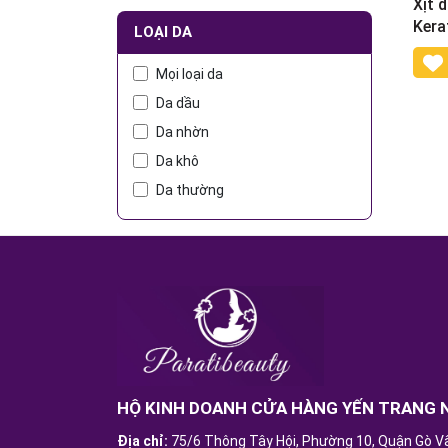
Xịt 
Kera
LOẠI DA
Mọi loại da
Da dầu
Da nhờn
Da khô
Da thường
HỘ KINH DOANH CỬA HÀNG YẾN TRANG 
Địa chỉ:
75/6 Thông Tây Hội, Phường 10, Quận Gò V