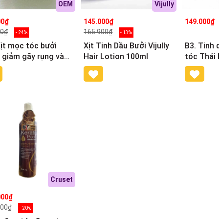
OEM
Vijully
00₫
145.000₫
149.000₫
00₫
165.900₫
- 24%
- 13%
Xịt mọc tóc bưởi
Xịt Tinh Dầu Bưởi Vijully
B3. Tinh 
 giảm gãy rụng và
Hair Lotion 100ml
tóc Thái
 đẩy mọc tóc nhanh
ml
Cruset
000₫
600₫
- 20%