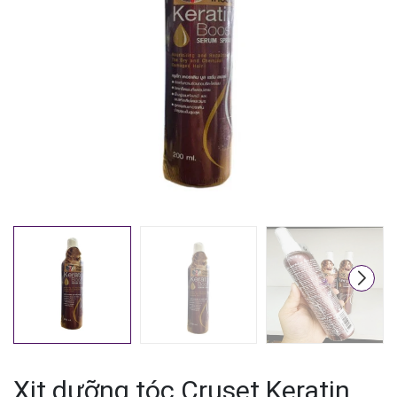
Mã giảm giá:
Ngày hết hạn:
Điều kiện:
Xịt dưỡng tóc Cruset Keratin