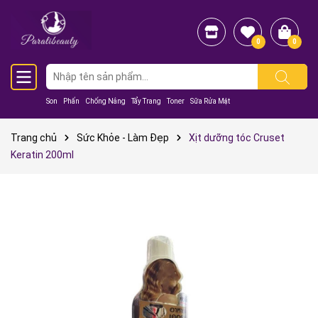
0
0
Son
Phấn
Chống Nắng
Tẩy Trang
Toner
Sữa Rửa Mặt
Trang chủ
Sức Khỏe - Làm Đẹp
Xịt dưỡng tóc Cruset
Keratin 200ml