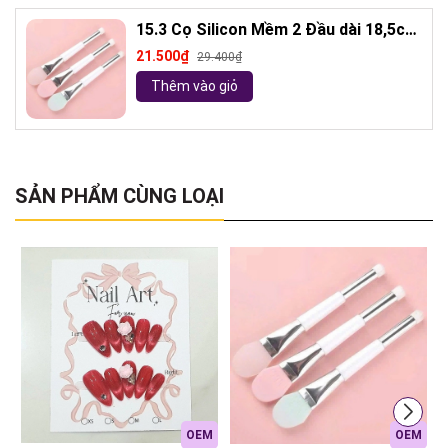
15.3 Cọ Silicon Mềm 2 Đầu dài 18,5cm
( ngẫu nhiên)
21.500₫
29.400₫
Thêm vào giỏ
SẢN PHẨM CÙNG LOẠI
OEM
OEM