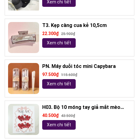
Xem chi tiết
T3. Kẹp càng cua kẻ 10,5cm
22.300₫
25.900₫
Xem chi tiết
PN. Máy duỗi tóc mini Capybara
97.500₫
115.600₫
Xem chi tiết
H03. Bộ 10 móng tay giả mắt mèo
kèm keo và giũa móng (ngẫu nhiên)
40.500₫
43.500₫
Xem chi tiết