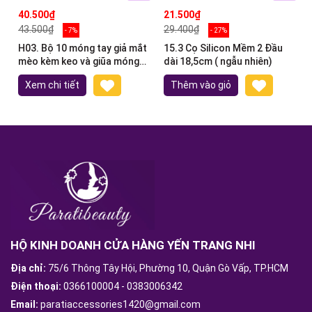
40.500₫
21.500₫
43.500₫
29.400₫
- 7%
- 27%
H03. Bộ 10 móng tay giả mắt
15.3 Cọ Silicon Mềm 2 Đầu
mèo kèm keo và giũa móng
dài 18,5cm ( ngẫu nhiên)
(ngẫu nhiên)
Xem chi tiết
Thêm vào giỏ
HỘ KINH DOANH CỬA HÀNG YẾN TRANG NHI
Địa chỉ:
75/6 Thông Tây Hội, Phường 10, Quận Gò Vấp, TP.HCM
Điện thoại:
0366100004
-
0383006342
Email:
paratiaccessories1420@gmail.com