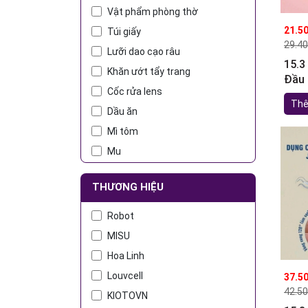
Vật phẩm phòng thờ
21.5
Túi giấy
29.4
Lưỡi dao cạo râu
15.3
Khăn ướt tẩy trang
Đầu 
Cốc rửa lens
nhiê
Thê
Dầu ăn
Mì tôm
Mu
Vỏ bọc yên xe máy
THƯƠNG HIỆU
Khay đựng cọ
Cờ
Robot
Gel úp móng
MISU
Dung dịch tháo móng
Hoa Linh
Cọ silicon
Louvcell
37.5
Bánh
42.5
KIOTOVN