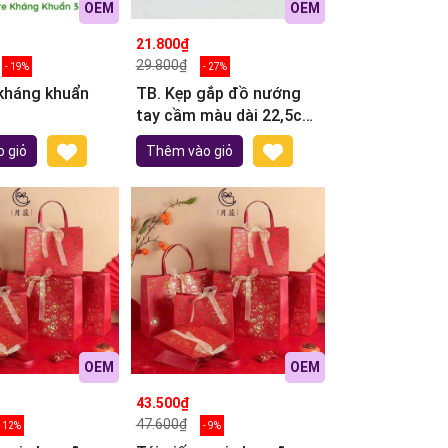
OEM
OEM
21.800₫
29.800₫
- 19%
- 27%
 kháng khuẩn
TB. Kẹp gắp đồ nướng
tay cầm màu dài 22,5cm
(ngẫu nhiên)
 giỏ
Thêm vào giỏ
OEM
OEM
43.500₫
47.600₫
- 12%
- 9%