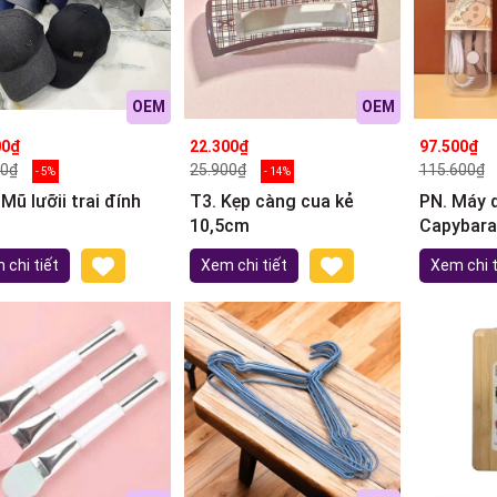
OEM
OEM
00₫
22.300₫
97.500₫
00₫
25.900₫
115.600₫
- 5%
- 14%
 Mũ lưỡii trai đính
T3. Kẹp càng cua kẻ
PN. Máy d
10,5cm
Capybara
 chi tiết
Xem chi tiết
Xem chi t