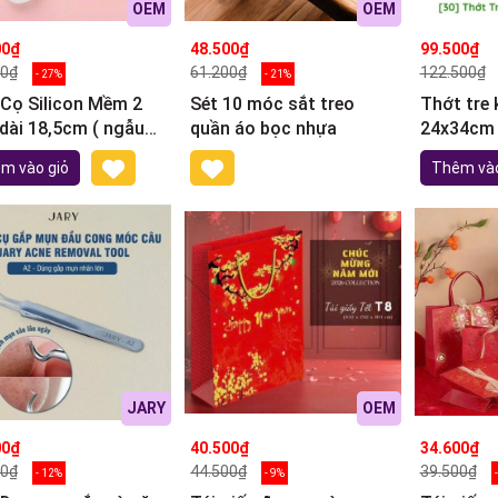
OEM
OEM
00₫
48.500₫
99.500₫
00₫
61.200₫
122.500₫
- 27%
- 21%
 Cọ Silicon Mềm 2
Sét 10 móc sắt treo
Thớt tre
dài 18,5cm ( ngẫu
quần áo bọc nhựa
24x34cm
n)
m vào giỏ
Thêm vào
JARY
OEM
00₫
40.500₫
34.600₫
00₫
44.500₫
39.500₫
- 12%
- 9%