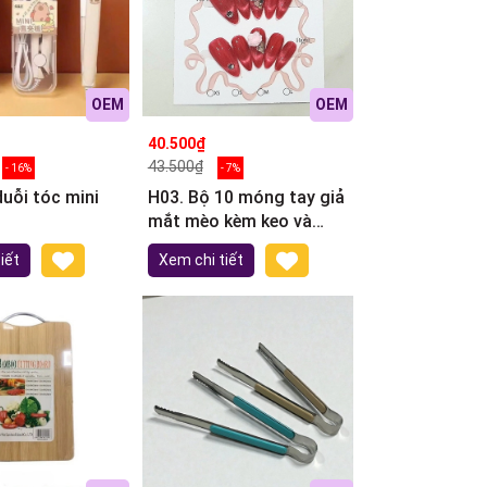
OEM
OEM
40.500₫
43.500₫
- 16%
- 7%
uỗi tóc mini
H03. Bộ 10 móng tay giả
mắt mèo kèm keo và
giũa móng (ngẫu nhiên)
iết
Xem chi tiết