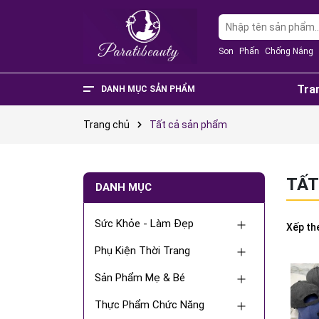
Son
Phấn
Chống Nắng
Tra
DANH MỤC SẢN PHẨM
Văn Phòng Phẩm
Phụ Kiện Điện Thoại - Điện Tử
Nhà Cửa Và Đời Sống
Thực Phẩm Chức Năng
Sản Phẩm Mẹ & Bé
Phụ Kiện Thời Trang
Sức Khỏe - Làm Đẹp
Trang chủ
Tất cả sản phẩm
TẤT
DANH MỤC
Sức Khỏe - Làm Đẹp
Xếp th
Phụ Kiện Thời Trang
Sản Phẩm Mẹ & Bé
Thực Phẩm Chức Năng