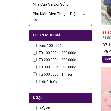
Nhà Cửa Và Đời Sống
Phụ Kiện Điện Thoại - Điện
Tử
Văn Phòng Phẩm
58.5
CHỌN MỨC GIÁ
Mini/Sample
61.5
B7.1
Dưới 100.000đ
logo
Từ 100.000đ - 200.000đ
Xem
Từ 200.000đ - 300.000đ
Từ 300.000đ - 500.000đ
Từ 500.000đ - 1 triệu
Trên 1 triệu
LOẠI
Giấy ăn