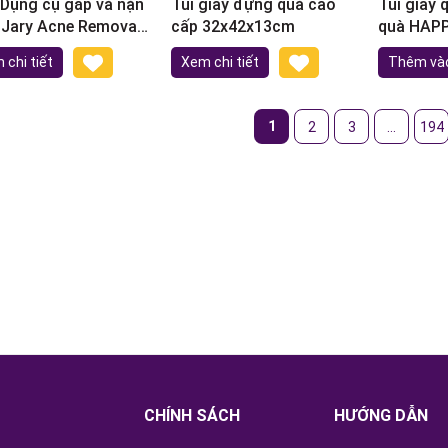
 Dụng cụ gắp và nặn
Túi giấy đựng quà cao
Túi giấy 
Jary Acne Removal
cấp 32x42x13cm
quà HAP
24,5x19,
 chi tiết
Xem chi tiết
Thêm vào
1
2
3
...
194
CHÍNH SÁCH
HƯỚNG DẪN