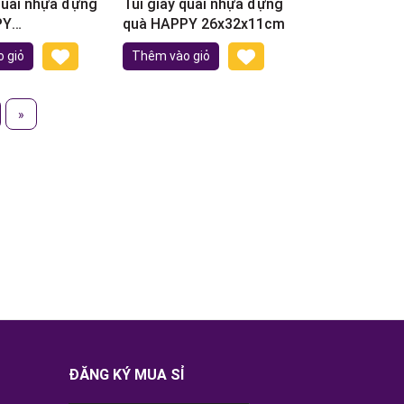
quai nhựa đựng
Túi giấy quai nhựa đựng
PY
quà HAPPY 26x32x11cm
5x9,5cm
 giỏ
Thêm vào giỏ
»
ĐĂNG KÝ MUA SỈ