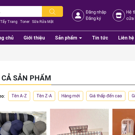
Đăng nhập
Hệ 
Đăng ký
cửa
Tẩy Trang
Toner
Sữa Rửa Mặt
ng chủ
Giới thiệu
Sản phẩm
Tin tức
Liên hệ
 CẢ SẢN PHẨM
Tên A-Z
Tên Z-A
Hàng mới
Giá thấp đến cao
G
eo: