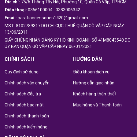
Địa chỉ:
75/6 Thông Tây Hội, Phường 10, Quận Gò Vấp, TP.HCM
Điện thoại:
0366100004
-
0383006342
Email:
paratiaccessories1420@gmail.com
MST: 8102789317 DO CHI CỤC THUẾ QUẬN GÒ VẤP CẤP NGÀY
13/06/2011
GIẤY CHỨNG NHẬN ĐĂNG KÝ HỘ KINH DOANH SỐ 41M8043540 DO
ỦY BAN QUẬN GÒ VẤP CẤP NGÀY 06/01/2021
CHÍNH SÁCH
HƯỚNG DẪN
Quy định sử dụng
Điều khoản dịch vụ
Chính sách vận chuyển
Hướng dẫn giao nhận
Chính sách đổi, trả
Khách hàng thân thiết
Chính sách bảo mật
Mua hàng và Thanh toán
Chinh sách thanh toán
Chính sách kiểm hàng