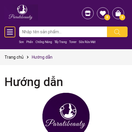
0
0
Son
Phấn
Chống Nắng
Tẩy Trang
Toner
Sữa Rửa Mặt
Trang chủ
Hướng dẫn
Hướng dẫn