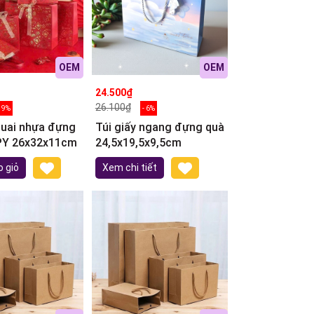
OEM
OEM
24.500₫
26.100₫
- 9%
- 6%
quai nhựa đựng
Túi giấy ngang đựng quà
PY 26x32x11cm
24,5x19,5x9,5cm
 giỏ
Xem chi tiết