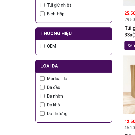
Túi giữ nhiệt
25.5
Bịch-Hộp
29.5
Túi 
THƯƠNG HIỆU
33x(
11,5
Xem
OEM
LOẠI DA
Mọi loại da
Da dầu
Da nhờn
Da khô
Da thường
12.5
15.2