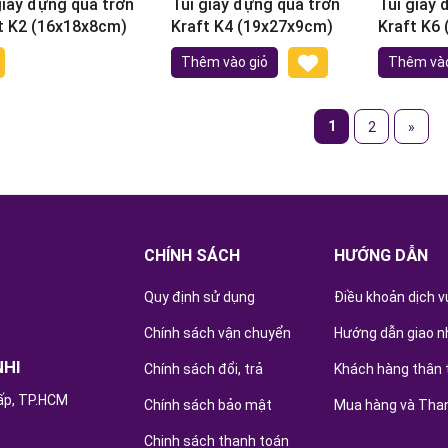
giấy đựng quà trơn
Túi giấy đựng quà trơn
Túi giấy 
t K2 (16x18x8cm)
Kraft K4 (19x27x9cm)
Kraft K6
Thêm vào giỏ
Thêm vào
1
2
»
CHÍNH SÁCH
HƯỚNG DẪN
Quy định sử dụng
Điều khoản dịch v
Chính sách vận chuyển
Hướng dẫn giao n
NHI
Chính sách đổi, trả
Khách hàng thân 
ấp, TP.HCM
Chính sách bảo mật
Mua hàng và Tha
Chinh sách thanh toán