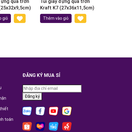
đựng quà trơn
Túi giấy đựng quà trơn
 (25x32x9,5cm)
Kraft K7 (27x36x11,5cm)
 giỏ
Thêm vào giỏ
ĐĂNG KÝ MUA SỈ
ụ
Đăng ký
hận
thiết
nh toán