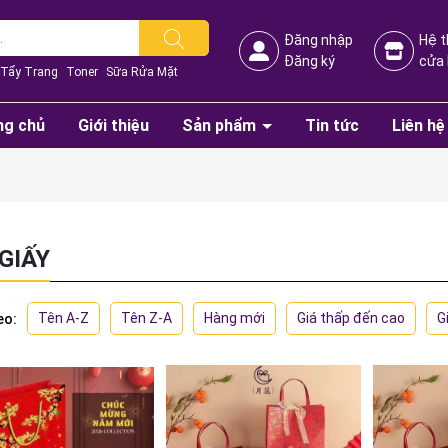
Đăng nhập
Hệ 
Đăng ký
cửa
Tẩy Trang
Toner
Sữa Rửa Mặt
ng chủ
Giới thiệu
Sản phẩm
Tin tức
Liên hệ
 GIẤY
Tên A-Z
Tên Z-A
Hàng mới
Giá thấp đến cao
G
eo: