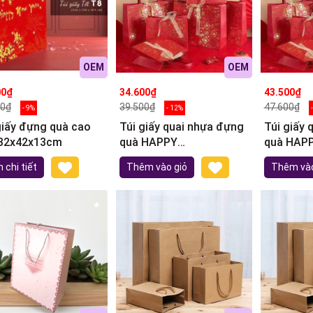
OEM
OEM
00₫
34.600₫
43.500₫
00₫
39.500₫
47.600₫
- 9%
- 12%
giấy đựng quà cao
Túi giấy quai nhựa đựng
Túi giấy 
 32x42x13cm
quà HAPPY
quà HAP
24,5x19,5x9,5cm
 chi tiết
Thêm vào giỏ
Thêm vào