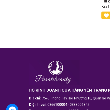
Túi 
Kraf
HỘ KINH DOANH CỬA HÀNG YẾN TRANG 
Địa chỉ:
75/6 Thông Tây Hội, Phường 10, Quận Gò V
Điện thoại:
0366100004
-
0383006342