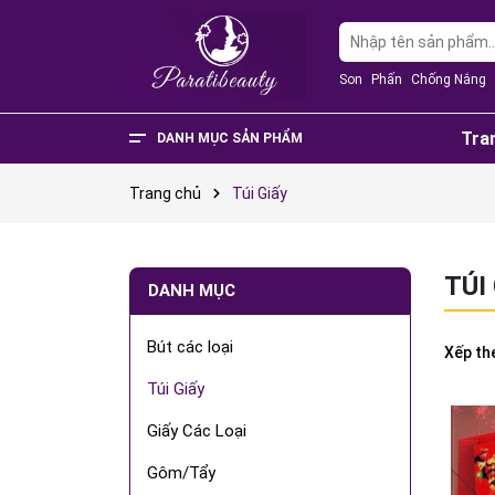
Son
Phấn
Chống Nắng
Tra
DANH MỤC SẢN PHẨM
Văn Phòng Phẩm
Phụ Kiện Điện Thoại - Điện Tử
Nhà Cửa Và Đời Sống
Thực Phẩm Chức Năng
Sản Phẩm Mẹ & Bé
Phụ Kiện Thời Trang
Sức Khỏe - Làm Đẹp
Trang chủ
Túi Giấy
TÚI
DANH MỤC
Bút các loại
Xếp th
Túi Giấy
Giấy Các Loại
Gôm/Tẩy