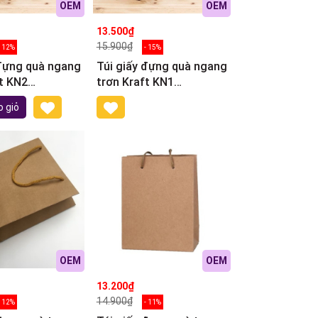
OEM
OEM
13.500₫
15.900₫
- 12%
- 15%
 đựng quà ngang
Túi giấy đựng quà ngang
t KN2
trơn Kraft KN1
1cm)
(28,5x23x8cm)
 giỏ
OEM
OEM
13.200₫
14.900₫
- 12%
- 11%