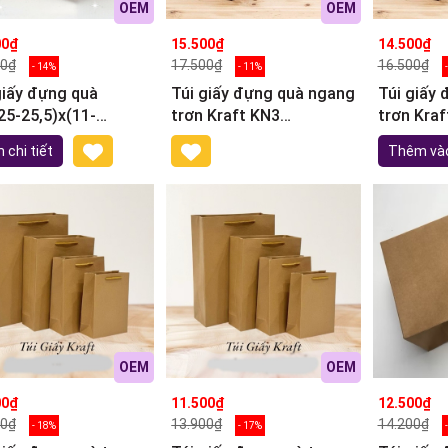
OEM
OEM
00₫
15.500₫
14.500₫
00₫
17.500₫
16.500₫
- 14%
- 11%
giấy đựng quà
Túi giấy đựng quà ngang
Túi giấy
25-25,5)x(11-
trơn Kraft KN3
trơn Kraf
)cm
(36x29x13cm)
(33x27x1
 chi tiết
Thêm vào
OEM
OEM
00₫
11.500₫
12.500₫
00₫
13.900₫
14.200₫
- 18%
- 17%