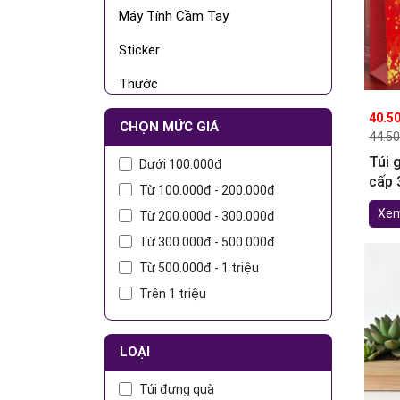
Máy Tính Cầm Tay
Sticker
Thước
Túi/Hộp Đựng Bút
40.5
CHỌN MỨC GIÁ
44.5
Kéo thủ công
Túi 
Dưới 100.000đ
cấp
Hộp Quà
Từ 100.000đ - 200.000đ
Xem
Từ 200.000đ - 300.000đ
Bảng
Từ 300.000đ - 500.000đ
Sổ/Tập
Từ 500.000đ - 1 triệu
Sản Phẩm VPP Khác
Trên 1 triệu
LOẠI
Túi đựng quà