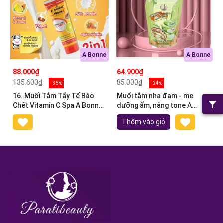
A Bonne
A Bonne
88.000₫
64.900₫
135.600₫
85.000₫
- 35%
- 24%
16. Muối Tắm Tẩy Tế Bào
Muối tắm nha đam - me
Chết Vitamin C Spa A Bonne
dưỡng ẩm, nâng tone A
Thái Lan 350g
Bonne Whitening 350g
Thêm vào giỏ