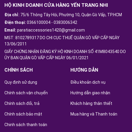
HỘ KINH DOANH CỬA HÀNG YẾN TRANG NHI
Địa chỉ:
75/6 Thông Tây Hội, Phường 10, Quận Gò Vấp, TP.HCM
Điện thoại:
0366100004
-
0383006342
Email:
paratiaccessories1420@gmail.com
MST: 8102789317 DO CHI CỤC THUẾ QUẬN GÒ VẤP CẤP NGÀY
13/06/2011
GIẤY CHỨNG NHẬN ĐĂNG KÝ HỘ KINH DOANH SỐ 41M8043540 DO
ỦY BAN QUẬN GÒ VẤP CẤP NGÀY 06/01/2021
CHÍNH SÁCH
HƯỚNG DẪN
Quy định sử dụng
Điều khoản dịch vụ
Chính sách vận chuyển
Hướng dẫn giao nhận
Chính sách đổi, trả
Khách hàng thân thiết
Chính sách bảo mật
Mua hàng và Thanh toán
Chinh sách thanh toán