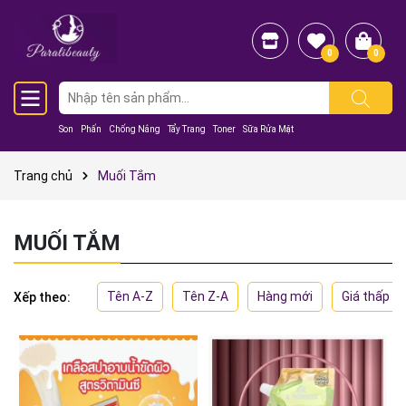
0
0
Son
Phấn
Chống Nắng
Tẩy Trang
Toner
Sữa Rửa Mặt
Trang chủ
Muối Tắm
MUỐI TẮM
Tên A-Z
Tên Z-A
Hàng mới
Giá thấp đ
Xếp theo: