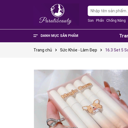
Son
Phấn
Chống Nắng
Tra
DANH MỤC SẢN PHẨM
Văn Phòng Phẩm
Phụ Kiện Điện Thoại - Điện Tử
Nhà Cửa Và Đời Sống
Thực Phẩm Chức Năng
Sản Phẩm Mẹ & Bé
Phụ Kiện Thời Trang
Sức Khỏe - Làm Đẹp
Trang chủ
Sức Khỏe - Làm Đẹp
16.3 Set 5 