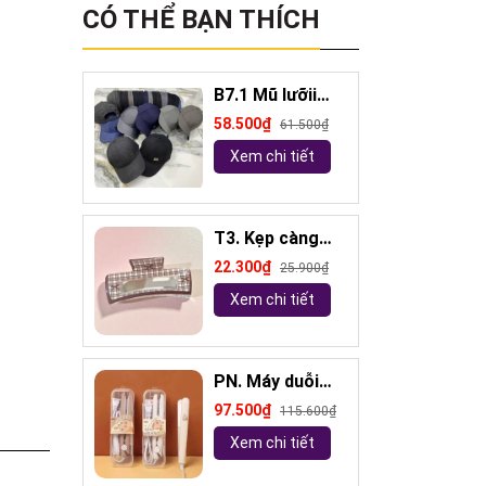
CÓ THỂ BẠN THÍCH
B7.1 Mũ lưỡii
trai đính logo
58.500₫
61.500₫
Xem chi tiết
T3. Kẹp càng
cua kẻ 10,5cm
22.300₫
25.900₫
Xem chi tiết
PN. Máy duỗi
tóc mini
97.500₫
115.600₫
Capybara
Xem chi tiết