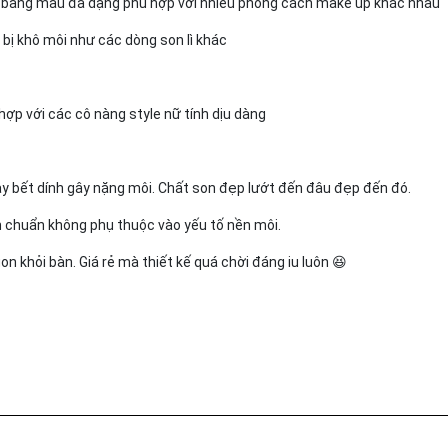
bảng màu đa dạng phù hợp với nhiều phong cách make up khác nhau
 bị khô môi như các dòng son lì khác
ợp với các cô nàng style nữ tính dịu dàng
ay bết dính gây nặng môi. Chất son đẹp lướt đến đâu đẹp đến đó.
n chuẩn không phụ thuộc vào yếu tố nền môi.
on khỏi bàn. Giá rẻ mà thiết kế quá chời đáng iu luôn 😆