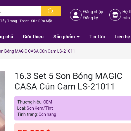
Đăng nhập
Hệ 
Đăng ký
cửa
Tẩy Trang
Toner
Sữa Rửa Mặt
ng chủ
Giới thiệu
Sản phẩm
Tin tức
Liên hệ
Son Bóng MAGIC CASA Cún Cam LS-21011
16.3 Set 5 Son Bóng MAGIC
CASA Cún Cam LS-21011
Mã giảm giá:
Thương hiệu:
OEM
Ngày hết hạn:
Loại:
Son Kem/Tint
Tình trạng:
Còn hàng
Điều kiện: