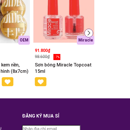
OEM
Miracle
91.800₫
15.500₫
98.600₫
18.900₫
- 7%
- 18%
 kem nền,
Sơn bóng Miracle Topcoat
B8.3 Dụng cụ
 hình (8x7cm)
15ml
Thêm vào giỏ
ĐĂNG KÝ MUA SỈ
ụ