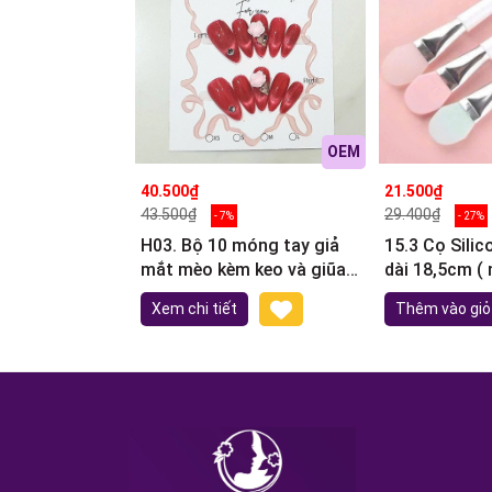
OEM
40.500₫
21.500₫
43.500₫
29.400₫
- 7%
- 27%
H03. Bộ 10 móng tay giả
15.3 Cọ Sili
mắt mèo kèm keo và giũa
dài 18,5cm ( 
móng (ngẫu nhiên)
Xem chi tiết
Thêm vào giỏ