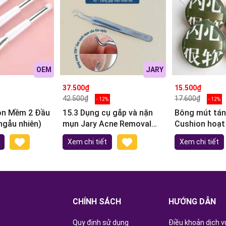
OEM
JARY
37.500₫
15.500₫
42.500₫
17.600₫
- 12%
- 12%
con Mềm 2 Đầu
15.3 Dụng cụ gắp và nặn
Bông mút tán
ngẫu nhiên)
mụn Jary Acne Removal
Cushion hoạt
Tool
Xem chi tiết
Xem chi tiết
CHÍNH SÁCH
HƯỚNG DẪN
Quy định sử dụng
Điều khoản dịch v