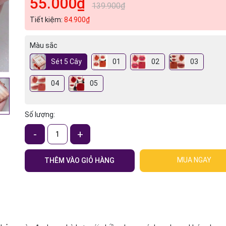
55.000₫
139.900₫
Tiết kiệm:
84.900₫
Màu sắc
Sét 5 Cây
01
02
03
04
05
Số lượng:
-
+
MUA NGAY
THÊM VÀO GIỎ HÀNG