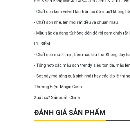
Set 5 Son Bóng MAGIC CASA Cún Cam LS-21011 với 
- Chất son kem velvet lâu trôi , có độ muợt không hề
- Chất son nhẹ, lên môi rất đều và chuẩn màu
- Màu sắc đa dạng từ hồng đến đỏ rồi cam cháy rất h
ƯU ĐIỂM :
- Chất son mướt mịn, bền màu lâu trôi. Không dày h
- Tổng hợp các màu son trendy, siêu tôn da, màu lê
- Set này mà tặng quà sinh nhật hay các dịp lễ thì ng
Thương Hiệu: Magic Casa
Xuất xứ/ Sản xuất: China
ĐÁNH GIÁ SẢN PHẨM