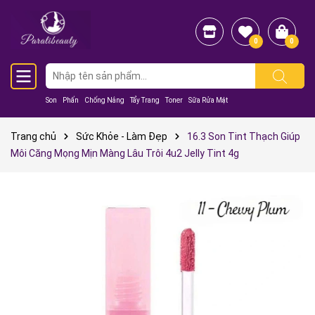
0
0
Son
Phấn
Chống Nắng
Tẩy Trang
Toner
Sữa Rửa Mặt
Trang chủ
Sức Khỏe - Làm Đẹp
16.3 Son Tint Thạch Giúp
Môi Căng Mọng Mịn Màng Lâu Trôi 4u2 Jelly Tint 4g