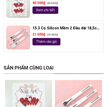
kèm keo và giũa móng (ngẫu nhiên)
40.500₫
43.500₫
Xem chi tiết
15.3 Cọ Silicon Mềm 2 Đầu dài 18,5cm
( ngẫu nhiên)
21.500₫
29.400₫
Thêm vào giỏ
SẢN PHẨM CÙNG LOẠI