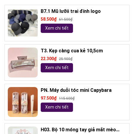
B7.1 Mũ lưỡii trai đính logo
58.500₫
61.500₫
Xem chi tiết
T3. Kẹp càng cua kẻ 10,5cm
22.300₫
25.900₫
Xem chi tiết
PN. Máy duỗi tóc mini Capybara
97.500₫
115.600₫
Xem chi tiết
H03. Bộ 10 móng tay giả mắt mèo