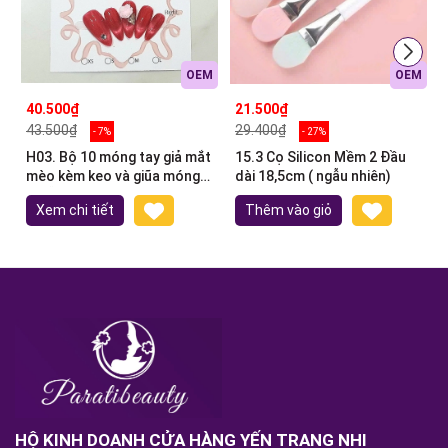
OEM
OEM
40.500₫
21.500₫
43.500₫
29.400₫
- 7%
- 27%
H03. Bộ 10 móng tay giả mắt
15.3 Cọ Silicon Mềm 2 Đầu
mèo kèm keo và giũa móng
dài 18,5cm ( ngẫu nhiên)
(ngẫu nhiên)
Xem chi tiết
Thêm vào giỏ
HỘ KINH DOANH CỬA HÀNG YẾN TRANG NHI