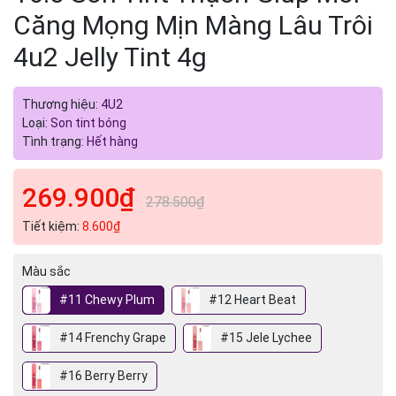
Căng Mọng Mịn Màng Lâu Trôi
4u2 Jelly Tint 4g
Thương hiệu:
4U2
Loại:
Son tint bóng
Tình trạng:
Hết hàng
269.900₫
278.500₫
Tiết kiệm:
8.600₫
Màu sắc
#11 Chewy Plum
#12 Heart Beat
#14 Frenchy Grape
#15 Jele Lychee
#16 Berry Berry