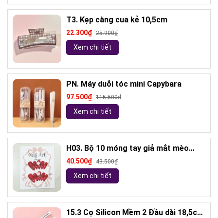
T3. Kẹp càng cua kẻ 10,5cm
22.300₫
25.900₫
Xem chi tiết
PN. Máy duỗi tóc mini Capybara
97.500₫
115.600₫
Xem chi tiết
H03. Bộ 10 móng tay giả mắt mèo
kèm keo và giũa móng (ngẫu nhiên)
40.500₫
43.500₫
Xem chi tiết
15.3 Cọ Silicon Mềm 2 Đầu dài 18,5cm