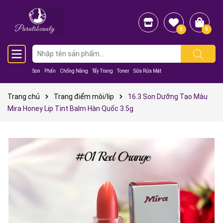
0
0
Son
Phấn
Chống Nắng
Tẩy Trang
Toner
Sữa Rửa Mặt
Trang chủ
Trang điểm môi/lip
16.3 Son Dưỡng Tạo Màu
Mira Honey Lip Tint Balm Hàn Quốc 3.5g