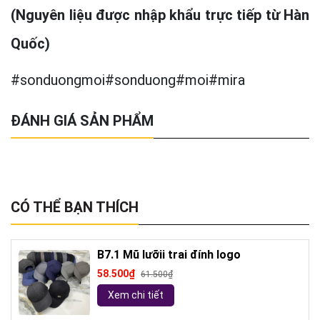
(Nguyên liệu được nhập khẩu trực tiếp từ Hàn
Quốc)
#sonduongmoi#sonduong#moi#mira
ĐÁNH GIÁ SẢN PHẨM
CÓ THỂ BẠN THÍCH
B7.1 Mũ lưỡii trai đính logo
58.500₫
61.500₫
Xem chi tiết