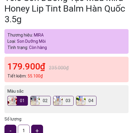
Honey Lip Tint Balm Hàn Quốc
3.5g
Thương hiệu:
MIRA
Loại:
Son Dưỡng Môi
Tình trạng:
Còn hàng
179.900₫
235.000₫
Tiết kiệm:
55.100₫
Màu sắc
01
02
03
04
Số lượng:
-
+