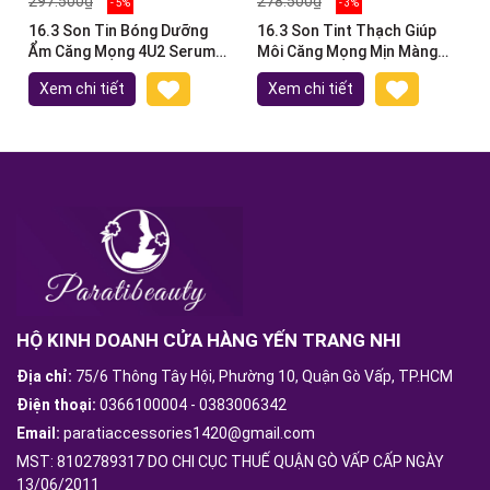
297.500₫
278.500₫
- 5%
- 3%
16.3 Son Tin Bóng Dưỡng
16.3 Son Tint Thạch Giúp
Ẩm Căng Mọng 4U2 Serum
Môi Căng Mọng Mịn Màng
Tint Oil 3g
Lâu Trôi 4u2 Jelly Tint 4g
Xem chi tiết
Xem chi tiết
HỘ KINH DOANH CỬA HÀNG YẾN TRANG NHI
Địa chỉ:
75/6 Thông Tây Hội, Phường 10, Quận Gò Vấp, TP.HCM
Điện thoại:
0366100004
-
0383006342
Email:
paratiaccessories1420@gmail.com
MST: 8102789317 DO CHI CỤC THUẾ QUẬN GÒ VẤP CẤP NGÀY
13/06/2011