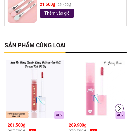
( ngẫu nhiên)
21.500₫
29.400₫
Thêm vào giỏ
SẢN PHẨM CÙNG LOẠI
4U2
4U2
281.500₫
269.900₫