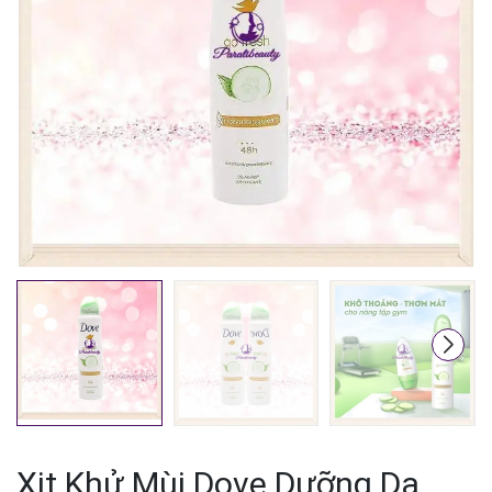
Mã giảm giá:
Ngày hết hạn:
Điều kiện:
Xịt Khử Mùi Dove Dưỡng Da