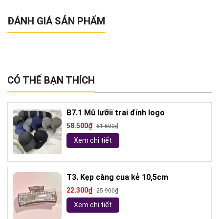
ĐÁNH GIÁ SẢN PHẨM
CÓ THỂ BẠN THÍCH
B7.1 Mũ lưỡii trai đính logo
58.500₫
61.500₫
Xem chi tiết
T3. Kẹp càng cua kẻ 10,5cm
22.300₫
25.900₫
Xem chi tiết