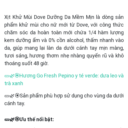
Xịt Khử Mùi Dove Dưỡng Da Mềm Mịn là dòng sản
phẩm khử mùi cho nữ mới từ Dove, với công thức
chăm sóc da hoàn toàn mới chứa 1/4 hàm lượng
kem dưỡng ẩm và 0% cồn alcohol, thấm nhanh vào
da, giúp mang lại làn da dưới cánh tay mịn màng,
tươi sáng, hương thơm nhẹ nhàng quyến rũ và khô
thoáng suốt 48 giờ.
🥒🌿🏵️Hương Go Fresh Pepino y té verde: dưa leo và
trà xanh
🥒🌿🏵️Sản phẩm phù hợp sử dụng cho vùng da dưới
cánh tay.
🥒🌿🏵️Ưu thế nổi bật: