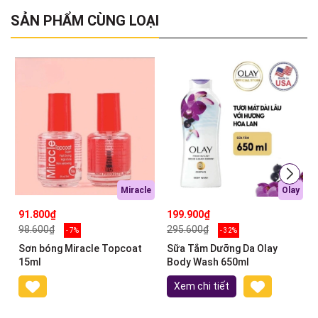
SẢN PHẨM CÙNG LOẠI
Miracle
Olay
91.800₫
199.900₫
98.600₫
295.600₫
- 7%
- 32%
Sơn bóng Miracle Topcoat
Sữa Tắm Dưỡng Da Olay
15ml
Body Wash 650ml
Xem chi tiết