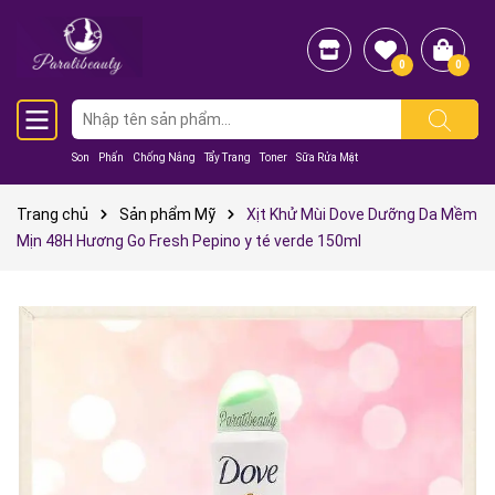
0
0
Son
Phấn
Chống Nắng
Tẩy Trang
Toner
Sữa Rửa Mặt
Trang chủ
Sản phẩm Mỹ
Xịt Khử Mùi Dove Dưỡng Da Mềm
Mịn 48H Hương Go Fresh Pepino y té verde 150ml