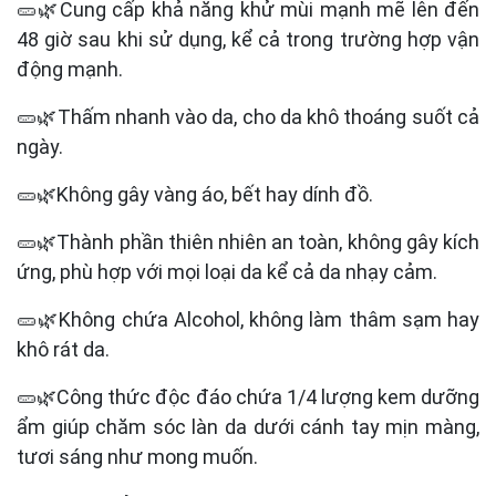
🥒🌿Cung cấp khả năng khử mùi mạnh mẽ lên đến
48 giờ sau khi sử dụng, kể cả trong trường hợp vận
động mạnh.
🥒🌿Thấm nhanh vào da, cho da khô thoáng suốt cả
ngày.
🥒🌿Không gây vàng áo, bết hay dính đồ.
🥒🌿Thành phần thiên nhiên an toàn, không gây kích
ứng, phù hợp với mọi loại da kể cả da nhạy cảm.
🥒🌿Không chứa Alcohol, không làm thâm sạm hay
khô rát da.
🥒🌿Công thức độc đáo chứa 1/4 lượng kem dưỡng
ẩm giúp chăm sóc làn da dưới cánh tay mịn màng,
tươi sáng như mong muốn.