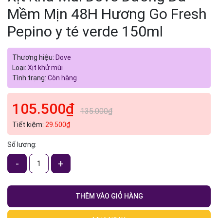
Mềm Mịn 48H Hương Go Fresh
Pepino y té verde 150ml
Thương hiệu:
Dove
Loại:
Xịt khử mùi
Tình trạng:
Còn hàng
105.500₫
135.000₫
Tiết kiệm:
29.500₫
Số lượng:
-
+
THÊM VÀO GIỎ HÀNG