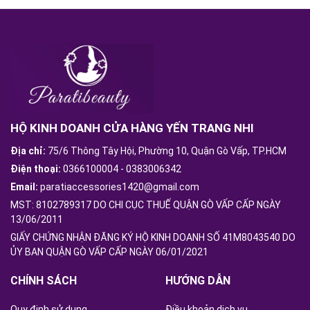
HỘ KINH DOANH CỬA HÀNG YẾN TRANG NHI
Địa chỉ:
75/6 Thông Tây Hội, Phường 10, Quận Gò Vấp, TP.HCM
Điện thoại:
0366100004
-
0383006342
Email:
paratiaccessories1420@gmail.com
MST: 8102789317 DO CHI CỤC THUẾ QUẬN GÒ VẤP CẤP NGÀY
13/06/2011
GIẤY CHỨNG NHẬN ĐĂNG KÝ HỘ KINH DOANH SỐ 41M8043540 DO
ỦY BAN QUẬN GÒ VẤP CẤP NGÀY 06/01/2021
CHÍNH SÁCH
HƯỚNG DẪN
Quy định sử dụng
Điều khoản dịch vụ