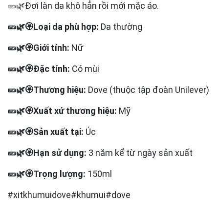
🥒🌿Đợi làn da khô hẳn rồi mới mặc áo.
🥒🌿🏵️Loại da phù hợp:
Da thường
🥒🌿🏵️Giới tính:
Nữ
🥒🌿🏵️Đặc tính:
Có mùi
🥒🌿🏵️Thương hiệu:
Dove (thuộc tập đoàn Unilever)
🥒🌿🏵️Xuất xứ thương hiệu:
Mỹ
🥒🌿🏵️Sản xuất tại:
Úc
🥒🌿🏵️Hạn sử dụng:
3 năm kể từ ngày sản xuất
🥒🌿🏵️Trọng lượng:
150ml
#xitkhumuidove#khumui#dove