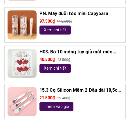
PN. Máy duỗi tóc mini Capybara
97.500₫
115.600₫
Xem chi tiết
H03. Bộ 10 móng tay giả mắt mèo
kèm keo và giũa móng (ngẫu nhiên)
40.500₫
43.500₫
Xem chi tiết
15.3 Cọ Silicon Mềm 2 Đầu dài 18,5cm
( ngẫu nhiên)
21.500₫
29.400₫
Thêm vào giỏ