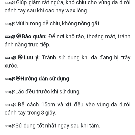
🥒🌿Giúp giảm rát ngứa, khó chịu cho vùng da dưới
cánh tay sau khi cạo hay wax lông.
🥒🌿Mùi hương dễ chịu, không nồng gắt.
🥒🌿🏵️Bảo quản:
Để nơi khô ráo, thoáng mát, tránh
ánh nắng trực tiếp.
🥒🌿🏵️Lưu ý:
Tránh sử dụng khi da đang bị trầy
xước.
🥒🌿🏵️Hướng dẫn sử dụng
🥒🌿Lắc đều trước khi sử dụng.
🥒🌿Để cách 15cm và xịt đều vào vùng da dưới
cánh tay trong 3 giây.
🥒🌿Sử dụng tốt nhất ngay sau khi tắm.