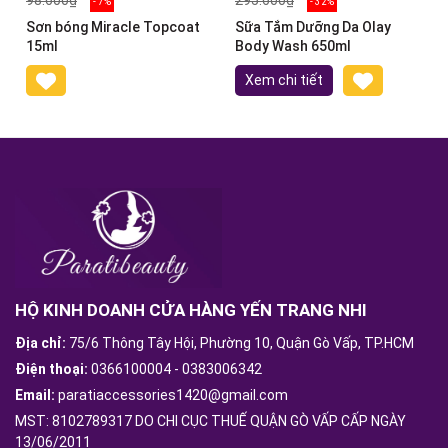
- 7%
- 32%
Sơn bóng Miracle Topcoat
Sữa Tắm Dưỡng Da Olay
15ml
Body Wash 650ml
Xem chi tiết
HỘ KINH DOANH CỬA HÀNG YẾN TRANG NHI
Địa chỉ:
75/6 Thông Tây Hội, Phường 10, Quận Gò Vấp, TP.HCM
Điện thoại:
0366100004
-
0383006342
Email:
paratiaccessories1420@gmail.com
MST: 8102789317 DO CHI CỤC THUẾ QUẬN GÒ VẤP CẤP NGÀY
13/06/2011