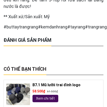
nước là được!
** Xuất xứ/Sản xuất: Mỹ
#buttaytrangrang#kemdanhrang#tayrang#trangrang
ĐÁNH GIÁ SẢN PHẨM
CÓ THỂ BẠN THÍCH
B7.1 Mũ lưỡii trai đính logo
58.500₫
61.500₫
Xem chi tiết