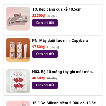
T3. Kẹp càng cua kẻ 10,5cm
22.300₫
25.900₫
Xem chi tiết
PN. Máy duỗi tóc mini Capybara
97.500₫
115.600₫
Xem chi tiết
H03. Bộ 10 móng tay giả mắt mèo
kèm keo và giũa móng (ngẫu nhiên)
40.500₫
43.500₫
Xem chi tiết
15.3 Cọ Silicon Mềm 2 Đầu dài 18,5cm