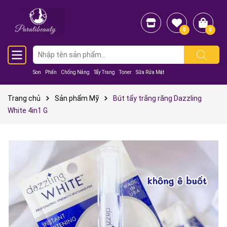
0
0
Son
Phấn
Chống Nắng
Tẩy Trang
Toner
Sữa Rửa Mặt
Trang chủ
Sản phẩm Mỹ
Bút tẩy trắng răng Dazzling
White 4in1 G