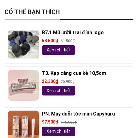
CÓ THỂ BẠN THÍCH
B7.1 Mũ lưỡii trai đính logo
58.500₫
61.500₫
Xem chi tiết
T3. Kẹp càng cua kẻ 10,5cm
22.300₫
25.900₫
Xem chi tiết
PN. Máy duỗi tóc mini Capybara
97.500₫
115.600₫
Xem chi tiết