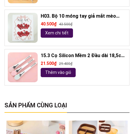
H03. Bộ 10 móng tay giả mắt mèo
kèm keo và giũa móng (ngẫu nhiên)
40.500₫
43.500₫
Xem chi tiết
15.3 Cọ Silicon Mềm 2 Đầu dài 18,5cm
( ngẫu nhiên)
21.500₫
29.400₫
Thêm vào giỏ
SẢN PHẨM CÙNG LOẠI