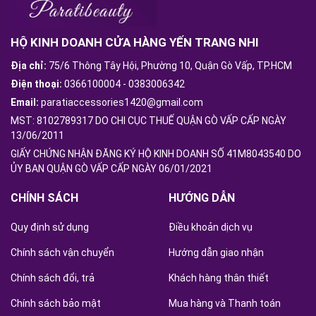
HỘ KINH DOANH CỬA HÀNG YẾN TRANG NHI
Địa chỉ:
75/6 Thông Tây Hội, Phường 10, Quận Gò Vấp, TP.HCM
Điện thoại:
0366100004
-
0383006342
Email:
paratiaccessories1420@gmail.com
MST: 8102789317 DO CHI CỤC THUẾ QUẬN GÒ VẤP CẤP NGÀY
13/06/2011
GIẤY CHỨNG NHẬN ĐĂNG KÝ HỘ KINH DOANH SỐ 41M8043540 DO
ỦY BAN QUẬN GÒ VẤP CẤP NGÀY 06/01/2021
CHÍNH SÁCH
HƯỚNG DẪN
Quy định sử dụng
Điều khoản dịch vụ
Chính sách vận chuyển
Hướng dẫn giao nhận
Chính sách đổi, trả
Khách hàng thân thiết
Chính sách bảo mật
Mua hàng và Thanh toán