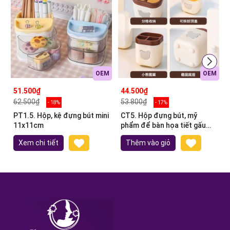
OEM
OEM
51.500₫
44.500₫
62.500₫
53.800₫
- 18%
- 17%
PT1.5. Hộp, kệ đựng bút mini
CT5. Hộp đựng bút, mỹ
11x11cm
phẩm để bàn họa tiết gấu
12.5x10.5x10.5cm
Xem chi tiết
Thêm vào giỏ