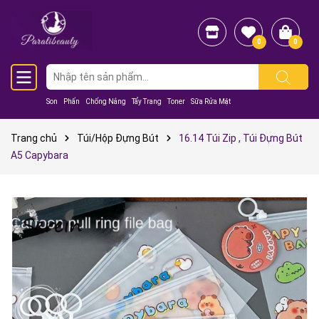
0
0
Son
Phấn
Chống Nắng
Tẩy Trang
Toner
Sữa Rửa Mặt
Trang chủ
Túi/Hộp Đựng Bút
16.14 Túi Zip , Túi Đựng Bút
A5 Capybara