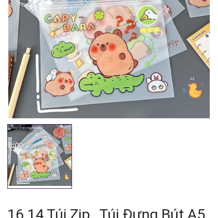
Mã giảm giá:
Ngày hết hạn:
Điều kiện:
16.14 Túi Zip , Túi Đựng Bút A5