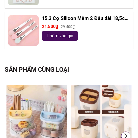
15.3 Cọ Silicon Mềm 2 Đầu dài 18,5cm
( ngẫu nhiên)
21.500₫
29.400₫
Thêm vào giỏ
SẢN PHẨM CÙNG LOẠI