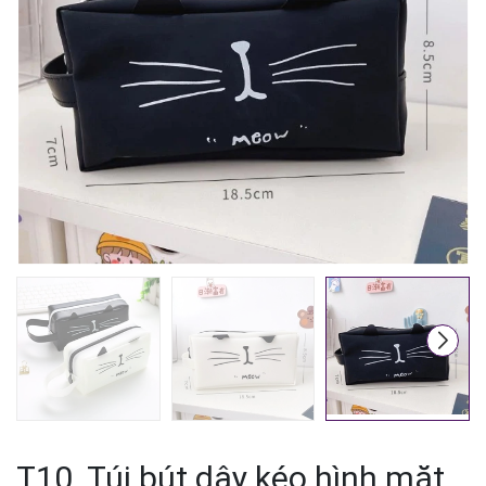
Mã giảm giá:
Ngày hết hạn:
Điều kiện:
T10. Túi bút dây kéo hình mặt