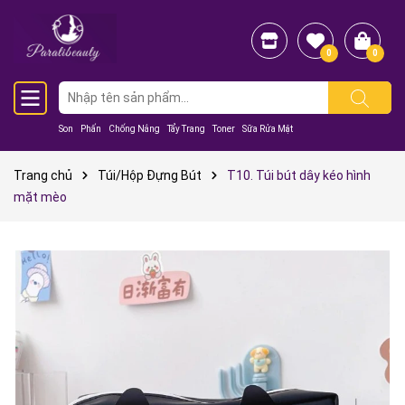
0
0
Son
Phấn
Chống Nắng
Tẩy Trang
Toner
Sữa Rửa Mặt
Trang chủ
Túi/Hộp Đựng Bút
T10. Túi bút dây kéo hình
mặt mèo