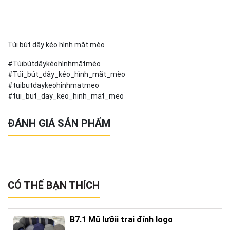
Túi bút dây kéo hình mặt mèo
#Túibútdâykéohìnhmặtmèo
#Túi_bút_dây_kéo_hình_mặt_mèo
#tuibutdaykeohinhmatmeo
#tui_but_day_keo_hinh_mat_meo
ĐÁNH GIÁ SẢN PHẨM
CÓ THỂ BẠN THÍCH
B7.1 Mũ lưỡii trai đính logo