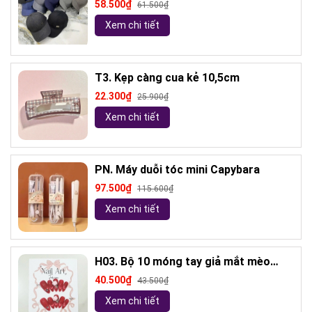
58.500₫
61.500₫
Xem chi tiết
T3. Kẹp càng cua kẻ 10,5cm
22.300₫
25.900₫
Xem chi tiết
PN. Máy duỗi tóc mini Capybara
97.500₫
115.600₫
Xem chi tiết
H03. Bộ 10 móng tay giả mắt mèo
kèm keo và giũa móng (ngẫu nhiên)
40.500₫
43.500₫
Xem chi tiết