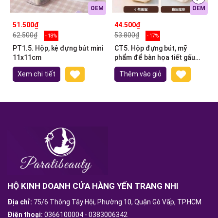
OEM
OEM
51.500₫
44.500₫
62.500₫
53.800₫
- 18%
- 17%
PT1.5. Hộp, kệ đựng bút mini
CT5. Hộp đựng bút, mỹ
11x11cm
phẩm để bàn họa tiết gấu
12.5x10.5x10.5cm
Xem chi tiết
Thêm vào giỏ
HỘ KINH DOANH CỬA HÀNG YẾN TRANG NHI
Địa chỉ:
75/6 Thông Tây Hội, Phường 10, Quận Gò Vấp, TP.HCM
Điện thoại:
0366100004
-
0383006342