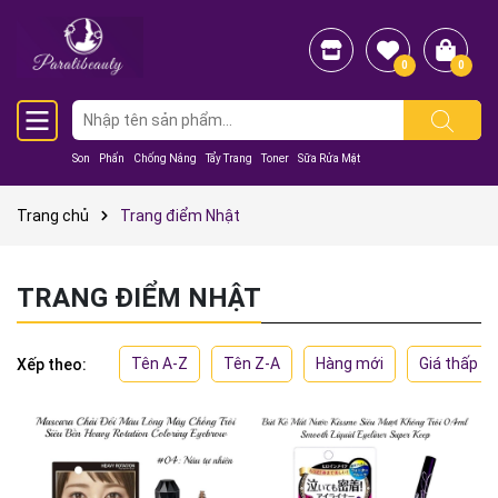
0
0
Son
Phấn
Chống Nắng
Tẩy Trang
Toner
Sữa Rửa Mặt
Trang chủ
Trang điểm Nhật
TRANG ĐIỂM NHẬT
Tên A-Z
Tên Z-A
Hàng mới
Giá thấp đ
Xếp theo: