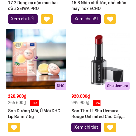
17.2 Dụng cụ nặn mụn hai
15.3 Nhíp nhổ tóc, nhỏ chân
đầu SEIWA PRO
mày inox ECHO
Xem chi tiết
Xem chi tiết
DHC
Shu Uemura
228.900₫
928.000₫
265.600₫
999.900₫
- 14%
- 7%
Son Dưỡng Môi, Ủ Môi DHC
Son Thỏi Lì Shu Uemura
Lip Balm 7.5g
Rouge Unlimited Cao Cấp,
Mịn, Nhẹ, Lâu Phai
Xem chi tiết