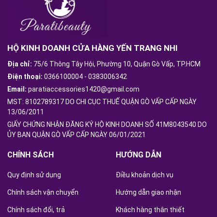
HỘ KINH DOANH CỬA HÀNG YẾN TRANG NHI
Địa chỉ:
75/6 Thông Tây Hội, Phường 10, Quận Gò Vấp, TP.HCM
Điện thoại:
0366100004
-
0383006342
Email:
paratiaccessories1420@gmail.com
MST: 8102789317 DO CHI CỤC THUẾ QUẬN GÒ VẤP CẤP NGÀY
13/06/2011
GIẤY CHỨNG NHẬN ĐĂNG KÝ HỘ KINH DOANH SỐ 41M8043540 DO
ỦY BAN QUẬN GÒ VẤP CẤP NGÀY 06/01/2021
CHÍNH SÁCH
HƯỚNG DẪN
Quy định sử dụng
Điều khoản dịch vụ
Chính sách vận chuyển
Hướng dẫn giao nhận
Chính sách đổi, trả
Khách hàng thân thiết