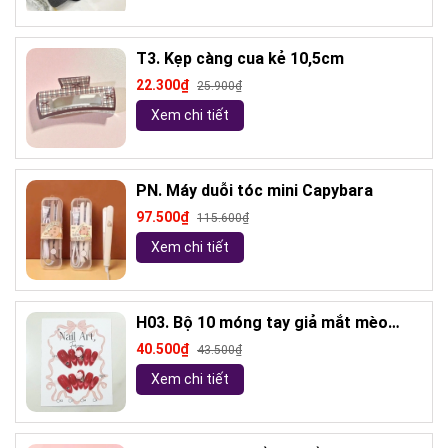
T3. Kẹp càng cua kẻ 10,5cm
22.300₫
25.900₫
Xem chi tiết
PN. Máy duỗi tóc mini Capybara
97.500₫
115.600₫
Xem chi tiết
H03. Bộ 10 móng tay giả mắt mèo
kèm keo và giũa móng (ngẫu nhiên)
40.500₫
43.500₫
Xem chi tiết