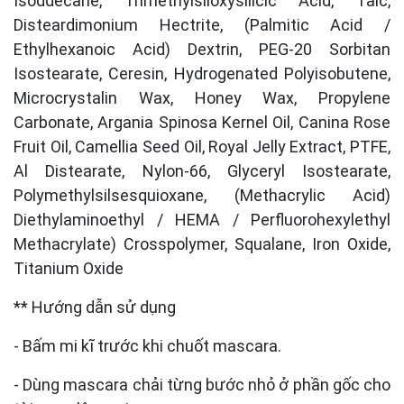
Isoddecane, Trimethylsiloxysilicic Acid, Talc,
Disteardimonium Hectrite, (Palmitic Acid /
Ethylhexanoic Acid) Dextrin, PEG-20 Sorbitan
Isostearate, Ceresin, Hydrogenated Polyisobutene,
Microcrystalin Wax, Honey Wax, Propylene
Carbonate, Argania Spinosa Kernel Oil, Canina Rose
Fruit Oil, Camellia Seed Oil, Royal Jelly Extract, PTFE,
Al Distearate, Nylon-66, Glyceryl Isostearate,
Polymethylsilsesquioxane, (Methacrylic Acid)
Diethylaminoethyl / HEMA / Perfluorohexylethyl
Methacrylate) Crosspolymer, Squalane, Iron Oxide,
Titanium Oxide
** Hướng dẫn sử dụng
- Bấm mi kĩ trước khi chuốt mascara.
- Dùng mascara chải từng bước nhỏ ở phần gốc cho