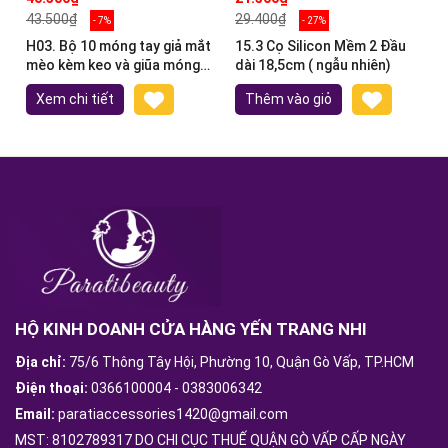
43.500₫
29.400₫
- 7%
- 27%
H03. Bộ 10 móng tay giả mắt
15.3 Cọ Silicon Mềm 2 Đầu
mèo kèm keo và giũa móng
dài 18,5cm ( ngẫu nhiên)
(ngẫu nhiên)
Xem chi tiết
Thêm vào giỏ
HỘ KINH DOANH CỬA HÀNG YẾN TRANG NHI
Địa chỉ:
75/6 Thông Tây Hội, Phường 10, Quận Gò Vấp, TP.HCM
Điện thoại:
0366100004
-
0383006342
Email:
paratiaccessories1420@gmail.com
MST: 8102789317 DO CHI CỤC THUẾ QUẬN GÒ VẤP CẤP NGÀY