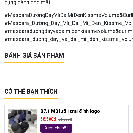
dụng dành cho mắt.
#MascaraDưỡngDàyVàDàiMiĐenKissmeVolume&CurlM
#Mascara_Dưỡng_Dày_Và_Dài_Mi_Đen_Kissme_Volu
#mascaraduongdayvadaimidenkissmevolume&curlma
#mascara_duong_day_va_dai_mi_den_kissme_volum
ĐÁNH GIÁ SẢN PHẨM
CÓ THỂ BẠN THÍCH
B7.1 Mũ lưỡii trai đính logo
58.500₫
61.500₫
Xem chi tiết