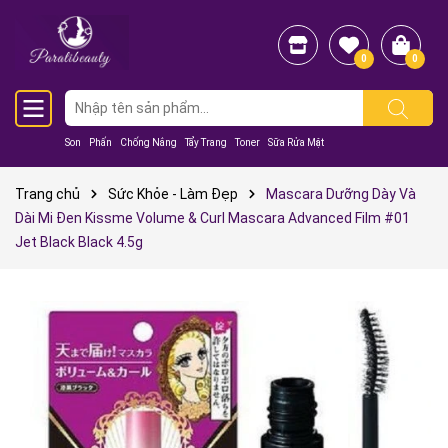
0
0
Son
Phấn
Chống Nắng
Tẩy Trang
Toner
Sữa Rửa Mặt
Trang chủ
Sức Khỏe - Làm Đẹp
Mascara Dưỡng Dày Và
Dài Mi Đen Kissme Volume & Curl Mascara Advanced Film #01
Jet Black Black 4.5g