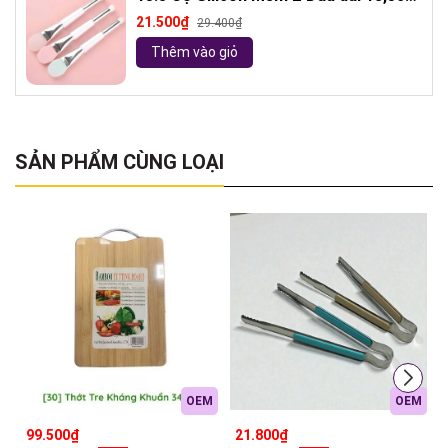
( ngẫu nhiên)
21.500₫
29.400₫
Thêm vào giỏ
SẢN PHẨM CÙNG LOẠI
OEM
OEM
99.500₫
21.800₫