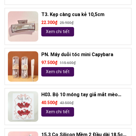
T3. Kẹp càng cua kẻ 10,5cm
22.300₫
25.900₫
Xem chi tiết
PN. Máy duỗi tóc mini Capybara
97.500₫
115.600₫
Xem chi tiết
H03. Bộ 10 móng tay giả mắt mèo
kèm keo và giũa móng (ngẫu nhiên)
40.500₫
43.500₫
Xem chi tiết
15.3 Cọ Silicon Mềm 2 Đầu dài 18,5cm