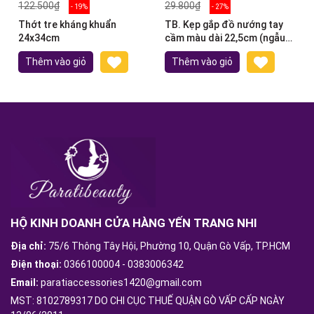
122.500₫
29.800₫
- 19%
- 27%
Thớt tre kháng khuẩn
TB. Kẹp gắp đồ nướng tay
24x34cm
cầm màu dài 22,5cm (ngẫu
nhiên)
Thêm vào giỏ
Thêm vào giỏ
HỘ KINH DOANH CỬA HÀNG YẾN TRANG NHI
Địa chỉ:
75/6 Thông Tây Hội, Phường 10, Quận Gò Vấp, TP.HCM
Điện thoại:
0366100004
-
0383006342
Email:
paratiaccessories1420@gmail.com
MST: 8102789317 DO CHI CỤC THUẾ QUẬN GÒ VẤP CẤP NGÀY