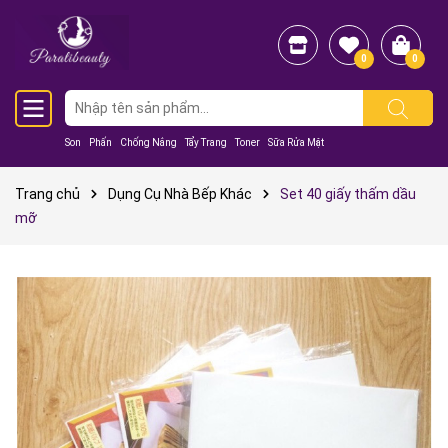
0
0
Son
Phấn
Chống Nắng
Tẩy Trang
Toner
Sữa Rửa Mặt
Trang chủ
Dụng Cụ Nhà Bếp Khác
Set 40 giấy thấm dầu
mỡ