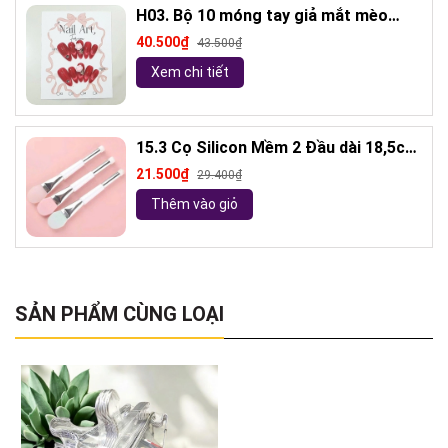
H03. Bộ 10 móng tay giả mắt mèo
kèm keo và giũa móng (ngẫu nhiên)
40.500₫
43.500₫
Xem chi tiết
15.3 Cọ Silicon Mềm 2 Đầu dài 18,5cm
( ngẫu nhiên)
21.500₫
29.400₫
Thêm vào giỏ
SẢN PHẨM CÙNG LOẠI