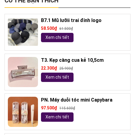
CÓ THỂ BẠN THÍCH
B7.1 Mũ lưỡii trai đính logo
58.500₫
61.500₫
Xem chi tiết
T3. Kẹp càng cua kẻ 10,5cm
22.300₫
25.900₫
Xem chi tiết
PN. Máy duỗi tóc mini Capybara
97.500₫
115.600₫
Xem chi tiết