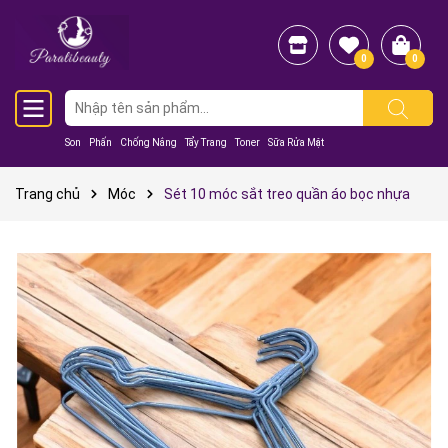
0
0
Son
Phấn
Chống Nắng
Tẩy Trang
Toner
Sữa Rửa Mặt
Trang chủ
Móc
Sét 10 móc sắt treo quần áo bọc nhựa