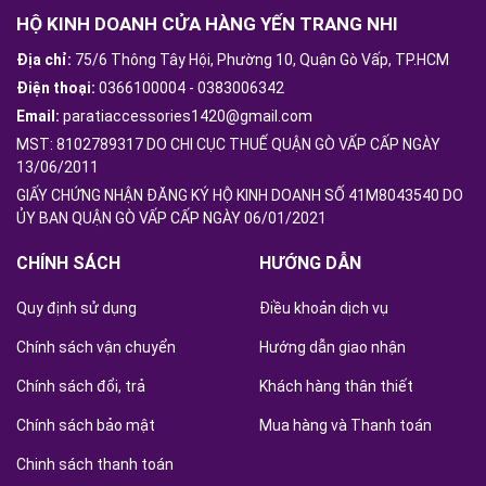
HỘ KINH DOANH CỬA HÀNG YẾN TRANG NHI
Địa chỉ:
75/6 Thông Tây Hội, Phường 10, Quận Gò Vấp, TP.HCM
Điện thoại:
0366100004
-
0383006342
Email:
paratiaccessories1420@gmail.com
MST: 8102789317 DO CHI CỤC THUẾ QUẬN GÒ VẤP CẤP NGÀY
13/06/2011
GIẤY CHỨNG NHẬN ĐĂNG KÝ HỘ KINH DOANH SỐ 41M8043540 DO
ỦY BAN QUẬN GÒ VẤP CẤP NGÀY 06/01/2021
CHÍNH SÁCH
HƯỚNG DẪN
Quy định sử dụng
Điều khoản dịch vụ
Chính sách vận chuyển
Hướng dẫn giao nhận
Chính sách đổi, trả
Khách hàng thân thiết
Chính sách bảo mật
Mua hàng và Thanh toán
Chinh sách thanh toán