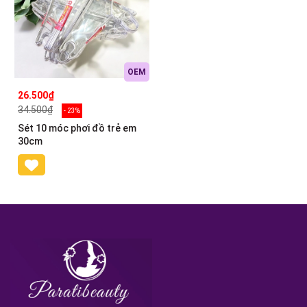
OEM
26.500₫
34.500₫
- 23%
Sét 10 móc phơi đồ trẻ em
30cm