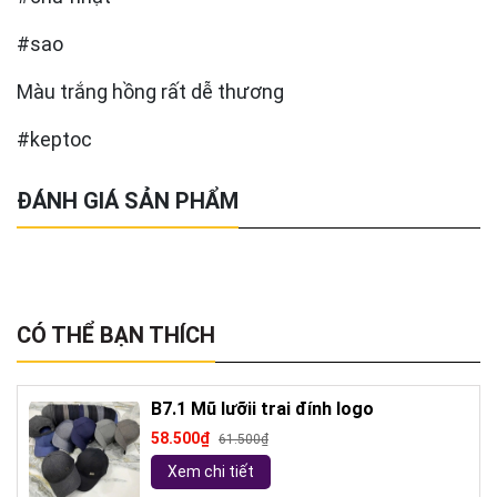
#sao
Màu trắng hồng rất dễ thương
#keptoc
ĐÁNH GIÁ SẢN PHẨM
CÓ THỂ BẠN THÍCH
B7.1 Mũ lưỡii trai đính logo
58.500₫
61.500₫
Xem chi tiết