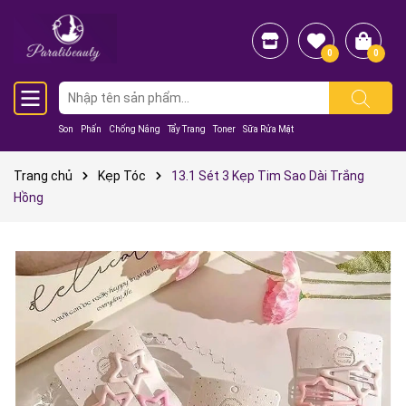
0
0
Son
Phấn
Chống Nắng
Tẩy Trang
Toner
Sữa Rửa Mặt
Trang chủ
Kẹp Tóc
13.1 Sét 3 Kẹp Tim Sao Dài Trắng
Hồng