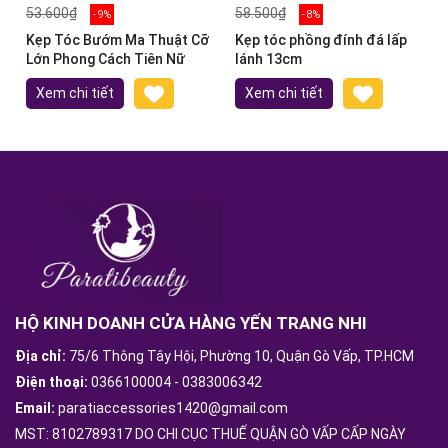
53.600₫
58.500₫
- 9%
- 8%
Kẹp Tóc Bướm Ma Thuật Cỡ
Kẹp tóc phồng đính đá lấp
Lớn Phong Cách Tiên Nữ
lánh 13cm
Xem chi tiết
Xem chi tiết
HỘ KINH DOANH CỬA HÀNG YẾN TRANG NHI
Địa chỉ:
75/6 Thông Tây Hội, Phường 10, Quận Gò Vấp, TP.HCM
Điện thoại:
0366100004
-
0383006342
Email:
paratiaccessories1420@gmail.com
MST: 8102789317 DO CHI CỤC THUẾ QUẬN GÒ VẤP CẤP NGÀY