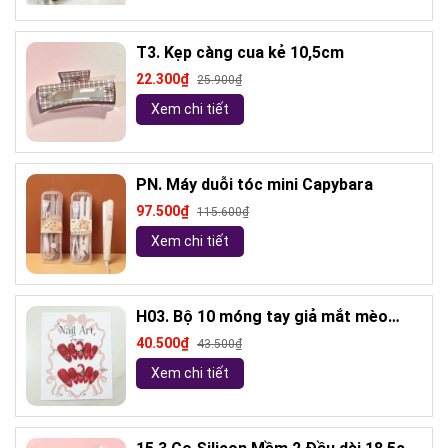
T3. Kẹp càng cua kẻ 10,5cm
22.300₫
25.900₫
Xem chi tiết
PN. Máy duỗi tóc mini Capybara
97.500₫
115.600₫
Xem chi tiết
H03. Bộ 10 móng tay giả mắt mèo
kèm keo và giũa móng (ngẫu nhiên)
40.500₫
43.500₫
Xem chi tiết