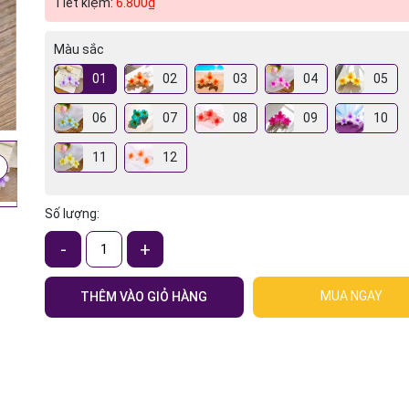
Tiết kiệm:
6.800₫
Màu sắc
01
02
03
04
05
06
07
08
09
10
11
12
Số lượng:
-
+
MUA NGAY
THÊM VÀO GIỎ HÀNG