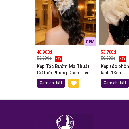
OEM
48.900₫
53.700₫
53.600₫
58.500₫
- 9%
- 8%
Kẹp Tóc Bướm Ma Thuật
Kẹp tóc phồn
Cỡ Lớn Phong Cách Tiên
lánh 13cm
Nữ
Xem chi tiết
Xem chi tiết