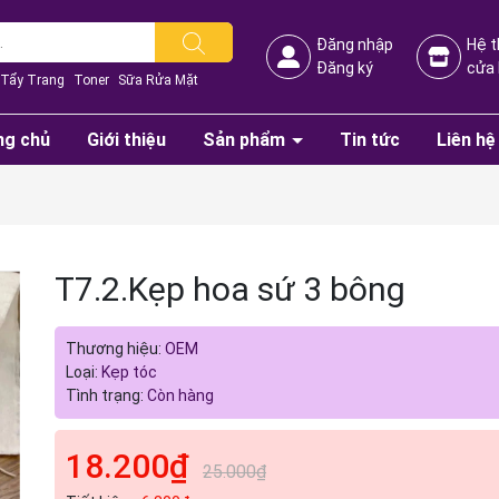
Đăng nhập
Hệ 
Đăng ký
cửa
Tẩy Trang
Toner
Sữa Rửa Mặt
ng chủ
Giới thiệu
Sản phẩm
Tin tức
Liên hệ
T7.2.Kẹp hoa sứ 3 bông
Thương hiệu:
OEM
Mã giảm giá:
Loại:
Kẹp tóc
Tình trạng:
Còn hàng
Ngày hết hạn:
Điều kiện:
18.200₫
25.000₫