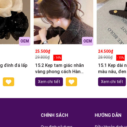
OEM
OEM
25.500₫
24.500₫
29.800₫
28.900₫
- 14%
- 15%
g đính đá lấp
15.2 Kẹp tam giác nhãn
15.1 Kẹp dài 
vàng phong cách Hàn
màu nâu, đen
Quốc 8cm
Xem chi tiết
Xem chi tiết
CHÍNH SÁCH
HƯỚNG DẪN