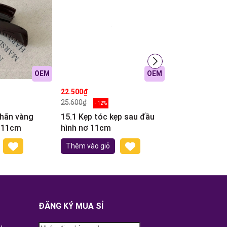
OEM
OEM
22.500₫
27.500₫
25.600₫
31.700₫
- 12%
- 13%
nhãn vàng
15.1 Kẹp tóc kẹp sau đầu
14.21 Thanh T
 11cm
hình nơ 11cm
Đuôi Công Đí
Thêm vào giỏ
Xem chi tiết
ĐĂNG KÝ MUA SỈ