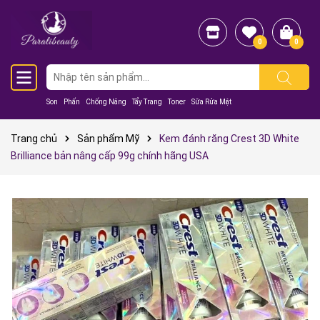
0
0
Son
Phấn
Chống Nắng
Tẩy Trang
Toner
Sữa Rửa Mặt
Trang chủ
Sản phẩm Mỹ
Kem đánh răng Crest 3D White
Brilliance bản nâng cấp 99g chính hãng USA