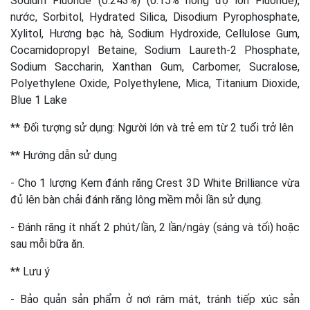
Sodium Fluoride (0.243%) (0.15% nồng độ ion Fluoride),
nước, Sorbitol, Hydrated Silica, Disodium Pyrophosphate,
Xylitol, Hương bạc hà, Sodium Hydroxide, Cellulose Gum,
Cocamidopropyl Betaine, Sodium Laureth-2 Phosphate,
Sodium Saccharin, Xanthan Gum, Carbomer, Sucralose,
Polyethylene Oxide, Polyethylene, Mica, Titanium Dioxide,
Blue 1 Lake
** Đối tượng sử dụng: Người lớn và trẻ em từ 2 tuổi trở lên
** Hướng dẫn sử dụng
- Cho 1 lượng Kem đánh răng Crest 3D White Brilliance vừa
đủ lên bàn chải đánh răng lông mềm mỗi lần sử dụng.
- Đánh răng ít nhất 2 phút/lần, 2 lần/ngày (sáng và tối) hoặc
sau mỗi bữa ăn.
** Lưu ý
- Bảo quản sản phẩm ở nơi râm mát, tránh tiếp xúc sản