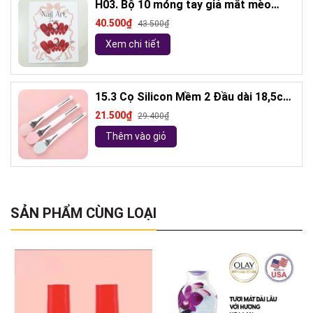
H03. Bộ 10 móng tay giả mắt mèo
kèm keo và giũa móng (ngẫu nhiên)
40.500₫
43.500₫
Xem chi tiết
15.3 Cọ Silicon Mềm 2 Đầu dài 18,5cm
( ngẫu nhiên)
21.500₫
29.400₫
Thêm vào giỏ
SẢN PHẨM CÙNG LOẠI