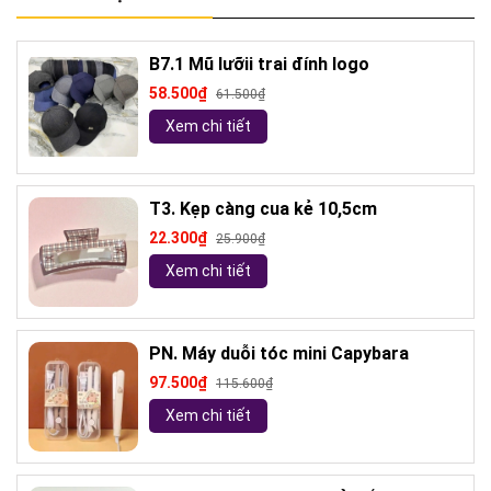
B7.1 Mũ lưỡii trai đính logo
58.500₫
61.500₫
Xem chi tiết
T3. Kẹp càng cua kẻ 10,5cm
22.300₫
25.900₫
Xem chi tiết
PN. Máy duỗi tóc mini Capybara
97.500₫
115.600₫
Xem chi tiết