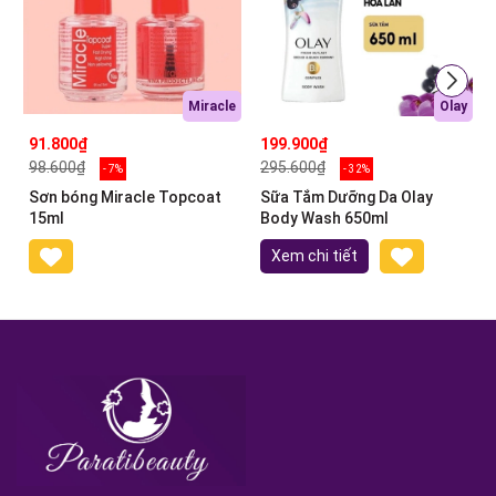
Miracle
Olay
91.800₫
199.900₫
98.600₫
295.600₫
- 7%
- 32%
Sơn bóng Miracle Topcoat
Sữa Tắm Dưỡng Da Olay
15ml
Body Wash 650ml
Xem chi tiết