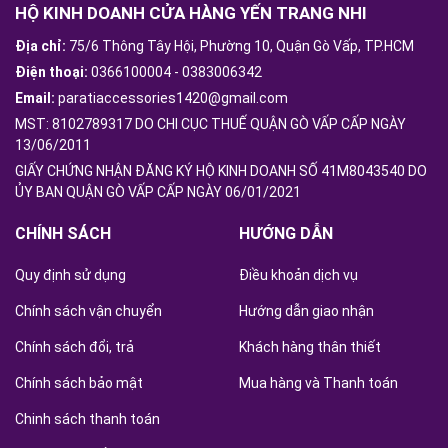
HỘ KINH DOANH CỬA HÀNG YẾN TRANG NHI
Địa chỉ:
75/6 Thông Tây Hội, Phường 10, Quận Gò Vấp, TP.HCM
Điện thoại:
0366100004
-
0383006342
Email:
paratiaccessories1420@gmail.com
MST: 8102789317 DO CHI CỤC THUẾ QUẬN GÒ VẤP CẤP NGÀY
13/06/2011
GIẤY CHỨNG NHẬN ĐĂNG KÝ HỘ KINH DOANH SỐ 41M8043540 DO
ỦY BAN QUẬN GÒ VẤP CẤP NGÀY 06/01/2021
CHÍNH SÁCH
HƯỚNG DẪN
Quy định sử dụng
Điều khoản dịch vụ
Chính sách vận chuyển
Hướng dẫn giao nhận
Chính sách đổi, trả
Khách hàng thân thiết
Chính sách bảo mật
Mua hàng và Thanh toán
Chinh sách thanh toán