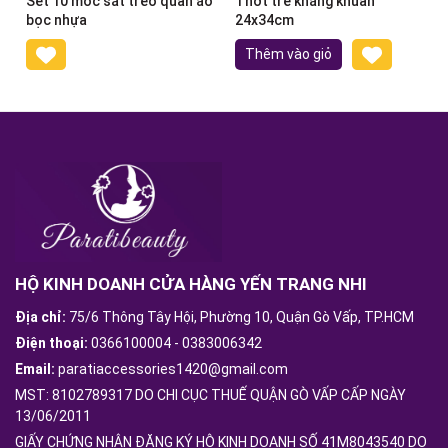
Sét 10 móc sắt treo quần áo
Thớt tre kháng khuẩn
bọc nhựa
24x34cm
Thêm vào giỏ
HỘ KINH DOANH CỬA HÀNG YẾN TRANG NHI
Địa chỉ:
75/6 Thông Tây Hội, Phường 10, Quận Gò Vấp, TP.HCM
Điện thoại:
0366100004
-
0383006342
Email:
paratiaccessories1420@gmail.com
MST: 8102789317 DO CHI CỤC THUẾ QUẬN GÒ VẤP CẤP NGÀY
13/06/2011
GIẤY CHỨNG NHẬN ĐĂNG KÝ HỘ KINH DOANH SỐ 41M8043540 DO