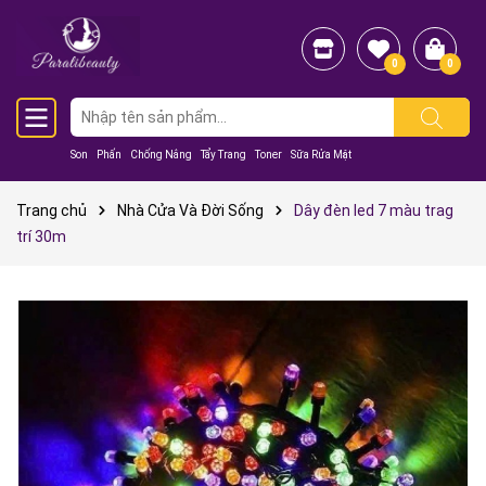
0
0
Son
Phấn
Chống Nắng
Tẩy Trang
Toner
Sữa Rửa Mặt
Trang chủ
Nhà Cửa Và Đời Sống
Dây đèn led 7 màu trag
trí 30m