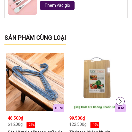
Thêm vào giỏ
SẢN PHẨM CÙNG LOẠI
OEM
OEM
48.500₫
99.500₫
61.200₫
122.500₫
- 21%
- 19%