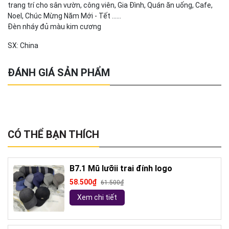
trang trí cho sân vườn, công viên, Gia Đình, Quán ăn uống, Cafe,
Noel, Chúc Mừng Năm Mới - Tết ......
Đèn nháy đủ màu kim cương
SX: China
ĐÁNH GIÁ SẢN PHẨM
CÓ THỂ BẠN THÍCH
B7.1 Mũ lưỡii trai đính logo
58.500₫
61.500₫
Xem chi tiết