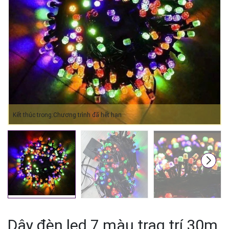
Mã giảm giá:
Ngày hết hạn:
Điều kiện:
Kết thúc trong:
Chương trình đã hết hạn
Dây đèn led 7 màu trag trí 30m