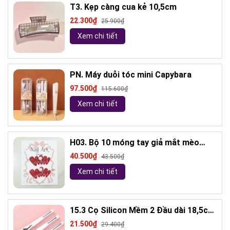
T3. Kẹp càng cua kẻ 10,5cm
22.300₫
25.900₫
Xem chi tiết
PN. Máy duỗi tóc mini Capybara
97.500₫
115.600₫
Xem chi tiết
H03. Bộ 10 móng tay giả mắt mèo
kèm keo và giũa móng (ngẫu nhiên)
40.500₫
43.500₫
Xem chi tiết
15.3 Cọ Silicon Mềm 2 Đầu dài 18,5cm
( ngẫu nhiên)
21.500₫
29.400₫