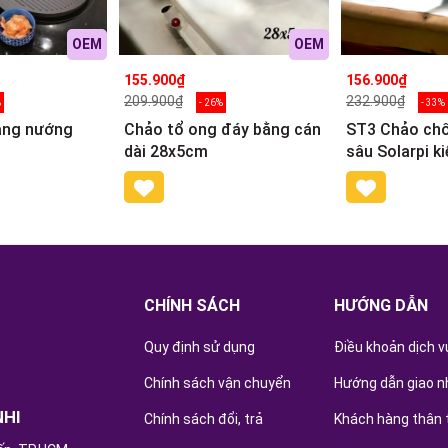
OEM
OEM
155.900₫
156.900₫
209.900₫
232.900₫
%
- 26%
- 33%
ang nướng
Chảo tổ ong đáy bằng cán
ST3 Chảo chố
dài 28x5cm
sâu Solarpi k
18cm
CHÍNH SÁCH
HƯỚNG DẪN
Quy định sử dụng
Điều khoản dịch v
Chính sách vận chuyển
Hướng dẫn giao n
NHI
Chính sách đổi, trả
Khách hàng thân 