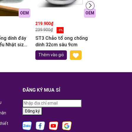
OEM
OEM
219.900₫
97.500₫
239.900₫
108.900₫
- 8%
- 10%
ng dính đáy
ST3 Chảo tổ ong chống
ST2 Chảo chiê
iểu Nhật size
dính 32cm sâu 9cm
25cm
Thêm vào giỏ
ĐĂNG KÝ MUA SỈ
ụ
Đăng ký
hận
thiết