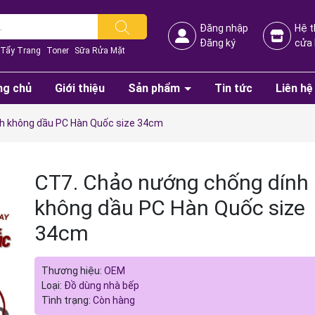
Đăng nhập
Hệ 
Đăng ký
cửa
Tẩy Trang
Toner
Sữa Rửa Mặt
ng chủ
Giới thiệu
Sản phẩm
Tin tức
Liên hệ
h không dầu PC Hàn Quốc size 34cm
CT7. Chảo nướng chống dính
không dầu PC Hàn Quốc size
Mã giảm giá:
34cm
Ngày hết hạn:
Thương hiệu:
OEM
Điều kiện:
Loại:
Đồ dùng nhà bếp
Tình trạng:
Còn hàng