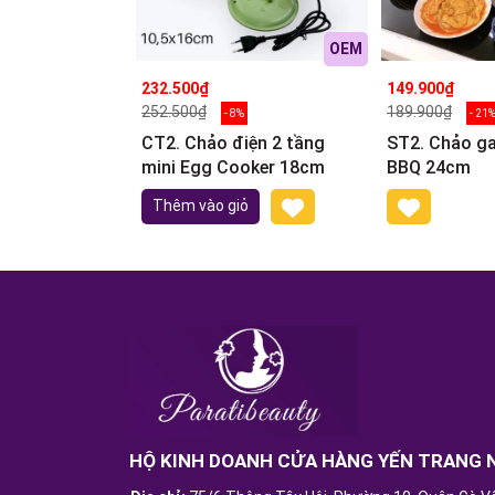
OEM
232.500₫
149.900₫
252.500₫
189.900₫
- 8%
- 21
CT2. Chảo điện 2 tầng
ST2. Chảo g
mini Egg Cooker 18cm
BBQ 24cm
Thêm vào giỏ
HỘ KINH DOANH CỬA HÀNG YẾN TRANG 