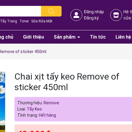
Đăng nhập
Hệ 
Đăng ký
cửa
Tẩy Trang
Toner
Sữa Rửa Mặt
ng chủ
Giới thiệu
Sản phẩm
Tin tức
Liên hệ
o Remove of sticker 450ml
Chai xịt tẩy keo Remove of
sticker 450ml
Mã giảm giá:
Thương hiệu:
Remove
Ngày hết hạn:
Loại:
Tẩy Keo
Tình trạng:
Hết hàng
Điều kiện: