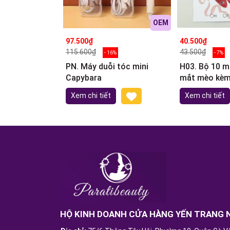
OEM
97.500₫
40.500₫
115.600₫
43.500₫
- 16%
- 7%
PN. Máy duỗi tóc mini
H03. Bộ 10 m
Capybara
mắt mèo kèm 
móng (ngẫu 
Xem chi tiết
Xem chi tiết
HỘ KINH DOANH CỬA HÀNG YẾN TRANG 