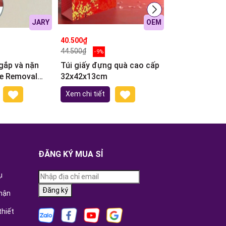
JARY
OEM
40.500₫
34.600₫
44.500₫
39.500₫
- 9%
- 12%
gắp và nặn
Túi giấy đựng quà cao cấp
Túi giấy quai
e Removal
32x42x13cm
quà HAPPY
24,5x19,5x9,
Xem chi tiết
Thêm vào giỏ
ĐĂNG KÝ MUA SỈ
ụ
Đăng ký
hận
thiết