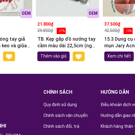
OEM
OEM
21.800₫
37.500₫
29.800₫
42.500₫
- 27%
- 12%
óng tay giả
TB. Kẹp gắp đồ nướng tay
15.3 Dụng cụ 
keo và giũa
cầm màu dài 22,5cm (ngẫu
mụn Jary Acn
nhiên)
nhiên)
Tool
Thêm vào giỏ
Xem chi tiết
CHÍNH SÁCH
HƯỚNG DẪN
Quy định sử dụng
Điều khoản dịch v
Chính sách vận chuyển
Hướng dẫn giao n
NHI
Chính sách đổi, trả
Khách hàng thân 