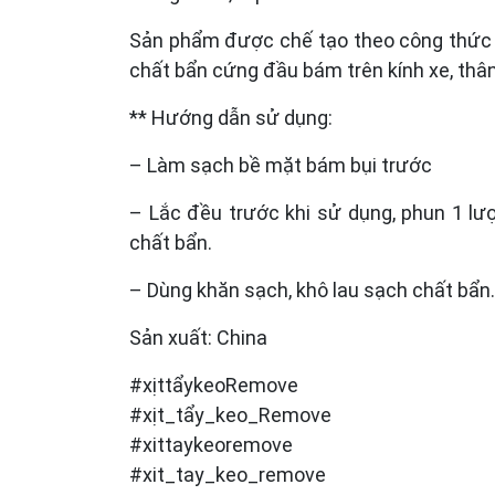
Sản phẩm được chế tạo theo công thức m
chất bẩn cứng đầu bám trên kính xe, thân
** Hướng dẫn sử dụng:
– Làm sạch bề mặt bám bụi trước
– Lắc đều trước khi sử dụng, phun 1 lư
chất bẩn.
– Dùng khăn sạch, khô lau sạch chất bẩn.
Sản xuất: China
#xịttẩykeoRemove
#xịt_tẩy_keo_Remove
#xittaykeoremove
#xit_tay_keo_remove