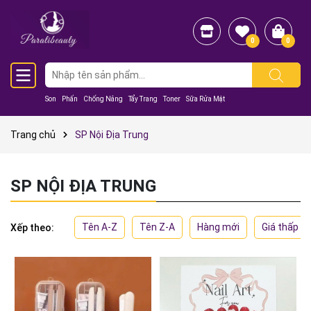
0
0
Son
Phấn
Chống Nắng
Tẩy Trang
Toner
Sữa Rửa Mặt
Trang chủ
SP Nội Địa Trung
SP NỘI ĐỊA TRUNG
Tên A-Z
Tên Z-A
Hàng mới
Giá thấp đ
Xếp theo: