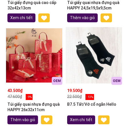
Túi giấy đựng quà cao cấp
Túi giấy quai nhựa đựng quà
32x42x13cm
HAPPY 24,5x19,5x9,5cm
Xem chi tiết
Thêm vào giỏ
OEM
OEM
43.500₫
19.500₫
47.600₫
22.500₫
- 9%
- 13%
Túi giấy quai nhựa đựng quà
B7.5 Tất/Vớ cổ ngắn Hello
HAPPY 26x32x11cm
Thêm vào giỏ
Xem chi tiết