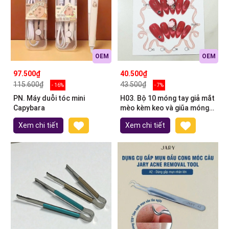
OEM
OEM
97.500₫
40.500₫
115.600₫
43.500₫
- 16%
- 7%
PN. Máy duỗi tóc mini
H03. Bộ 10 móng tay giả mắt
Capybara
mèo kèm keo và giũa móng
(ngẫu nhiên)
Xem chi tiết
Xem chi tiết