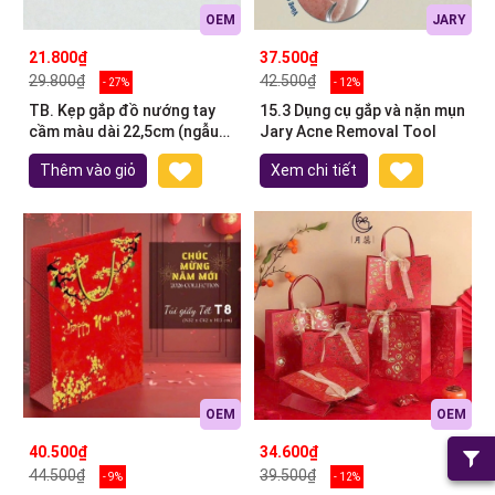
OEM
JARY
21.800₫
37.500₫
29.800₫
42.500₫
- 27%
- 12%
TB. Kẹp gắp đồ nướng tay
15.3 Dụng cụ gắp và nặn mụn
cầm màu dài 22,5cm (ngẫu
Jary Acne Removal Tool
nhiên)
Thêm vào giỏ
Xem chi tiết
OEM
OEM
40.500₫
34.600₫
44.500₫
39.500₫
- 9%
- 12%