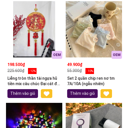
OEM
OEM
198.500₫
49.900₫
225.600₫
55.300₫
- 12%
- 10%
Liễng tròn thần tài ngựa hũ
Set 2 quần chip ren nơ tm
tiền mix câu chúc Đại cát đại
7A/10A (ngẫu nhiên)
lợi
Thêm vào giỏ
Thêm vào giỏ