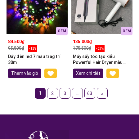
OEM
OEM
84.500₫
135.000₫
95.500₫
175.500₫
- 12%
- 23%
Dây đèn led 7 màu trag trí
Máy sấy tóc tạo kiểu
30m
Powerful Hair Dryer màu
trắng
Thêm vào giỏ
Xem chi tiết
1
2
3
...
63
»