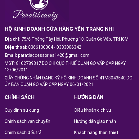
HỘ KINH DOANH CỬA HÀNG YẾN TRANG NHI
Địa chỉ:
75/6 Thông Tây Hội, Phường 10, Quận Gò Vấp, TP.HCM
Điện thoại:
0366100004
-
0383006342
Email:
paratiaccessories1420@gmail.com
MST: 8102789317 DO CHI CỤC THUẾ QUẬN GÒ VẤP CẤP NGÀY
13/06/2011
GIẤY CHỨNG NHẬN ĐĂNG KÝ HỘ KINH DOANH SỐ 41M8043540 DO
ỦY BAN QUẬN GÒ VẤP CẤP NGÀY 06/01/2021
CHÍNH SÁCH
HƯỚNG DẪN
Quy định sử dụng
Điều khoản dịch vụ
Chính sách vận chuyển
Hướng dẫn giao nhận
Chính sách đổi, trả
Khách hàng thân thiết