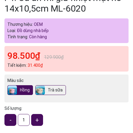
14x10,5cm ML-6020
Thương hiệu:
OEM
Loại:
Đồ dùng nhà bếp
Tình trạng:
Còn hàng
98.500₫
129.900₫
Tiết kiệm:
31.400₫
Màu sắc
Hồng
Trà sữa
Số lượng:
-
+