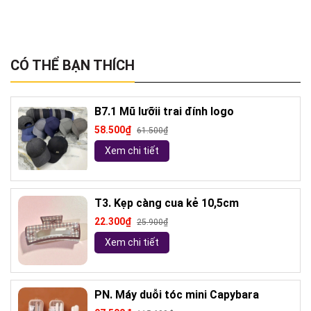
CÓ THỂ BẠN THÍCH
B7.1 Mũ lưỡii trai đính logo
58.500₫
61.500₫
Xem chi tiết
T3. Kẹp càng cua kẻ 10,5cm
22.300₫
25.900₫
Xem chi tiết
PN. Máy duỗi tóc mini Capybara