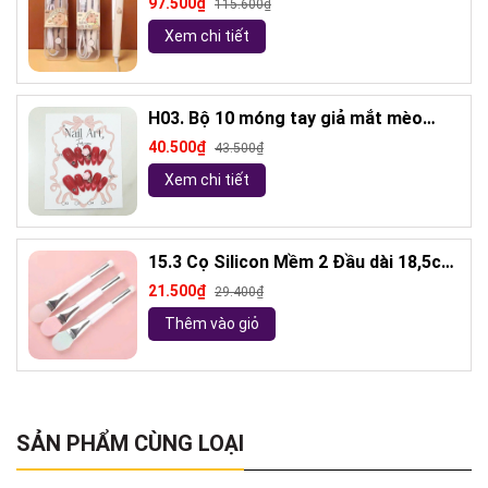
97.500₫
115.600₫
Xem chi tiết
H03. Bộ 10 móng tay giả mắt mèo
kèm keo và giũa móng (ngẫu nhiên)
40.500₫
43.500₫
Xem chi tiết
15.3 Cọ Silicon Mềm 2 Đầu dài 18,5cm
( ngẫu nhiên)
21.500₫
29.400₫
Thêm vào giỏ
SẢN PHẨM CÙNG LOẠI