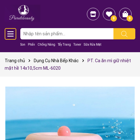
0
0
Son
Phấn
Chống Nắng
Tẩy Trang
Toner
Sữa Rửa Mặt
Trang chủ
Dụng Cụ Nhà Bếp Khác
PT. Ca ăn mì giữ nhiệt
mặt hề 14x10,5cm ML-6020