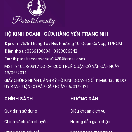
HỘ KINH DOANH CỬA HÀNG YẾN TRANG NHI
Địa chỉ:
75/6 Thông Tây Hội, Phường 10, Quận Gò Vấp, TP.HCM
Điện thoại:
0366100004
-
0383006342
Email:
paratiaccessories1420@gmail.com
MST: 8102789317 DO CHI CỤC THUẾ QUẬN GÒ VẤP CẤP NGÀY
13/06/2011
GIẤY CHỨNG NHẬN ĐĂNG KÝ HỘ KINH DOANH SỐ 41M8043540 DO
ỦY BAN QUẬN GÒ VẤP CẤP NGÀY 06/01/2021
CHÍNH SÁCH
HƯỚNG DẪN
Quy định sử dụng
Điều khoản dịch vụ
Chính sách vận chuyển
Hướng dẫn giao nhận