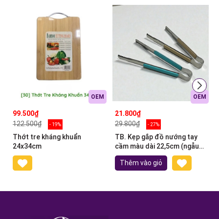
OEM
OEM
99.500₫
21.800₫
122.500₫
29.800₫
- 19%
- 27%
Thớt tre kháng khuẩn
TB. Kẹp gắp đồ nướng tay
24x34cm
cầm màu dài 22,5cm (ngẫu
nhiên)
Thêm vào giỏ