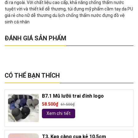
đi ra ngoài. Với chất liệu cao cấp, khả năng chống thấm nước
tuyệt vời và thiết kế dễ thương, túi đựng mỹ phẩm cầm tay da PU
giá rẻ cho nữ dễ thương du lịch chống thấm nước đựng đồ vệ
sinh cá nhân
ĐÁNH GIÁ SẢN PHẨM
CÓ THỂ BẠN THÍCH
B7.1 Mũ lưỡii trai đính logo
58.500₫
61.500₫
Xem chi tiết
T3. Kẹp càng cua kẻ 10,5cm