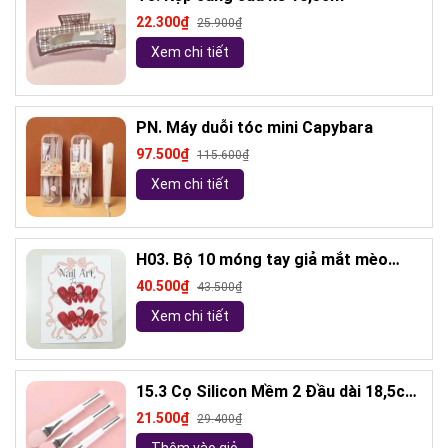
22.300₫
25.900₫
Xem chi tiết
PN. Máy duỗi tóc mini Capybara
97.500₫
115.600₫
Xem chi tiết
H03. Bộ 10 móng tay giả mắt mèo
kèm keo và giũa móng (ngẫu nhiên)
40.500₫
43.500₫
Xem chi tiết
15.3 Cọ Silicon Mềm 2 Đầu dài 18,5cm
( ngẫu nhiên)
21.500₫
29.400₫