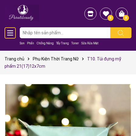
0
0
Son
Phấn
Chống Nắng
Tẩy Trang
Toner
Sữa Rửa Mặt
Trang chủ
Phụ Kiện Thời Trang Nữ
T10. Túi đựng mỹ
phẩm 21(17)12x7cm