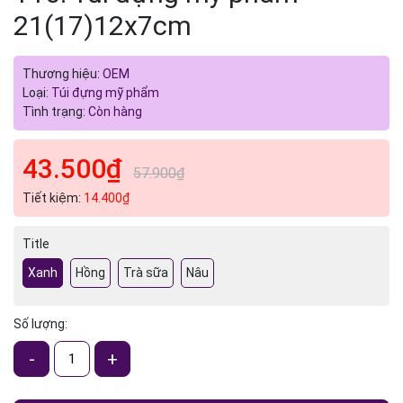
21(17)12x7cm
Thương hiệu:
OEM
Loại:
Túi đựng mỹ phẩm
Tình trạng:
Còn hàng
43.500₫
57.900₫
Tiết kiệm:
14.400₫
Title
Xanh
Hồng
Trà sữa
Nâu
Số lượng:
-
+