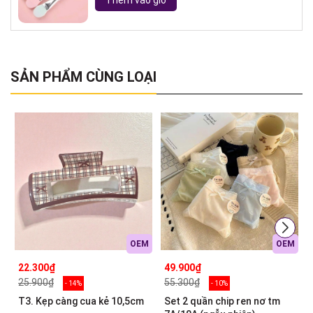
Thêm vào giỏ
SẢN PHẨM CÙNG LOẠI
OEM
OEM
22.300₫
49.900₫
25.900₫
55.300₫
- 14%
- 10%
T3. Kẹp càng cua kẻ 10,5cm
Set 2 quần chip ren nơ tm