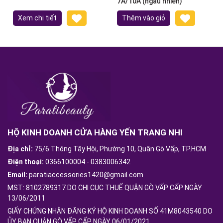
7A/10A (ngẫu nhiên)
Xem chi tiết
Thêm vào giỏ
HỘ KINH DOANH CỬA HÀNG YẾN TRANG NHI
Địa chỉ:
75/6 Thông Tây Hội, Phường 10, Quận Gò Vấp, TP.HCM
Điện thoại:
0366100004
-
0383006342
Email:
paratiaccessories1420@gmail.com
MST: 8102789317 DO CHI CỤC THUẾ QUẬN GÒ VẤP CẤP NGÀY
13/06/2011
GIẤY CHỨNG NHẬN ĐĂNG KÝ HỘ KINH DOANH SỐ 41M8043540 DO
ỦY BAN QUẬN GÒ VẤP CẤP NGÀY 06/01/2021