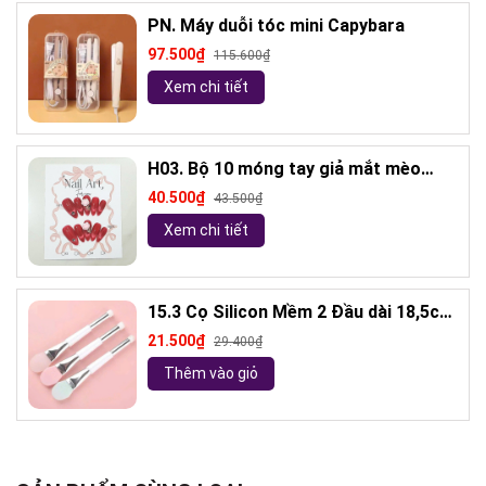
PN. Máy duỗi tóc mini Capybara
97.500₫
115.600₫
Xem chi tiết
H03. Bộ 10 móng tay giả mắt mèo
kèm keo và giũa móng (ngẫu nhiên)
40.500₫
43.500₫
Xem chi tiết
15.3 Cọ Silicon Mềm 2 Đầu dài 18,5cm
( ngẫu nhiên)
21.500₫
29.400₫
Thêm vào giỏ