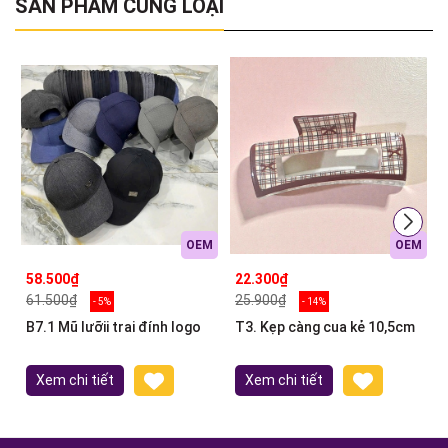
SẢN PHẨM CÙNG LOẠI
OEM
OEM
58.500₫
22.300₫
61.500₫
25.900₫
- 5%
- 14%
B7.1 Mũ lưỡii trai đính logo
T3. Kẹp càng cua kẻ 10,5cm
Xem chi tiết
Xem chi tiết