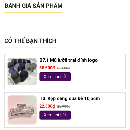
ĐÁNH GIÁ SẢN PHẨM
CÓ THỂ BẠN THÍCH
B7.1 Mũ lưỡii trai đính logo
58.500₫
61.500₫
Xem chi tiết
T3. Kẹp càng cua kẻ 10,5cm
22.300₫
25.900₫
Xem chi tiết