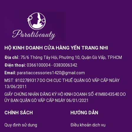
HỘ KINH DOANH CỬA HÀNG YẾN TRANG NHI
Địa chỉ:
75/6 Thông Tây Hội, Phường 10, Quận Gò Vấp, TP.HCM
Điện thoại:
0366100004
-
0383006342
Email:
paratiaccessories1420@gmail.com
MST: 8102789317 DO CHI CỤC THUẾ QUẬN GÒ VẤP CẤP NGÀY
13/06/2011
GIẤY CHỨNG NHẬN ĐĂNG KÝ HỘ KINH DOANH SỐ 41M8043540 DO
ỦY BAN QUẬN GÒ VẤP CẤP NGÀY 06/01/2021
CHÍNH SÁCH
HƯỚNG DẪN
Quy định sử dụng
Điều khoản dịch vụ