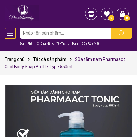
0
0
Son
Phấn
Chống Nắng
Tẩy Trang
Toner
Sữa Rửa Mặt
Trang chủ
Tất cả sản phẩm
Sữa tắm nam Pharmaact
Cool Body Soap Bottle Type 550ml