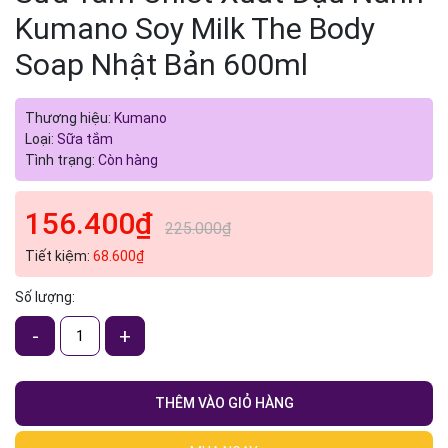
Kumano Soy Milk The Body
Soap Nhật Bản 600ml
Thương hiệu:
Kumano
Loại:
Sữa tắm
Tình trạng:
Còn hàng
156.400₫
225.000₫
Tiết kiệm:
68.600₫
Số lượng:
-
+
THÊM VÀO GIỎ HÀNG