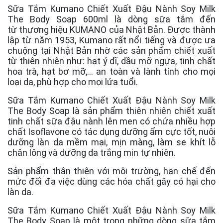
Sữa Tắm Kumano Chiết Xuất Đậu Nành Soy Milk
The Body Soap 600ml là dòng sữa tắm đến
từ thương hiệu KUMANO của Nhật Bản. Được thành
lập từ năm 1953, Kumano rất nổi tiếng và được ưa
chuộng tại Nhật Bản nhờ các sản phẩm chiết xuất
từ thiên nhiên như: hạt ý dĩ, dầu mỡ ngựa, tinh chất
hoa trà, hạt bơ mỡ,... an toàn và lành tính cho mọi
loại da, phù hợp cho mọi lứa tuổi.
Sữa Tắm Kumano Chiết Xuất Đậu Nành Soy Milk
The Body Soap là sản phẩm thiên nhiên chiết xuất
tinh chất sữa đậu nành lên men có chứa nhiều hợp
chất Isoflavone có tác dụng dưỡng ẩm cực tốt, nuôi
dưỡng làn da mềm mại, mịn màng, làm se khít lỗ
chân lông và dưỡng da trắng mịn tự nhiên.
Sản phẩm thân thiện với môi trường, hạn chế đến
mức đối đa việc dùng các hóa chất gây có hại cho
làn da.
Sữa Tắm Kumano Chiết Xuất Đậu Nành Soy Milk
The Body Soap là một trong những dòng sữa tắm