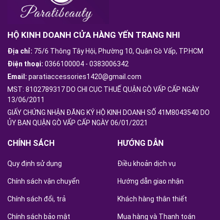
HỘ KINH DOANH CỬA HÀNG YẾN TRANG NHI
Địa chỉ:
75/6 Thông Tây Hội, Phường 10, Quận Gò Vấp, TP.HCM
Điện thoại:
0366100004
-
0383006342
Email:
paratiaccessories1420@gmail.com
MST: 8102789317 DO CHI CỤC THUẾ QUẬN GÒ VẤP CẤP NGÀY
13/06/2011
GIẤY CHỨNG NHẬN ĐĂNG KÝ HỘ KINH DOANH SỐ 41M8043540 DO
ỦY BAN QUẬN GÒ VẤP CẤP NGÀY 06/01/2021
CHÍNH SÁCH
HƯỚNG DẪN
Quy định sử dụng
Điều khoản dịch vụ
Chính sách vận chuyển
Hướng dẫn giao nhận
Chính sách đổi, trả
Khách hàng thân thiết
Chính sách bảo mật
Mua hàng và Thanh toán