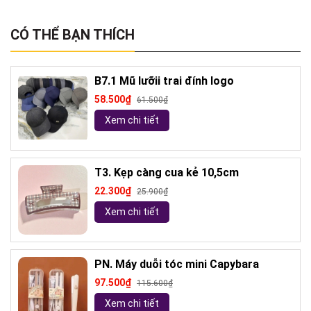
CÓ THỂ BẠN THÍCH
B7.1 Mũ lưỡii trai đính logo
58.500₫
61.500₫
Xem chi tiết
T3. Kẹp càng cua kẻ 10,5cm
22.300₫
25.900₫
Xem chi tiết
PN. Máy duỗi tóc mini Capybara
97.500₫
115.600₫
Xem chi tiết