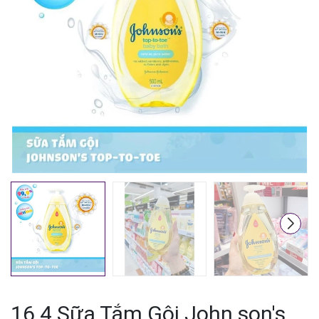
16.4 Sữa Tắm Gội John son's