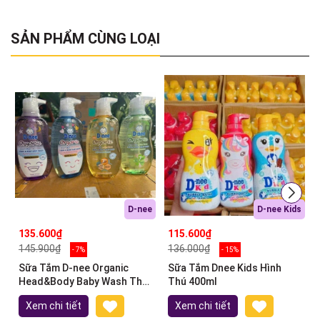
SẢN PHẨM CÙNG LOẠI
D-nee
D-nee Kids
135.600₫
115.600₫
145.900₫
136.000₫
- 7%
- 15%
Sữa Tắm D-nee Organic
Sữa Tắm Dnee Kids Hình
Head&Body Baby Wash Thái
Thú 400ml
Lan 380ml
Xem chi tiết
Xem chi tiết