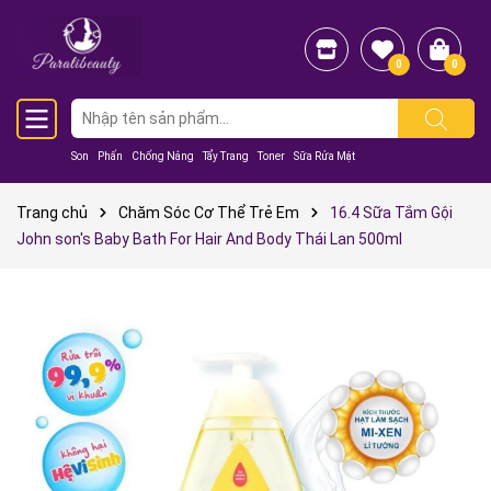
0
0
Son
Phấn
Chống Nắng
Tẩy Trang
Toner
Sữa Rửa Mặt
Trang chủ
Chăm Sóc Cơ Thể Trẻ Em
16.4 Sữa Tắm Gội
John son's Baby Bath For Hair And Body Thái Lan 500ml