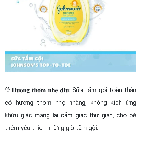
💛𝐇𝐮̛𝐨̛𝐧𝐠 𝐭𝐡𝐨̛𝐦 𝐧𝐡𝐞̣ 𝐝𝐢̣𝐮: Sữa tắm gội toàn thân
có hương thơm nhẹ nhàng, không kích ứng
khứu giác mang lại cảm giác thư giãn, cho bé
thêm yêu thích những giờ tắm gội.