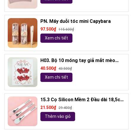
PN. Máy duỗi tóc mini Capybara
97.500₫
115.600₫
Xem chi tiết
H03. Bộ 10 móng tay giả mắt mèo
kèm keo và giũa móng (ngẫu nhiên)
40.500₫
43.500₫
Xem chi tiết
15.3 Cọ Silicon Mềm 2 Đầu dài 18,5cm
( ngẫu nhiên)
21.500₫
29.400₫
Thêm vào giỏ