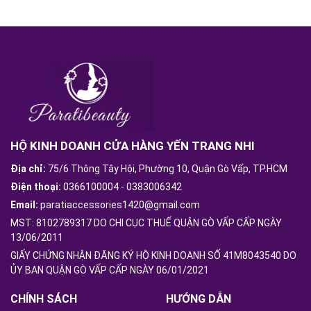
HỘ KINH DOANH CỬA HÀNG YẾN TRANG NHI
Địa chỉ:
75/6 Thông Tây Hội, Phường 10, Quận Gò Vấp, TP.HCM
Điện thoại:
0366100004
-
0383006342
Email:
paratiaccessories1420@gmail.com
MST: 8102789317 DO CHI CỤC THUẾ QUẬN GÒ VẤP CẤP NGÀY
13/06/2011
GIẤY CHỨNG NHẬN ĐĂNG KÝ HỘ KINH DOANH SỐ 41M8043540 DO
ỦY BAN QUẬN GÒ VẤP CẤP NGÀY 06/01/2021
CHÍNH SÁCH
HƯỚNG DẪN