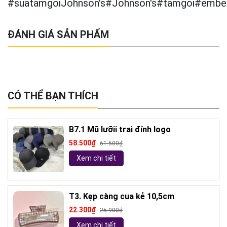
#suatamgoiJohnson's#Johnson's#tamgoi#emb
ĐÁNH GIÁ SẢN PHẨM
CÓ THỂ BẠN THÍCH
B7.1 Mũ lưỡii trai đính logo
58.500₫
61.500₫
Xem chi tiết
T3. Kẹp càng cua kẻ 10,5cm
22.300₫
25.900₫
Xem chi tiết