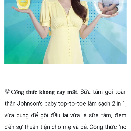
💛𝐂𝐨̂𝐧𝐠 𝐭𝐡𝐮̛́𝐜 𝐤𝐡𝐨̂𝐧𝐠 𝐜𝐚𝐲 𝐦𝐚̆́𝐭: Sữa tắm gội toàn
thân Johnson's baby top-to-toe làm sạch 2 in 1,
vừa dùng để gội đầu lại vừa là sữa tắm, đem
đến sự thuận tiện cho mẹ và bé. Công thức "no