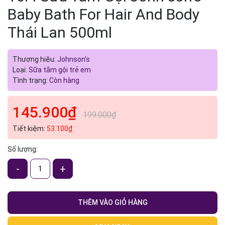
Baby Bath For Hair And Body
Mã giảm giá:
Thái Lan 500ml
Ngày hết hạn:
Thương hiệu:
Johnson's
Điều kiện:
Loại:
Sữa tắm gội trẻ em
Tình trạng:
Còn hàng
145.900₫
199.000₫
Tiết kiệm:
53.100₫
Số lượng:
-
+
THÊM VÀO GIỎ HÀNG