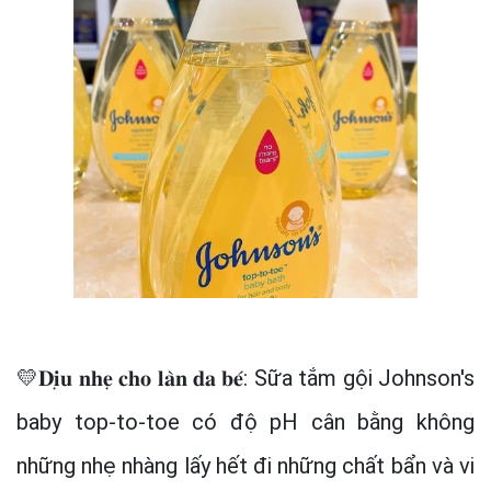
💛𝐃𝐢̣𝐮 𝐧𝐡𝐞̣ 𝐜𝐡𝐨 𝐥𝐚̀𝐧 𝐝𝐚 𝐛𝐞́: Sữa tắm gội Johnson's
baby top-to-toe có độ pH cân bằng không
những nhẹ nhàng lấy hết đi những chất bẩn và vi