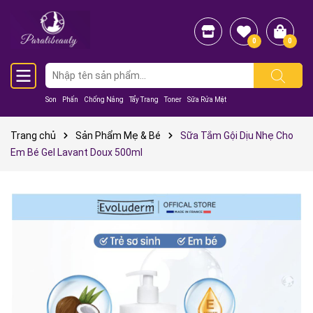
0
0
Son
Phấn
Chống Nắng
Tẩy Trang
Toner
Sữa Rửa Mặt
Trang chủ
Sản Phẩm Mẹ & Bé
Sữa Tắm Gội Dịu Nhẹ Cho
Em Bé Gel Lavant Doux 500ml