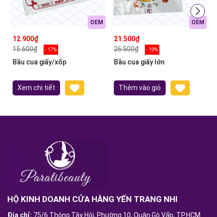
OEM
OEM
12.900₫
21.500₫
15.600₫
26.500₫
- 17%
- 19%
Bầu cua giấy/xốp
Bầu cua giấy lớn
Xem chi tiết
Thêm vào giỏ
HỘ KINH DOANH CỬA HÀNG YẾN TRANG NHI
Địa chỉ:
75/6 Thông Tây Hội, Phường 10, Quận Gò Vấp, TP.HCM