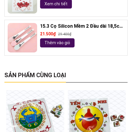
Xem chi tiết
15.3 Cọ Silicon Mềm 2 Đầu dài 18,5cm
( ngẫu nhiên)
21.500₫
29.400₫
Thêm vào giỏ
SẢN PHẨM CÙNG LOẠI