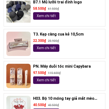
B7.1 Mũ lưỡii trai đính logo
58.500₫
61.500₫
Xem chi tiết
T3. Kẹp càng cua kẻ 10,5cm
22.300₫
25.900₫
Xem chi tiết
PN. Máy duỗi tóc mini Capybara
97.500₫
115.600₫
Xem chi tiết
H03. Bộ 10 móng tay giả mắt mèo
kèm keo và giũa móng (ngẫu nhiên)
40.500₫
43.500₫