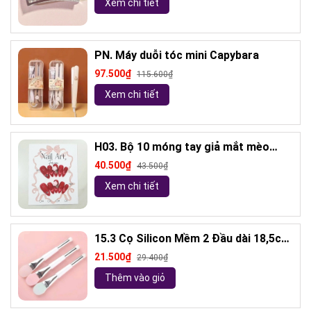
Xem chi tiết
PN. Máy duỗi tóc mini Capybara
97.500₫
115.600₫
Xem chi tiết
H03. Bộ 10 móng tay giả mắt mèo
kèm keo và giũa móng (ngẫu nhiên)
40.500₫
43.500₫
Xem chi tiết
15.3 Cọ Silicon Mềm 2 Đầu dài 18,5cm
( ngẫu nhiên)
21.500₫
29.400₫
Thêm vào giỏ