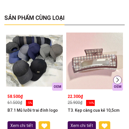
SẢN PHẨM CÙNG LOẠI
OEM
OEM
58.500₫
22.300₫
61.500₫
25.900₫
- 5%
- 14%
B7.1 Mũ lưỡii trai đính logo
T3. Kẹp càng cua kẻ 10,5cm
Xem chi tiết
Xem chi tiết