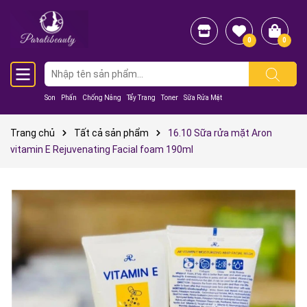
0
0
Son
Phấn
Chống Nắng
Tẩy Trang
Toner
Sữa Rửa Mặt
Trang chủ
Tất cả sản phẩm
16.10 Sữa rửa mặt Aron
vitamin E Rejuvenating Facial foam 190ml