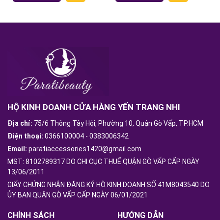
HỘ KINH DOANH CỬA HÀNG YẾN TRANG NHI
Địa chỉ:
75/6 Thông Tây Hội, Phường 10, Quận Gò Vấp, TP.HCM
Điện thoại:
0366100004
-
0383006342
Email:
paratiaccessories1420@gmail.com
MST: 8102789317 DO CHI CỤC THUẾ QUẬN GÒ VẤP CẤP NGÀY
13/06/2011
GIẤY CHỨNG NHẬN ĐĂNG KÝ HỘ KINH DOANH SỐ 41M8043540 DO
ỦY BAN QUẬN GÒ VẤP CẤP NGÀY 06/01/2021
CHÍNH SÁCH
HƯỚNG DẪN