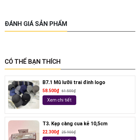
ĐÁNH GIÁ SẢN PHẨM
CÓ THỂ BẠN THÍCH
B7.1 Mũ lưỡii trai đính logo
58.500₫
61.500₫
Xem chi tiết
T3. Kẹp càng cua kẻ 10,5cm
22.300₫
25.900₫