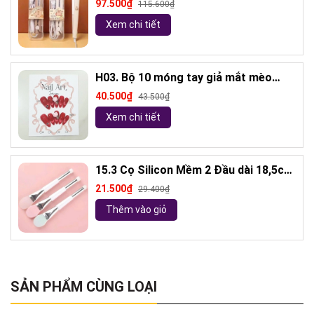
97.500₫
115.600₫
Xem chi tiết
H03. Bộ 10 móng tay giả mắt mèo
kèm keo và giũa móng (ngẫu nhiên)
40.500₫
43.500₫
Xem chi tiết
15.3 Cọ Silicon Mềm 2 Đầu dài 18,5cm
( ngẫu nhiên)
21.500₫
29.400₫
Thêm vào giỏ
SẢN PHẨM CÙNG LOẠI