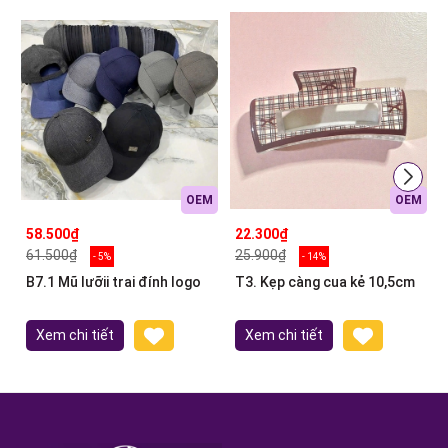
OEM
OEM
58.500₫
22.300₫
61.500₫
25.900₫
- 5%
- 14%
B7.1 Mũ lưỡii trai đính logo
T3. Kẹp càng cua kẻ 10,5cm
Xem chi tiết
Xem chi tiết