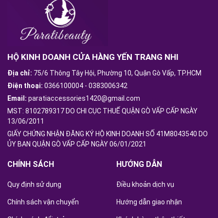
HỘ KINH DOANH CỬA HÀNG YẾN TRANG NHI
Địa chỉ:
75/6 Thông Tây Hội, Phường 10, Quận Gò Vấp, TP.HCM
Điện thoại:
0366100004
-
0383006342
Email:
paratiaccessories1420@gmail.com
MST: 8102789317 DO CHI CỤC THUẾ QUẬN GÒ VẤP CẤP NGÀY
13/06/2011
GIẤY CHỨNG NHẬN ĐĂNG KÝ HỘ KINH DOANH SỐ 41M8043540 DO
ỦY BAN QUẬN GÒ VẤP CẤP NGÀY 06/01/2021
CHÍNH SÁCH
HƯỚNG DẪN
Quy định sử dụng
Điều khoản dịch vụ
Chính sách vận chuyển
Hướng dẫn giao nhận