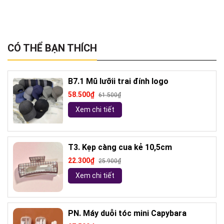
CÓ THỂ BẠN THÍCH
B7.1 Mũ lưỡii trai đính logo
58.500₫
61.500₫
Xem chi tiết
T3. Kẹp càng cua kẻ 10,5cm
22.300₫
25.900₫
Xem chi tiết
PN. Máy duỗi tóc mini Capybara