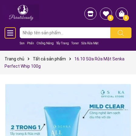
0
0
Son
Phấn
Chống Nắng
Tẩy Trang
Toner
Sữa Rửa Mặt
Trang chủ
Tất cả sản phẩm
16.10 Sữa Rửa Mặt Senka
Perfect Whip 100g