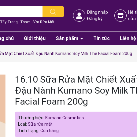
Đăng nhập
Hệ 
Đăng ký
cửa
Tẩy Trang
Toner
Sữa Rửa Mặt
ng chủ
Giới thiệu
Sản phẩm
Tin tức
Liên hệ
ửa Mặt Chiết Xuất Đậu Nành Kumano Soy Milk The Facial Foam 200g
16.10 Sữa Rửa Mặt Chiết Xuấ
Đậu Nành Kumano Soy Milk T
Facial Foam 200g
Thương hiệu:
Kumano Cosmetics
Loại:
Sữa rửa mặt
Tình trạng:
Còn hàng