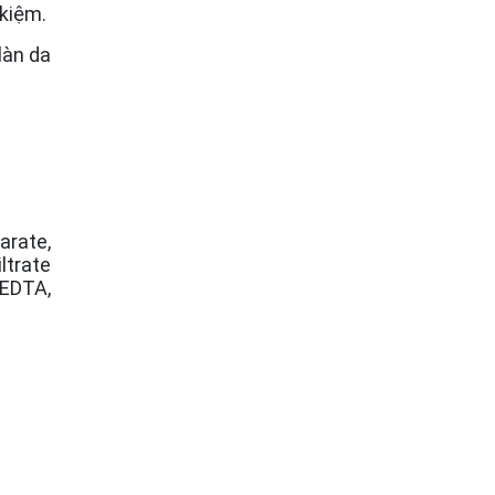
 kiệm.
làn da
arate,
ltrate
 EDTA,