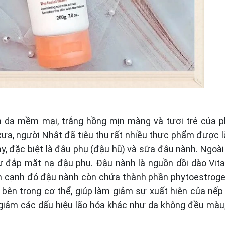
n da mềm mại, trắng hồng mịn màng và tươi trẻ của 
xưa, người Nhật đã tiêu thụ rất nhiều thực phẩm được 
, đặc biệt là đậu phụ (đậu hũ) và sữa đậu nành. Ngoài 
 đắp mặt nạ đậu phụ. Đậu nành là nguồn dồi dào Vit
ên cạnh đó đậu nành còn chứa thành phần phytoestrog
bên trong cơ thể, giúp làm giảm sự xuất hiện của nếp
 giảm các dấu hiệu lão hóa khác như da không đều màu