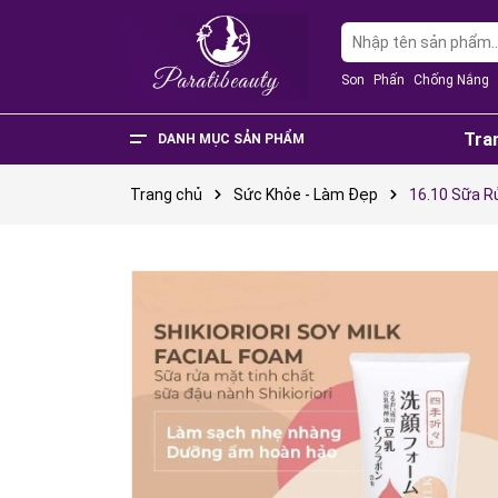
Son
Phấn
Chống Nắng
Tra
DANH MỤC SẢN PHẨM
Văn Phòng Phẩm
Phụ Kiện Điện Thoại - Điện Tử
Nhà Cửa Và Đời Sống
Thực Phẩm Chức Năng
Sản Phẩm Mẹ & Bé
Phụ Kiện Thời Trang
Sức Khỏe - Làm Đẹp
Trang chủ
Sức Khỏe - Làm Đẹp
16.10 Sữa R