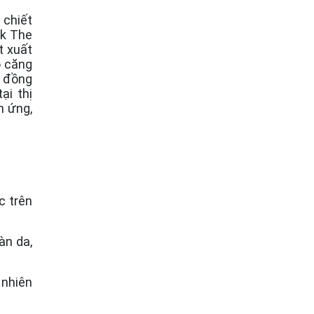
 chiết
lk The
t xuất
ô căng
, đồng
ại thị
h ứng,
c trên
àn da,
 nhiên