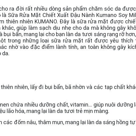
cho ra đời rất nhiều dòng sản phẩm chăm sóc da được
 đó là Sữa Rửa Mặt Chiết Xuất Đậu Nành Kumano Soy Mi
m thiên nhiên KUMANO. Đây là sữa rửa mặt được chiế
 khác, giúp làm sạch dịu nhẹ cho da mà không gây kh
và bụi bẩn, mang lại cho bạn làn da tươi sáng rạng rỡ hơn
t trong những loại sữa rửa mặt rất được yêu thích t
c nhờ vào đặc điểm lành tính, an toàn không gây kíc
 da.
hiên nhiên, lấy đi bụi bẩn, bã nhờn và các tạp chất khá
men chứa nhiều dưỡng chất, vitamin… giúp nuôi dưỡng l
 lão hóa, mang lại làn da tươi trẻ mịn màng.
ện các đốm nâu, thâm mụn, mang lại làn da sáng hồng tự