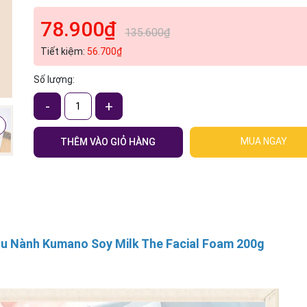
78.900₫
135.600₫
Mã giảm giá:
Tiết kiệm:
56.700₫
Ngày hết hạn:
Số lượng:
Điều kiện:
-
+
MUA NGAY
THÊM VÀO GIỎ HÀNG
ậu Nành Kumano Soy Milk The Facial Foam 200g