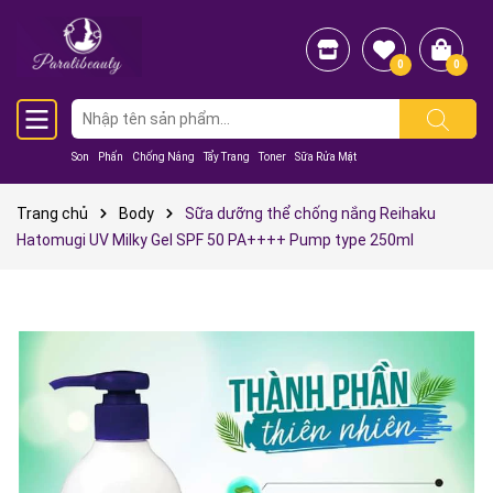
0
0
Son
Phấn
Chống Nắng
Tẩy Trang
Toner
Sữa Rửa Mặt
Trang chủ
Body
Sữa dưỡng thể chống nắng Reihaku
Hatomugi UV Milky Gel SPF 50 PA++++ Pump type 250ml