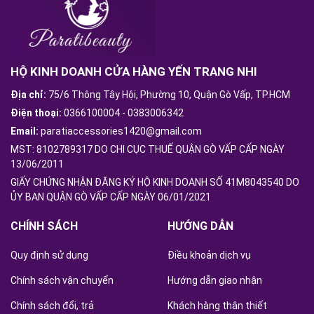
HỘ KINH DOANH CỬA HÀNG YẾN TRANG NHI
Địa chỉ:
75/6 Thông Tây Hội, Phường 10, Quận Gò Vấp, TP.HCM
Điện thoại:
0366100004
-
0383006342
Email:
paratiaccessories1420@gmail.com
MST: 8102789317 DO CHI CỤC THUẾ QUẬN GÒ VẤP CẤP NGÀY
13/06/2011
GIẤY CHỨNG NHẬN ĐĂNG KÝ HỘ KINH DOANH SỐ 41M8043540 DO
ỦY BAN QUẬN GÒ VẤP CẤP NGÀY 06/01/2021
CHÍNH SÁCH
HƯỚNG DẪN
Quy định sử dụng
Điều khoản dịch vụ
Chính sách vận chuyển
Hướng dẫn giao nhận
Chính sách đổi, trả
Khách hàng thân thiết