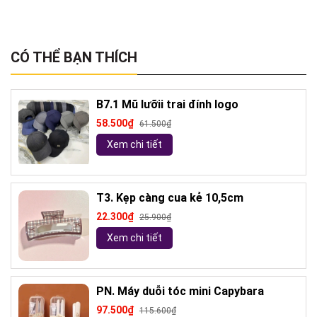
CÓ THỂ BẠN THÍCH
B7.1 Mũ lưỡii trai đính logo
58.500₫
61.500₫
Xem chi tiết
T3. Kẹp càng cua kẻ 10,5cm
22.300₫
25.900₫
Xem chi tiết
PN. Máy duỗi tóc mini Capybara
97.500₫
115.600₫