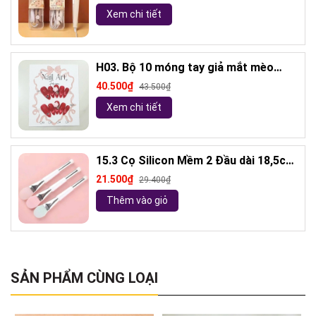
Xem chi tiết
H03. Bộ 10 móng tay giả mắt mèo
kèm keo và giũa móng (ngẫu nhiên)
40.500₫
43.500₫
Xem chi tiết
15.3 Cọ Silicon Mềm 2 Đầu dài 18,5cm
( ngẫu nhiên)
21.500₫
29.400₫
Thêm vào giỏ
SẢN PHẨM CÙNG LOẠI