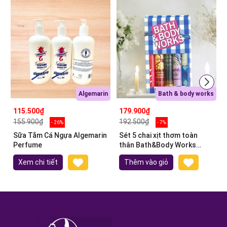
Algemarin
Bath & body works
115.500₫
179.900₫
155.900₫
192.500₫
- 26%
- 7%
Sữa Tắm Cá Ngựa Algemarin
Sét 5 chai xịt thơm toàn
Perfume
thân Bath&Body Works
(5x10ml)
Xem chi tiết
Thêm vào giỏ