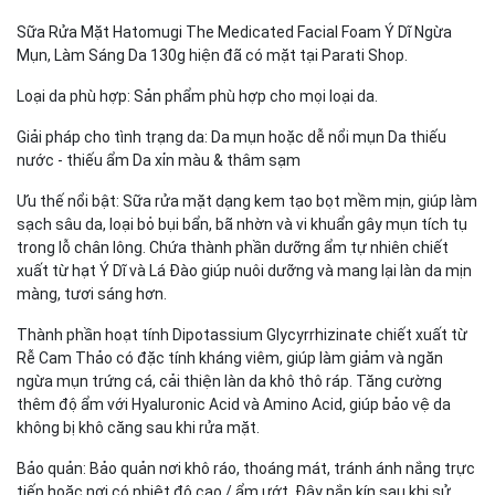
Sữa Rửa Mặt Hatomugi The Medicated Facial Foam Ý Dĩ Ngừa
Mụn, Làm Sáng Da 130g hiện đã có mặt tại Parati Shop.
Loại da phù hợp: Sản phẩm phù hợp cho mọi loại da.
Giải pháp cho tình trạng da: Da mụn hoặc dễ nổi mụn Da thiếu
nước - thiếu ẩm Da xỉn màu & thâm sạm
Ưu thế nổi bật: Sữa rửa mặt dạng kem tạo bọt mềm mịn, giúp làm
sạch sâu da, loại bỏ bụi bẩn, bã nhờn và vi khuẩn gây mụn tích tụ
trong lỗ chân lông. Chứa thành phần dưỡng ẩm tự nhiên chiết
xuất từ hạt Ý Dĩ và Lá Đào giúp nuôi dưỡng và mang lại làn da mịn
màng, tươi sáng hơn.
Thành phần hoạt tính Dipotassium Glycyrrhizinate chiết xuất từ
Rễ Cam Thảo có đặc tính kháng viêm, giúp làm giảm và ngăn
ngừa mụn trứng cá, cải thiện làn da khô thô ráp. Tăng cường
thêm độ ẩm với Hyaluronic Acid và Amino Acid, giúp bảo vệ da
không bị khô căng sau khi rửa mặt.
Bảo quản: Bảo quản nơi khô ráo, thoáng mát, tránh ánh nắng trực
tiếp hoặc nơi có nhiệt độ cao / ẩm ướt. Đậy nắp kín sau khi sử