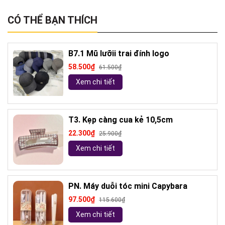
CÓ THỂ BẠN THÍCH
B7.1 Mũ lưỡii trai đính logo
58.500₫
61.500₫
Xem chi tiết
T3. Kẹp càng cua kẻ 10,5cm
22.300₫
25.900₫
Xem chi tiết
PN. Máy duỗi tóc mini Capybara
97.500₫
115.600₫
Xem chi tiết