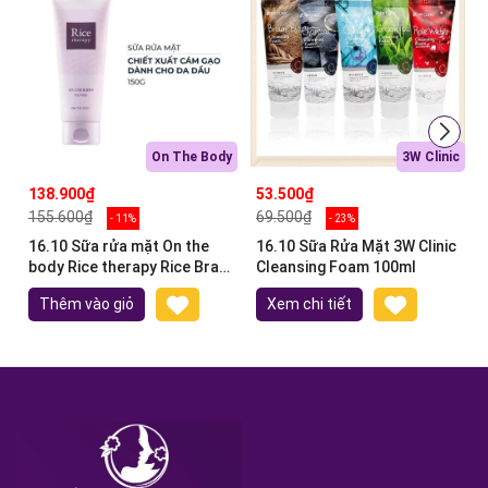
On The Body
3W Clinic
138.900₫
53.500₫
155.600₫
69.500₫
- 11%
- 23%
16.10 Sữa rửa mặt On the
16.10 Sữa Rửa Mặt 3W Clinic
body Rice therapy Rice Bran
Cleansing Foam 100ml
Scrub Foam Cleanser 150ml
Thêm vào giỏ
Xem chi tiết