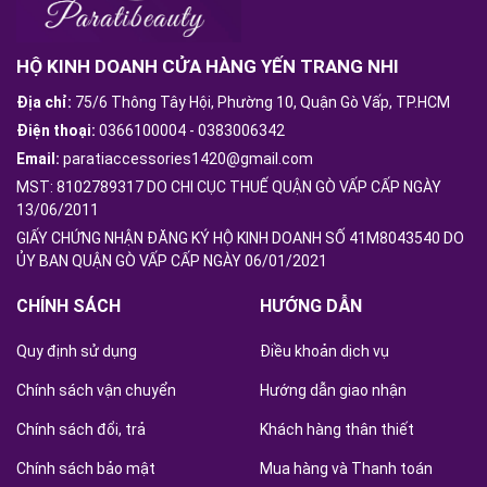
HỘ KINH DOANH CỬA HÀNG YẾN TRANG NHI
Địa chỉ:
75/6 Thông Tây Hội, Phường 10, Quận Gò Vấp, TP.HCM
Điện thoại:
0366100004
-
0383006342
Email:
paratiaccessories1420@gmail.com
MST: 8102789317 DO CHI CỤC THUẾ QUẬN GÒ VẤP CẤP NGÀY
13/06/2011
GIẤY CHỨNG NHẬN ĐĂNG KÝ HỘ KINH DOANH SỐ 41M8043540 DO
ỦY BAN QUẬN GÒ VẤP CẤP NGÀY 06/01/2021
CHÍNH SÁCH
HƯỚNG DẪN
Quy định sử dụng
Điều khoản dịch vụ
Chính sách vận chuyển
Hướng dẫn giao nhận
Chính sách đổi, trả
Khách hàng thân thiết
Chính sách bảo mật
Mua hàng và Thanh toán