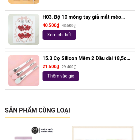
H03. Bộ 10 móng tay giả mắt mèo
kèm keo và giũa móng (ngẫu nhiên)
40.500₫
43.500₫
Xem chi tiết
15.3 Cọ Silicon Mềm 2 Đầu dài 18,5cm
( ngẫu nhiên)
21.500₫
29.400₫
Thêm vào giỏ
SẢN PHẨM CÙNG LOẠI