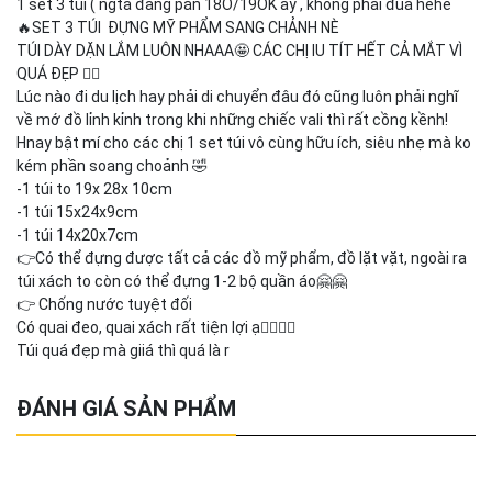
1 set 3 túi ( ngta đang pán 18O/19OK ấy , không phải đùa hehe
🔥SET 3 TÚI ĐỰNG MỸ PHẨM SANG CHẢNH NÈ
TÚI DÀY DẶN LẮM LUÔN NHAAA🤩 CÁC CHỊ IU TÍT HẾT CẢ MẮT VÌ
QUÁ ĐẸP ✌🏼
Lúc nào đi du lịch hay phải di chuyển đâu đó cũng luôn phải nghĩ
về mớ đồ lỉnh kỉnh trong khi những chiếc vali thì rất cồng kềnh!
Hnay bật mí cho các chị 1 set túi vô cùng hữu ích, siêu nhẹ mà ko
kém phần soang choảnh 🤣
-1 túi to 19x 28x 10cm
-1 túi 15x24x9cm
-1 túi 14x20x7cm
👉Có thể đựng được tất cả các đồ mỹ phẩm, đồ lặt vặt, ngoài ra
túi xách to còn có thể đựng 1-2 bộ quần áo🤗🤗
👉 Chống nước tuyệt đối
Có quai đeo, quai xách rất tiện lợi ạ👍🏻👍🏻
Túi quá đẹp mà giiá thì quá là r
ĐÁNH GIÁ SẢN PHẨM