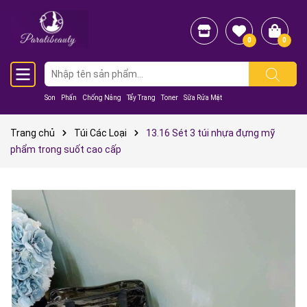
0
0
Son
Phấn
Chống Nắng
Tẩy Trang
Toner
Sữa Rửa Mặt
Trang chủ
Túi Các Loại
13.16 Sét 3 túi nhựa đựng mỹ
phẩm trong suốt cao cấp