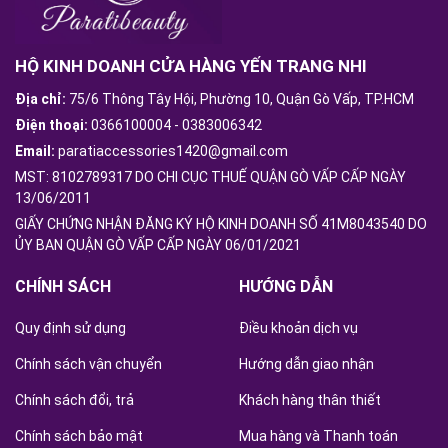
HỘ KINH DOANH CỬA HÀNG YẾN TRANG NHI
Địa chỉ:
75/6 Thông Tây Hội, Phường 10, Quận Gò Vấp, TP.HCM
Điện thoại:
0366100004
-
0383006342
Email:
paratiaccessories1420@gmail.com
MST: 8102789317 DO CHI CỤC THUẾ QUẬN GÒ VẤP CẤP NGÀY
13/06/2011
GIẤY CHỨNG NHẬN ĐĂNG KÝ HỘ KINH DOANH SỐ 41M8043540 DO
ỦY BAN QUẬN GÒ VẤP CẤP NGÀY 06/01/2021
CHÍNH SÁCH
HƯỚNG DẪN
Quy định sử dụng
Điều khoản dịch vụ
Chính sách vận chuyển
Hướng dẫn giao nhận
Chính sách đổi, trả
Khách hàng thân thiết
Chính sách bảo mật
Mua hàng và Thanh toán