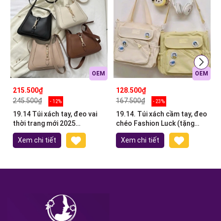
OEM
OEM
215.500₫
128.500₫
245.500₫
167.500₫
- 12%
- 23%
19.14 Túi xách tay, đeo vai
19.14. Túi xách cầm tay, đeo
thời trang mới 2025
chéo Fashion Luck (tặng
24,5*20,5*5,5cm
kèm phụ kiện ngẫu nhiên)
Xem chi tiết
Xem chi tiết