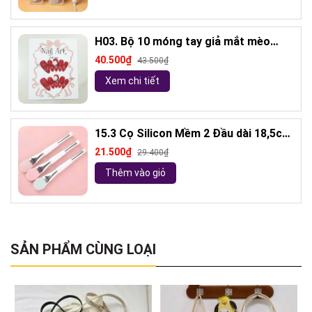
H03. Bộ 10 móng tay giả mắt mèo
kèm keo và giũa móng (ngẫu nhiên)
40.500₫
43.500₫
Xem chi tiết
15.3 Cọ Silicon Mềm 2 Đầu dài 18,5cm
( ngẫu nhiên)
21.500₫
29.400₫
Thêm vào giỏ
SẢN PHẨM CÙNG LOẠI