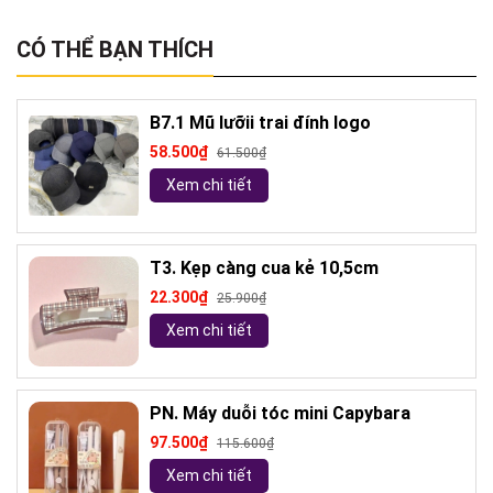
CÓ THỂ BẠN THÍCH
B7.1 Mũ lưỡii trai đính logo
58.500₫
61.500₫
Xem chi tiết
T3. Kẹp càng cua kẻ 10,5cm
22.300₫
25.900₫
Xem chi tiết
PN. Máy duỗi tóc mini Capybara
97.500₫
115.600₫
Xem chi tiết