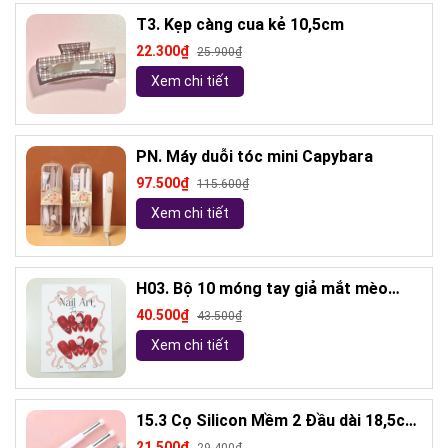
T3. Kẹp càng cua kẻ 10,5cm
22.300₫
25.900₫
Xem chi tiết
PN. Máy duỗi tóc mini Capybara
97.500₫
115.600₫
Xem chi tiết
H03. Bộ 10 móng tay giả mắt mèo
kèm keo và giũa móng (ngẫu nhiên)
40.500₫
43.500₫
Xem chi tiết
15.3 Cọ Silicon Mềm 2 Đầu dài 18,5cm
( ngẫu nhiên)
21.500₫