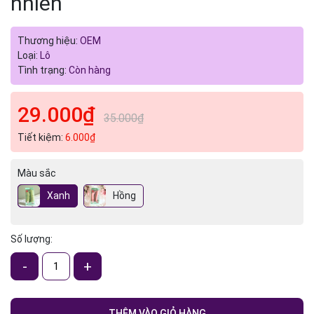
nhiên
Thương hiệu:
OEM
Loại:
Lô
Tình trạng:
Còn hàng
29.000₫
35.000₫
Tiết kiệm:
6.000₫
Màu sắc
Xanh
Hồng
Số lượng:
-
+
THÊM VÀO GIỎ HÀNG