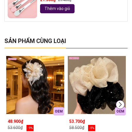
29.400₫
Thêm vào giỏ
SẢN PHẨM CÙNG LOẠI
OEM
OEM
48.900₫
53.700₫
53.600₫
58.500₫
- 9%
- 8%