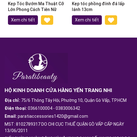
Kẹp Tóc Bướm Ma Thuật Cỡ
Kẹp tóc phồng đính đá lấp
Lớn Phong Cách Tiên Nữ
lánh 13cm
Xem chi tiết
Xem chi tiết
HỘ KINH DOANH CỬA HÀNG YẾN TRANG NHI
Địa chỉ:
75/6 Thông Tây Hội, Phường 10, Quận Gò Vấp, TP.HCM
Điện thoại:
0366100004
-
0383006342
Email:
paratiaccessories1420@gmail.com
MST: 8102789317 DO CHI CỤC THUẾ QUẬN GÒ VẤP CẤP NGÀY
13/06/2011