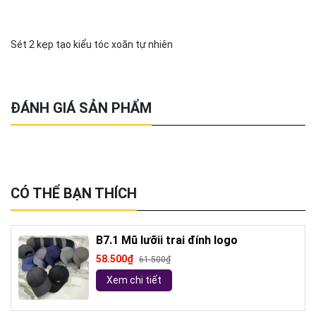
Sét 2 kẹp tạo kiểu tóc xoăn tự nhiên
ĐÁNH GIÁ SẢN PHẨM
CÓ THỂ BẠN THÍCH
B7.1 Mũ lưỡii trai đính logo
58.500₫
61.500₫
Xem chi tiết