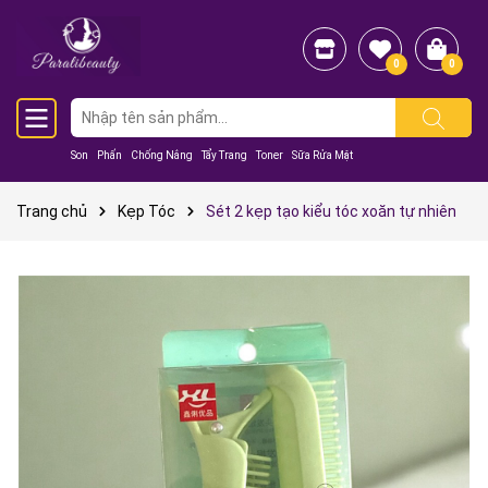
0
0
Son
Phấn
Chống Nắng
Tẩy Trang
Toner
Sữa Rửa Mặt
Trang chủ
Kẹp Tóc
Sét 2 kẹp tạo kiểu tóc xoăn tự nhiên