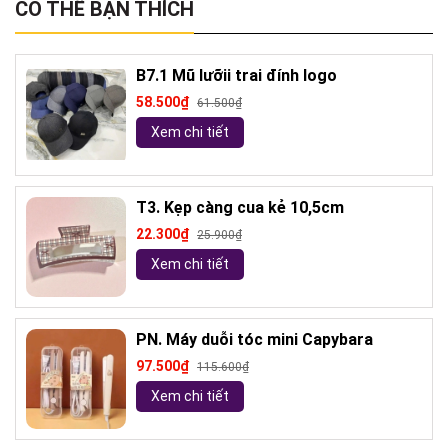
CÓ THỂ BẠN THÍCH
B7.1 Mũ lưỡii trai đính logo
58.500₫
61.500₫
Xem chi tiết
T3. Kẹp càng cua kẻ 10,5cm
22.300₫
25.900₫
Xem chi tiết
PN. Máy duỗi tóc mini Capybara
97.500₫
115.600₫
Xem chi tiết