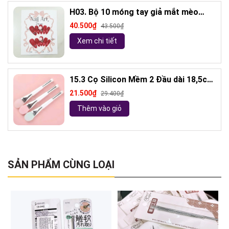
H03. Bộ 10 móng tay giả mắt mèo
kèm keo và giũa móng (ngẫu nhiên)
40.500₫
43.500₫
Xem chi tiết
15.3 Cọ Silicon Mềm 2 Đầu dài 18,5cm
( ngẫu nhiên)
21.500₫
29.400₫
Thêm vào giỏ
SẢN PHẨM CÙNG LOẠI