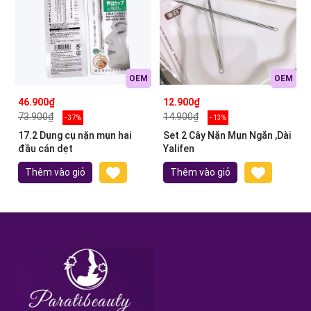
OEM
OEM
46.900₫
12.900₫
73.900₫
14.900₫
- 37%
- 13%
17.2 Dụng cụ nặn mụn hai
Set 2 Cây Nặn Mụn Ngắn ,Dài
đầu cán dẹt
Yalifen
Thêm vào giỏ
Thêm vào giỏ