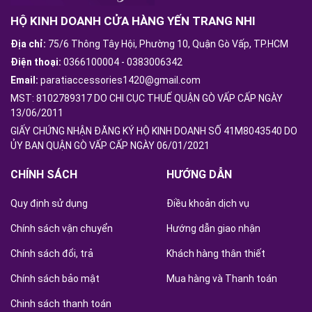
HỘ KINH DOANH CỬA HÀNG YẾN TRANG NHI
Địa chỉ:
75/6 Thông Tây Hội, Phường 10, Quận Gò Vấp, TP.HCM
Điện thoại:
0366100004
-
0383006342
Email:
paratiaccessories1420@gmail.com
MST: 8102789317 DO CHI CỤC THUẾ QUẬN GÒ VẤP CẤP NGÀY
13/06/2011
GIẤY CHỨNG NHẬN ĐĂNG KÝ HỘ KINH DOANH SỐ 41M8043540 DO
ỦY BAN QUẬN GÒ VẤP CẤP NGÀY 06/01/2021
CHÍNH SÁCH
HƯỚNG DẪN
Quy định sử dụng
Điều khoản dịch vụ
Chính sách vận chuyển
Hướng dẫn giao nhận
Chính sách đổi, trả
Khách hàng thân thiết
Chính sách bảo mật
Mua hàng và Thanh toán
Chinh sách thanh toán