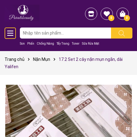
0
0
Son
Phấn
Chống Nắng
Tẩy Trang
Toner
Sữa Rửa Mặt
Trang chủ
Nặn Mụn
17.2 Set 2 cây nặn mụn ngắn, dài
Yalifen