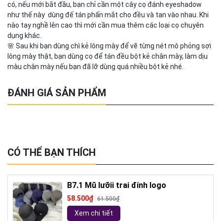
có, nếu mới bắt đầu, bạn chỉ cần một cây cọ đánh eyeshadow
như thế này dùng đế tán phấn mắt cho đều và tan vào nhau. Khi
nào tay nghề lên cao thì mới cần mua thêm các loại cọ chuyên
dụng khác.
🌸 Sau khi bạn dùng chì kẻ lông mày để vẽ từng nét mô phỏng sợi
lông mày thật, bạn dùng cọ để tán đều bột kẻ chân mày, làm dịu
màu chân mày nếu bạn đã lỡ dùng quá nhiều bột kẻ nhé.
ĐÁNH GIÁ SẢN PHẨM
CÓ THỂ BẠN THÍCH
B7.1 Mũ lưỡii trai đính logo
58.500₫
61.500₫
Xem chi tiết