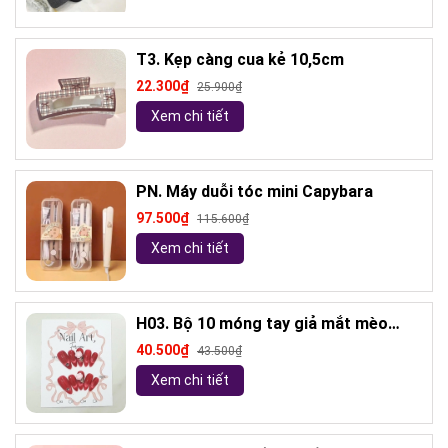
T3. Kẹp càng cua kẻ 10,5cm
22.300₫
25.900₫
Xem chi tiết
PN. Máy duỗi tóc mini Capybara
97.500₫
115.600₫
Xem chi tiết
H03. Bộ 10 móng tay giả mắt mèo
kèm keo và giũa móng (ngẫu nhiên)
40.500₫
43.500₫
Xem chi tiết