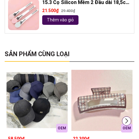
15.3 Cọ Silicon Mềm 2 Đầu dài 18,5cm
( ngẫu nhiên)
21.500₫
29.400₫
Thêm vào giỏ
SẢN PHẨM CÙNG LOẠI
OEM
OEM
58.500₫
22.300₫