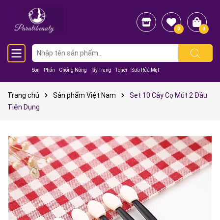
0
0
Son
Phấn
Chống Nắng
Tẩy Trang
Toner
Sữa Rửa Mặt
Trang chủ
Sản phẩm Việt Nam
Set 10 Cây Cọ Mút 2 Đầu
Tiện Dụng