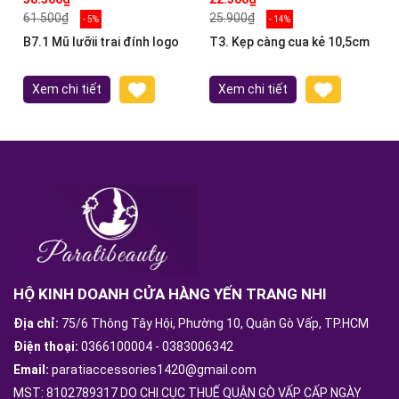
61.500₫
25.900₫
- 5%
- 14%
B7.1 Mũ lưỡii trai đính logo
T3. Kẹp càng cua kẻ 10,5cm
Xem chi tiết
Xem chi tiết
HỘ KINH DOANH CỬA HÀNG YẾN TRANG NHI
Địa chỉ:
75/6 Thông Tây Hội, Phường 10, Quận Gò Vấp, TP.HCM
Điện thoại:
0366100004
-
0383006342
Email:
paratiaccessories1420@gmail.com
MST: 8102789317 DO CHI CỤC THUẾ QUẬN GÒ VẤP CẤP NGÀY