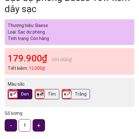
dây sạc
Thương hiệu:
Baese
Loại:
Sạc dự phòng
Tình trạng:
Còn hàng
179.900₫
191.900₫
Tiết kiệm:
12.000₫
Màu sắc
Đen
Tím
Trắng
Số lượng:
-
+