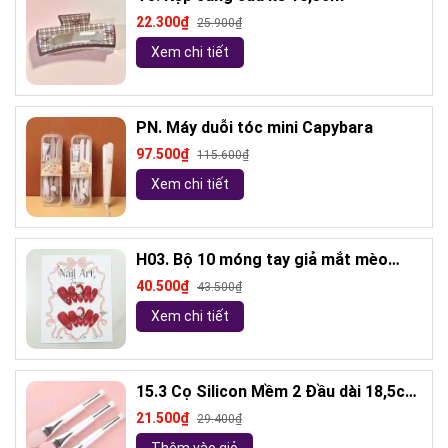
22.300₫
25.900₫
Xem chi tiết
PN. Máy duỗi tóc mini Capybara
97.500₫
115.600₫
Xem chi tiết
H03. Bộ 10 móng tay giả mắt mèo
kèm keo và giũa móng (ngẫu nhiên)
40.500₫
43.500₫
Xem chi tiết
15.3 Cọ Silicon Mềm 2 Đầu dài 18,5cm
( ngẫu nhiên)
21.500₫
29.400₫