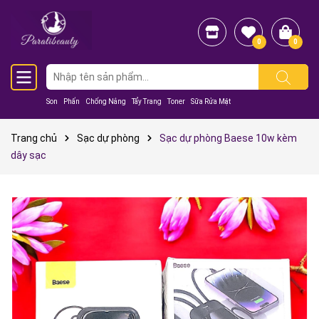
0
0
Son
Phấn
Chống Nắng
Tẩy Trang
Toner
Sữa Rửa Mặt
Trang chủ
Sạc dự phòng
Sạc dự phòng Baese 10w kèm
dây sạc