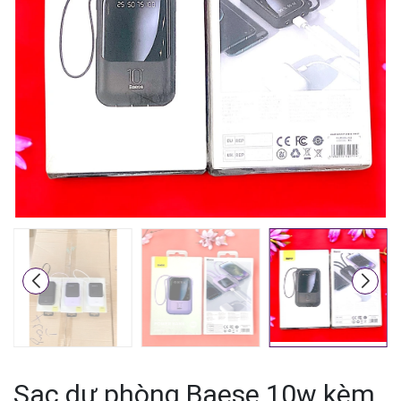
Mã giảm giá:
Ngày hết hạn:
Điều kiện:
Sạc dự phòng Baese 10w kèm