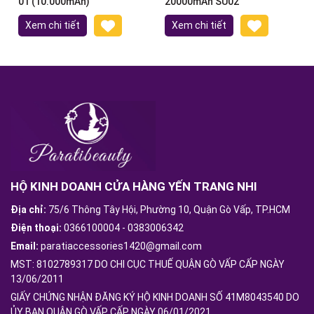
01 (10.000mAh)
20000mAh SU02
Xem chi tiết
Xem chi tiết
HỘ KINH DOANH CỬA HÀNG YẾN TRANG NHI
Địa chỉ:
75/6 Thông Tây Hội, Phường 10, Quận Gò Vấp, TP.HCM
Điện thoại:
0366100004
-
0383006342
Email:
paratiaccessories1420@gmail.com
MST: 8102789317 DO CHI CỤC THUẾ QUẬN GÒ VẤP CẤP NGÀY
13/06/2011
GIẤY CHỨNG NHẬN ĐĂNG KÝ HỘ KINH DOANH SỐ 41M8043540 DO
ỦY BAN QUẬN GÒ VẤP CẤP NGÀY 06/01/2021