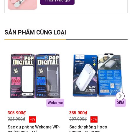
Thêm vào giỏ
SẢN PHẨM CÙNG LOẠI
Wekome
OEM
305.900₫
355.900₫
325.900₫
387.900₫
- 6%
- 8%
Sạc dự phòng Wekome WP-
Sạc dự phòng Hoco