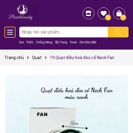
0
0
Son
Phấn
Chống Nắng
Tẩy Trang
Toner
Sữa Rửa Mặt
Trang chủ
Quạt
19.Quạt điều hoà đeo cổ Neck Fan