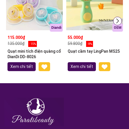
Diandi
OEM
115.000₫
55.000₫
135.000₫
59.800₫
- 15%
- 8%
Quạt mini tích điện quàng cổ
Quạt cầm tay LingPan MS25
DianDi DD-8026
Xem chi tiết
Xem chi tiết