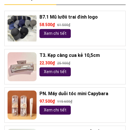
B7.1 Mũ lưỡii trai đính logo
58.500₫
61.500₫
Xem chi tiết
T3. Kẹp càng cua kẻ 10,5cm
22.300₫
25.900₫
Xem chi tiết
PN. Máy duỗi tóc mini Capybara
97.500₫
115.600₫
Xem chi tiết