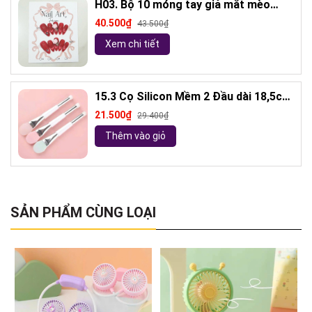
H03. Bộ 10 móng tay giả mắt mèo
kèm keo và giũa móng (ngẫu nhiên)
40.500₫
43.500₫
Xem chi tiết
15.3 Cọ Silicon Mềm 2 Đầu dài 18,5cm
( ngẫu nhiên)
21.500₫
29.400₫
Thêm vào giỏ
SẢN PHẨM CÙNG LOẠI