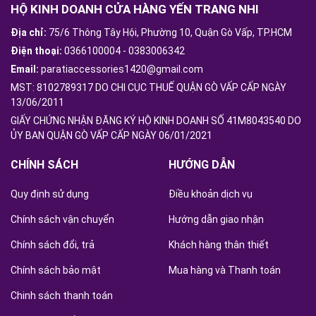
HỘ KINH DOANH CỬA HÀNG YẾN TRANG NHI
Địa chỉ:
75/6 Thông Tây Hội, Phường 10, Quận Gò Vấp, TP.HCM
Điện thoại:
0366100004
-
0383006342
Email:
paratiaccessories1420@gmail.com
MST: 8102789317 DO CHI CỤC THUẾ QUẬN GÒ VẤP CẤP NGÀY
13/06/2011
GIẤY CHỨNG NHẬN ĐĂNG KÝ HỘ KINH DOANH SỐ 41M8043540 DO
ỦY BAN QUẬN GÒ VẤP CẤP NGÀY 06/01/2021
CHÍNH SÁCH
HƯỚNG DẪN
Quy định sử dụng
Điều khoản dịch vụ
Chính sách vận chuyển
Hướng dẫn giao nhận
Chính sách đổi, trả
Khách hàng thân thiết
Chính sách bảo mật
Mua hàng và Thanh toán
Chinh sách thanh toán