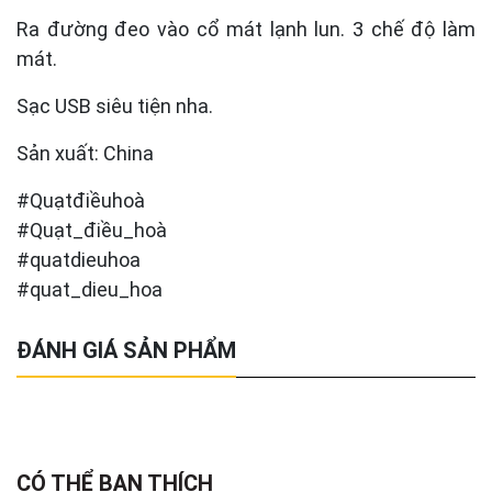
Ra đường đeo vào cổ mát lạnh lun. 3 chế độ làm
mát.
Sạc USB siêu tiện nha.
Sản xuất: China
#Quạtđiềuhoà
#Quạt_điều_hoà
#quatdieuhoa
#quat_dieu_hoa
ĐÁNH GIÁ SẢN PHẨM
CÓ THỂ BẠN THÍCH