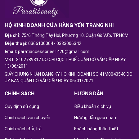
HỘ KINH DOANH CỬA HÀNG YẾN TRANG NHI
Địa chỉ:
75/6 Thông Tây Hội, Phường 10, Quận Gò Vấp, TP.HCM
Điện thoại:
0366100004
-
0383006342
Email:
paratiaccessories1420@gmail.com
MST: 8102789317 DO CHI CỤC THUẾ QUẬN GÒ VẤP CẤP NGÀY
13/06/2011
GIẤY CHỨNG NHẬN ĐĂNG KÝ HỘ KINH DOANH SỐ 41M8043540 DO
ỦY BAN QUẬN GÒ VẤP CẤP NGÀY 06/01/2021
CHÍNH SÁCH
HƯỚNG DẪN
Quy định sử dụng
Điều khoản dịch vụ
Chính sách vận chuyển
Hướng dẫn giao nhận
Chính sách đổi, trả
Khách hàng thân thiết