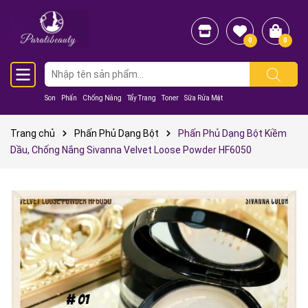
0
0
Son
Phấn
Chống Nắng
Tẩy Trang
Toner
Sữa Rửa Mặt
Trang chủ
Phấn Phủ Dạng Bột
Phấn Phủ Dạng Bột Kiềm
Dầu, Chống Nắng Sivanna Velvet Loose Powder HF6050