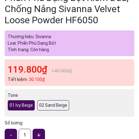
Chống Nắng Sivanna Velvet
Loose Powder HF6050
Thương hiệu:
Sivanna
Loại:
Phấn Phủ Dạng Bột
Tình trạng:
Còn hàng
119.800₫
149.900₫
Tiết kiệm:
30.100₫
Tone
01 Ivy Beige
02 Sand Beige
Số lượng:
-
+