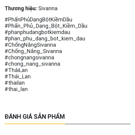
Thương hiệu:
Sivanna
#PhấnPhủDạngBộtKiềmDầu
#Phấn_Phủ_Dạng_Bột_Kiềm_Dầu
#phanphudangbotkiemdau
#phan_phu_dang_bot_kiem_dau
#ChốngNắngSivanna
#Chống_Nắng_Sivanna
#chongnangsivanna
#chong_nang_sivanna
#TháiLan
#Thái_Lan
#thailan
#thai_lan
ĐÁNH GIÁ SẢN PHẨM