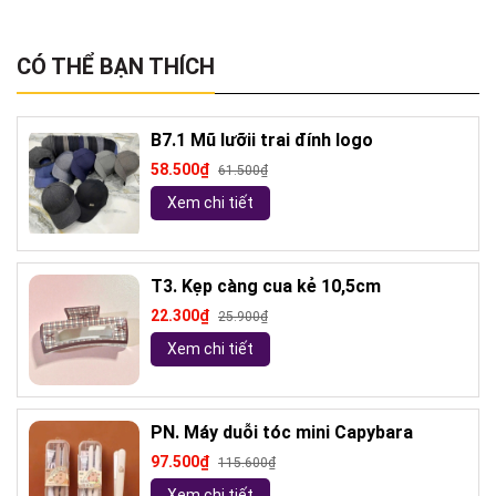
CÓ THỂ BẠN THÍCH
B7.1 Mũ lưỡii trai đính logo
58.500₫
61.500₫
Xem chi tiết
T3. Kẹp càng cua kẻ 10,5cm
22.300₫
25.900₫
Xem chi tiết
PN. Máy duỗi tóc mini Capybara
97.500₫
115.600₫
Xem chi tiết