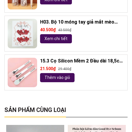
H03. Bộ 10 móng tay giả mắt mèo
kèm keo và giũa móng (ngẫu nhiên)
40.500₫
43.500₫
Xem chi tiết
15.3 Cọ Silicon Mềm 2 Đầu dài 18,5cm
( ngẫu nhiên)
21.500₫
29.400₫
Thêm vào giỏ
SẢN PHẨM CÙNG LOẠI