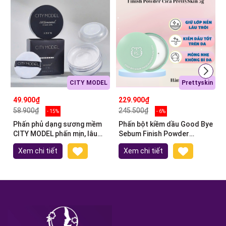
CITY MODEL
Prettyskin
49.900₫
229.900₫
58.900₫
245.500₫
- 15%
- 6%
Phấn phủ dạng sương mềm
Phấn bột kiềm dầu Good Bye
CITY MODEL phấn mịn, lâu
Sebum Finish Powder
trôi 10g
PrettySkin 5g
Xem chi tiết
Xem chi tiết