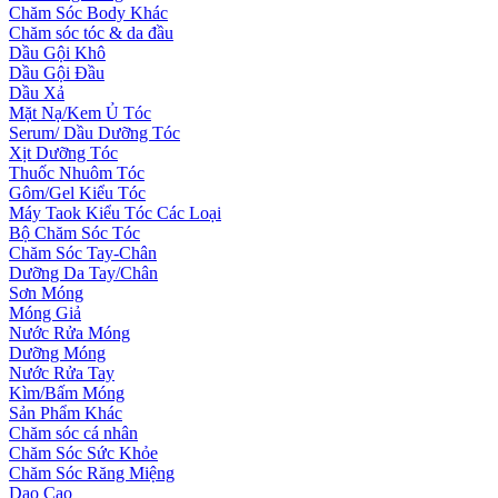
Chăm Sóc Body Khác
Chăm sóc tóc & da đầu
Dầu Gội Khô
Dầu Gội Đầu
Dầu Xả
Mặt Nạ/Kem Ủ Tóc
Serum/ Dầu Dưỡng Tóc
Xịt Dưỡng Tóc
Thuốc Nhuôm Tóc
Gôm/Gel Kiểu Tóc
Máy Taok Kiểu Tóc Các Loại
Bộ Chăm Sóc Tóc
Chăm Sóc Tay-Chân
Dưỡng Da Tay/Chân
Sơn Móng
Móng Giả
Nước Rửa Móng
Dưỡng Móng
Nước Rửa Tay
Kìm/Bấm Móng
Sản Phẩm Khác
Chăm sóc cá nhân
Chăm Sóc Sức Khỏe
Chăm Sóc Răng Miệng
Dao Cạo