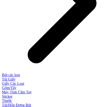
Bút các loại
Túi Giấy
Giấy Các Loại
Gôm/Tẩy
Máy Tính Cầm Tay
Sticker
Thước
Túi/Hộp Đựng Bút