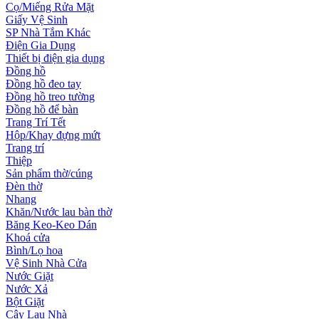
Cọ/Miếng Rửa Mặt
Giấy Vệ Sinh
SP Nhà Tắm Khác
Điện Gia Dụng
Thiết bị điện gia dụng
Đồng hồ
Đồng hồ đeo tay
Đồng hồ treo tường
Đồng hồ để bàn
Trang Trí Tết
Hộp/Khay đựng mứt
Trang trí
Thiệp
Sản phẩm thờ/cúng
Đèn thờ
Nhang
Khăn/Nước lau bàn thờ
Băng Keo-Keo Dán
Khoá cửa
Bình/Lọ hoa
Vệ Sinh Nhà Cửa
Nước Giặt
Nước Xả
Bột Giặt
Cây Lau Nhà