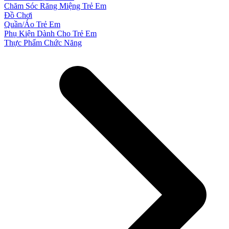
Chăm Sóc Răng Miệng Trẻ Em
Đồ Chơi
Quần/Áo Trẻ Em
Phụ Kiện Dành Cho Trẻ Em
Thực Phẩm Chức Năng