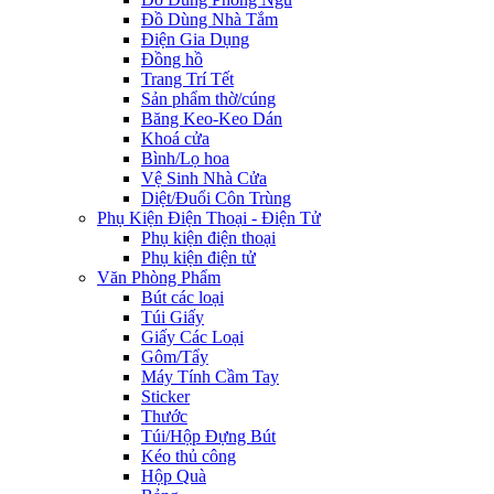
Đồ Dùng Nhà Tắm
Điện Gia Dụng
Đồng hồ
Trang Trí Tết
Sản phẩm thờ/cúng
Băng Keo-Keo Dán
Khoá cửa
Bình/Lọ hoa
Vệ Sinh Nhà Cửa
Diệt/Đuổi Côn Trùng
Phụ Kiện Điện Thoại - Điện Tử
Phụ kiện điện thoại
Phụ kiện điện tử
Văn Phòng Phẩm
Bút các loại
Túi Giấy
Giấy Các Loại
Gôm/Tẩy
Máy Tính Cầm Tay
Sticker
Thước
Túi/Hộp Đựng Bút
Kéo thủ công
Hộp Quà