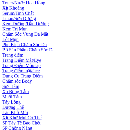
Toner/Nước Hoa Hồng
Xịt Khoáng
Serum/Tinh Chất
Lition/Sữa Dưỡng
Kem Dưỡng/Dầu Dưỡng
Kem Trị Mụn
Chăm Sóc Vùng Da Mắt
Lột Mụn
Phụ Kiện Chăm Sóc Da
Bộ Sản Phẩm Chăm Sóc Da
Trang điểm
Trang Điểm Mắt/Eye
Trang Điểm Môi/Lip
Trang điểm mặt/face
Dụng Cụ Trang Điểm
Chăm sóc Body
Sữa Tắm
Xà Bông Tắm
Muối Tắm
Tẩy Lông
Dưỡng Thể
Lăn Khử Mùi
Xịt Khử Mùi Cơ Thể
SP Tẩy Tế Bào Chết
SP Chống Nắng