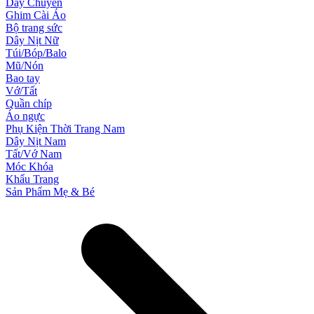
Dây Chuyền
Ghim Cài Áo
Bộ trang sức
Dây Nịt Nữ
Túi/Bóp/Balo
Mũ/Nón
Bao tay
Vớ/Tất
Quần chíp
Áo ngực
Phụ Kiện Thời Trang Nam
Dây Nịt Nam
Tất/Vớ Nam
Móc Khóa
Khẩu Trang
Sản Phẩm Mẹ & Bé