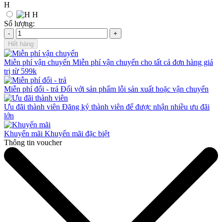
H
H
Số lượng:
-
+
Hết hàng
Miễn phí vận chuyển
Miễn phí vận chuyển cho tất cả đơn hàng giá
trị từ 599k
Miễn phí đổi - trả
Đối với sản phẩm lỗi sản xuất hoặc vận chuyển
Ưu đãi thành viên
Đăng ký thành viên để được nhận nhiều ưu đãi
lớn
Khuyến mãi
Khuyến mãi đặc biệt
Thông tin voucher