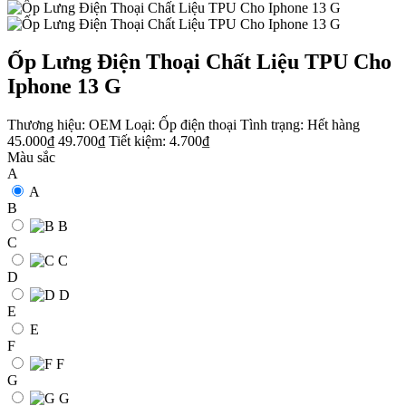
Ốp Lưng Điện Thoại Chất Liệu TPU Cho
Iphone 13 G
Thương hiệu:
OEM
Loại:
Ốp điện thoại
Tình trạng:
Hết hàng
45.000₫
49.700₫
Tiết kiệm:
4.700₫
Màu sắc
A
A
B
B
C
C
D
D
E
E
F
F
G
G