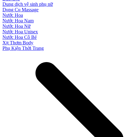
Dung dịch vệ sinh phụ nữ
Dụng Cụ Massage
Nước Hoa
Nước Hoa Nam
Nước Hoa Nữ
Nước Hoa Unisex
Nước Hoa Cô Bé
Xịt Thơm Body
Phụ Kiện Thời Trang