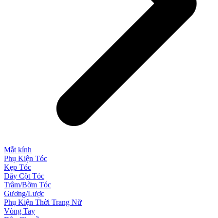
Mắt kính
Phụ Kiện Tóc
Kẹp Tóc
Dây Cột Tóc
Trâm/Bờm Tóc
Gương/Lược
Phụ Kiện Thời Trang Nữ
Vòng Tay