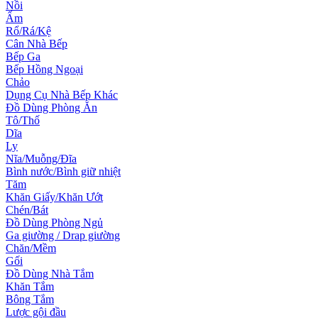
Nồi
Ấm
Rổ/Rá/Kệ
Cân Nhà Bếp
Bếp Ga
Bếp Hồng Ngoại
Chảo
Dụng Cụ Nhà Bếp Khác
Đồ Dùng Phòng Ăn
Tô/Thố
Dĩa
Ly
Nĩa/Muỗng/Đĩa
Bình nước/Bình giữ nhiệt
Tăm
Khăn Giấy/Khăn Ướt
Chén/Bát
Đồ Dùng Phòng Ngủ
Ga giường / Drap giường
Chăn/Mềm
Gối
Đồ Dùng Nhà Tắm
Khăn Tắm
Bông Tắm
Lược gội đầu