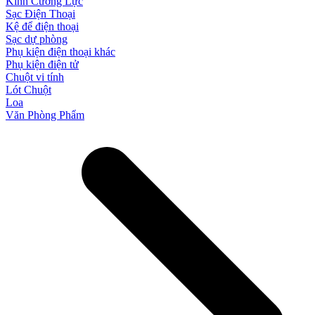
Kính Cường Lực
Sạc Điện Thoại
Kệ để điện thoại
Sạc dự phòng
Phụ kiện điện thoại khác
Phụ kiện điện tử
Chuột vi tính
Lót Chuột
Loa
Văn Phòng Phẩm