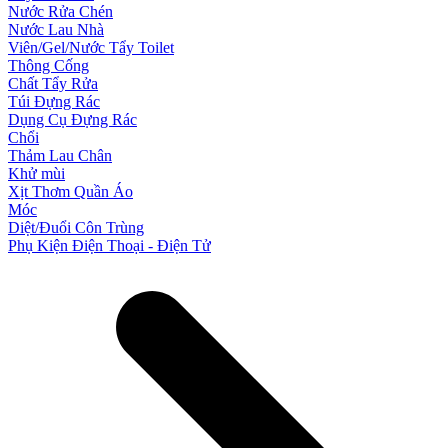
Nước Rửa Chén
Nước Lau Nhà
Viên/Gel/Nước Tẩy Toilet
Thông Cống
Chất Tẩy Rửa
Túi Đựng Rác
Dụng Cụ Đựng Rác
Chổi
Thảm Lau Chân
Khử mùi
Xịt Thơm Quần Áo
Móc
Diệt/Đuổi Côn Trùng
Phụ Kiện Điện Thoại - Điện Tử