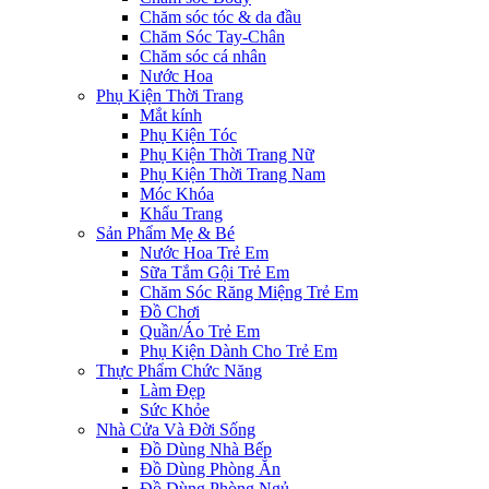
Chăm sóc tóc & da đầu
Chăm Sóc Tay-Chân
Chăm sóc cá nhân
Nước Hoa
Phụ Kiện Thời Trang
Mắt kính
Phụ Kiện Tóc
Phụ Kiện Thời Trang Nữ
Phụ Kiện Thời Trang Nam
Móc Khóa
Khẩu Trang
Sản Phẩm Mẹ & Bé
Nước Hoa Trẻ Em
Sữa Tắm Gội Trẻ Em
Chăm Sóc Răng Miệng Trẻ Em
Đồ Chơi
Quần/Áo Trẻ Em
Phụ Kiện Dành Cho Trẻ Em
Thực Phẩm Chức Năng
Làm Đẹp
Sức Khỏe
Nhà Cửa Và Đời Sống
Đồ Dùng Nhà Bếp
Đồ Dùng Phòng Ăn
Đồ Dùng Phòng Ngủ